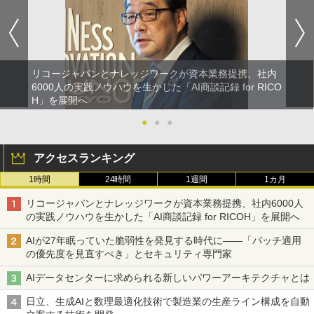
リコージャパンとナレッジワークが資本業務提携、社内
6000人の実践ノウハウを生かした「AI商談記録 for RICO
H」を展開へ
●
●
●
アクセスランキング
1時間
24時間
1週間
1カ月
リコージャパンとナレッジワークが資本業務提携、社内6000人
の実践ノウハウを生かした「AI商談記録 for RICOH」を展開へ
AIが27年眠っていた脆弱性を発見する時代に――「パッチ適用
の優先度を見直すべき」とセキュリティ専門家
AIデータセンターに求められる新しいパワーアーキテクチャとは
日立、生成AIと数理最適化技術で製造業の生産ライン構成を自動