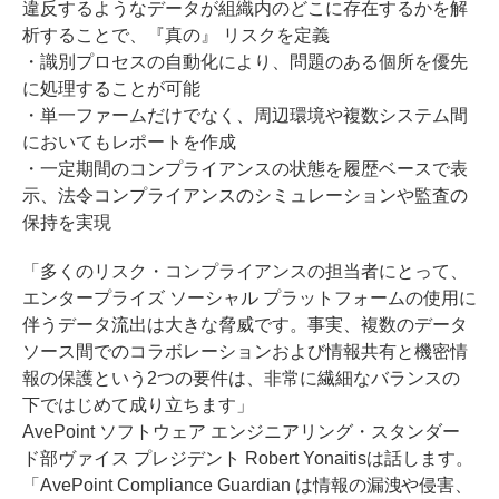
違反するようなデータが組織内のどこに存在するかを解
析することで、『真の』 リスクを定義
・識別プロセスの自動化により、問題のある個所を優先
に処理することが可能
・単一ファームだけでなく、周辺環境や複数システム間
においてもレポートを作成
・一定期間のコンプライアンスの状態を履歴ベースで表
示、法令コンプライアンスのシミュレーションや監査の
保持を実現
「多くのリスク・コンプライアンスの担当者にとって、
エンタープライズ ソーシャル プラットフォームの使用に
伴うデータ流出は大きな脅威です。事実、複数のデータ
ソース間でのコラボレーションおよび情報共有と機密情
報の保護という2つの要件は、非常に繊細なバランスの
下ではじめて成り立ちます」
AvePoint ソフトウェア エンジニアリング・スタンダー
ド部ヴァイス プレジデント Robert Yonaitisは話します。
「AvePoint Compliance Guardian は情報の漏洩や侵害、