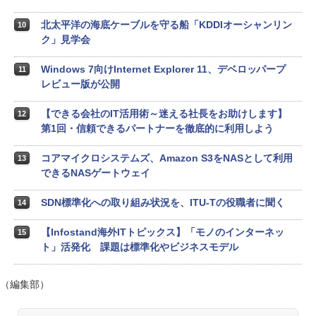
北太平洋の海底ケーブルを守る船「KDDIオーシャンリン
10
ク」見学会
Windows 7向けInternet Explorer 11、デベロッパープ
11
レビュー版が公開
【できる会社のIT活用術～迷える社長をお助けします】
12
第1回・信頼できるパートナーを徹底的に利用しよう
コアマイクロシステムズ、Amazon S3をNASとして利用
13
できるNASゲートウェイ
SDN標準化への取り組み状況を、ITU-Tの役職者に聞く
14
【Infostand海外ITトピックス】「モノのインターネッ
15
ト」活発化 課題は標準化やビジネスモデル
（編集部）