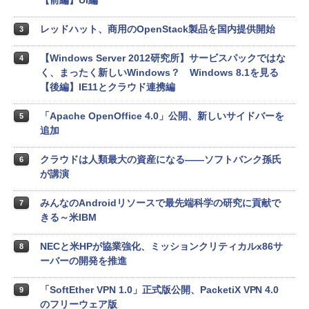
【前編】UI編
レッドハット、商用のOpenStack製品を国内提供開始
3
【Windows Server 2012研究所】サービスパックではな
4
く、まったく新しいWindows？ Windows 8.1を見る
【後編】IE11とクラウド連携編
「Apache OpenOffice 4.0」公開、新しいサイドバーを
5
追加
クラウドは人類最大の資産になる――ソフトバンク孫氏
6
が講演
みんなのAndroidリソースで最先端科学の研究に貢献で
7
きる～米IBM
NECと米HPが協業強化、ミッションクリティカルx86サ
8
ーバーの開発を推進
「SoftEther VPN 1.0」正式版公開、PacketiX VPN 4.0
9
のフリーウェア版