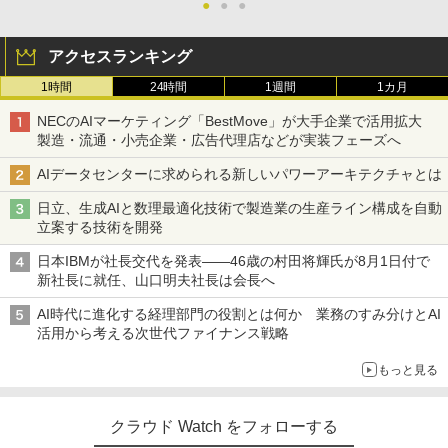
●
●
●
アクセスランキング
1時間
24時間
1週間
1カ月
NECのAIマーケティング「BestMove」が大手企業で活用拡大
製造・流通・小売企業・広告代理店などが実装フェーズへ
AIデータセンターに求められる新しいパワーアーキテクチャとは
日立、生成AIと数理最適化技術で製造業の生産ライン構成を自動
立案する技術を開発
日本IBMが社長交代を発表――46歳の村田将輝氏が8月1日付で
新社長に就任、山口明夫社長は会長へ
AI時代に進化する経理部門の役割とは何か 業務のすみ分けとAI
活用から考える次世代ファイナンス戦略
もっと見る
クラウド Watch をフォローする