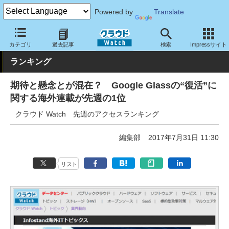
Powered by
Translate
クラウド Watch
トピック
ランキング
カテゴリ
過去記事
検索
Impressサイト
ランキング
期待と懸念とが混在？ Google Glassの“復活”に
関する海外連載が先週の1位
クラウド Watch 先週のアクセスランキング
編集部
2017年7月31日 11:30
リスト