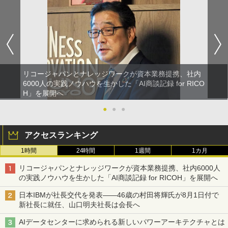
リコージャパンとナレッジワークが資本業務提携、社内
6000人の実践ノウハウを生かした「AI商談記録 for RICO
H」を展開へ
●
●
●
アクセスランキング
1時間
24時間
1週間
1カ月
リコージャパンとナレッジワークが資本業務提携、社内6000人
の実践ノウハウを生かした「AI商談記録 for RICOH」を展開へ
日本IBMが社長交代を発表――46歳の村田将輝氏が8月1日付で
新社長に就任、山口明夫社長は会長へ
AIデータセンターに求められる新しいパワーアーキテクチャとは