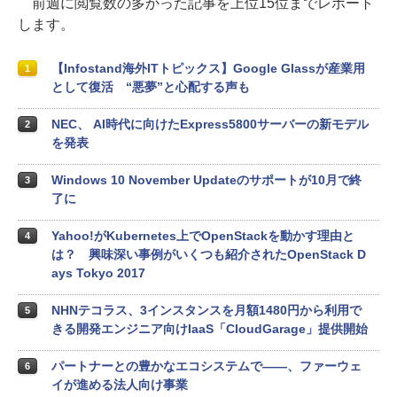
前週に閲覧数の多かった記事を上位15位までレポート
します。
【Infostand海外ITトピックス】Google Glassが産業用
1
として復活 “悪夢”と心配する声も
NEC、 AI時代に向けたExpress5800サーバーの新モデル
2
を発表
Windows 10 November Updateのサポートが10月で終
3
了に
Yahoo!がKubernetes上でOpenStackを動かす理由と
4
は？ 興味深い事例がいくつも紹介されたOpenStack D
ays Tokyo 2017
NHNテコラス、3インスタンスを月額1480円から利用で
5
きる開発エンジニア向けIaaS「CloudGarage」提供開始
パートナーとの豊かなエコシステムで――、ファーウェ
6
イが進める法人向け事業