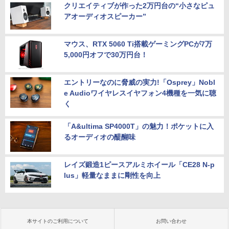
クリエイティブが作った2万円台の“小さなピュ
アオーディオスピーカー”
マウス、RTX 5060 Ti搭載ゲーミングPCが7万
5,000円オフで30万円台！
エントリーなのに脅威の実力!「Osprey」Nobl
e Audioワイヤレスイヤフォン4機種を一気に聴
く
「A&ultima SP4000T」の魅力！ポケットに入
るオーディオの醍醐味
レイズ鍛造1ピースアルミホイール「CE28 N-p
lus」軽量なままに剛性を向上
本サイトのご利用について
お問い合わせ