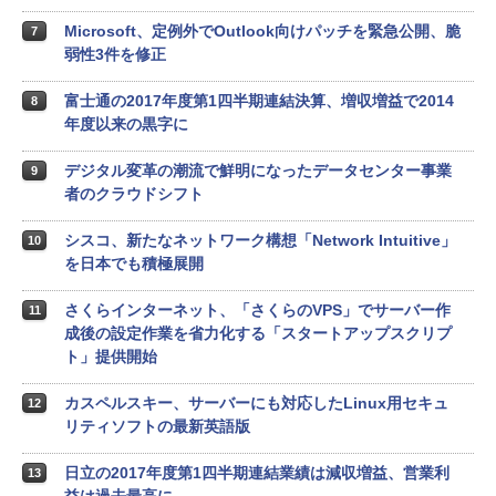
Microsoft、定例外でOutlook向けパッチを緊急公開、脆
7
弱性3件を修正
富士通の2017年度第1四半期連結決算、増収増益で2014
8
年度以来の黒字に
デジタル変革の潮流で鮮明になったデータセンター事業
9
者のクラウドシフト
シスコ、新たなネットワーク構想「Network Intuitive」
10
を日本でも積極展開
さくらインターネット、「さくらのVPS」でサーバー作
11
成後の設定作業を省力化する「スタートアップスクリプ
ト」提供開始
カスペルスキー、サーバーにも対応したLinux用セキュ
12
リティソフトの最新英語版
日立の2017年度第1四半期連結業績は減収増益、営業利
13