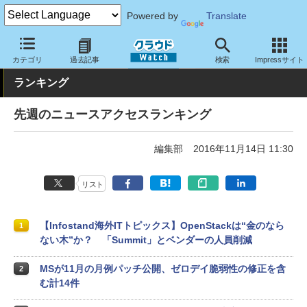
Powered by
Translate
クラウド Watch
トピック
ランキング
カテゴリ
過去記事
検索
Impressサイト
ランキング
先週のニュースアクセスランキング
編集部
2016年11月14日 11:30
リスト
【Infostand海外ITトピックス】OpenStackは“金のなら
1
ない木”か？ 「Summit」とベンダーの人員削減
MSが11月の月例パッチ公開、ゼロデイ脆弱性の修正を含
2
む計14件