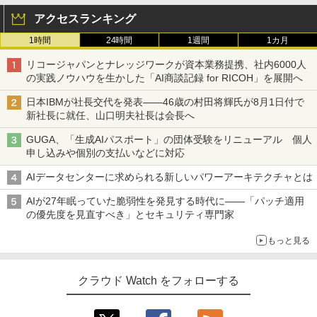
アクセスランキング
1時間
24時間
1週間
1カ月
リコージャパンとナレッジワークが資本業務提携、社内6000人
の実践ノウハウを生かした「AI商談記録 for RICOH」を展開へ
日本IBMが社長交代を発表――46歳の村田将輝氏が8月1日付で
新社長に就任、山口明夫社長は会長へ
GUGA、「生成AIパスポート」の団体受験をリニューアル 個人
申し込みや個別の支払いなどに対応
AIデータセンターに求められる新しいパワーアーキテクチャとは
AIが27年眠っていた脆弱性を発見する時代に――「パッチ適用
の優先度を見直すべき」とセキュリティ専門家
もっと見る
クラウド Watch をフォローする