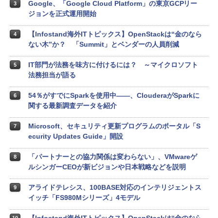
Google、「Google Cloud Platform」の東京GCPリー
3
ジョンを正式運用開始
【Infostand海外ITトピックス】OpenStackは“金のなら
4
ない木”か？ 「Summit」とベンダーの人員削減
IT部門が法務を味方に付けるには？ ～マイクロソフト
5
法務担当が語る
54％がすでにSparkを使用中――、ClouderaがSparkに
6
関する最新調査データを紹介
Microsoft、セキュリティ更新プログラムのポータル「S
7
ecurity Updates Guide」開設
「パートナーとの協力関係は変わらない」、VMwareゲ
8
ルシンガーCEOが新ビジョンや日本戦略などを説明
アライドテレシス、100BASE対応のインテリジェントス
9
イッチ「FS980Mシリーズ」4モデル