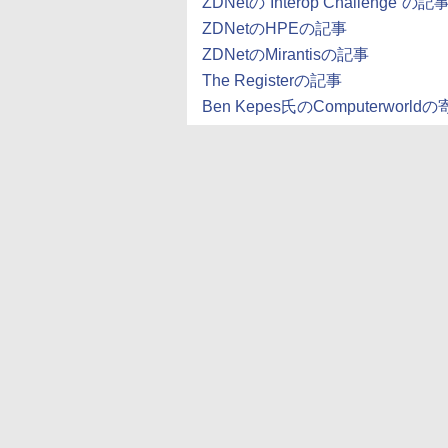
ZDNetの”Interop Challenge”の記
ZDNetのHPEの記事
ZDNetのMirantisの記事
The Registerの記事
Ben Kepes氏のComputerworld