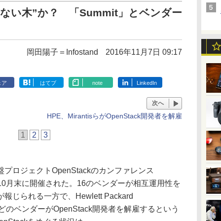
ならない木”か？ 「Summit」とベンダー
岡田陽子＝Infostand
2016年11月7日 09:17
ェア
はてブ
note
LinkedIn
次へ
HPE、MirantisらがOpenStack開発者を解雇
1
2
3
ロジェクトOpenStackのカンファレンス
2016」が10月末に開催された。16のベンダーが相互運用性を
られる一方で、Hewlett Packard
ntisなどのベンダーがOpenStack開発者を解雇するという