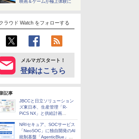
映画＆ゲームが極上体験に
クラウド Watch をフォローする
メルマガスタート！
登録はこちら
新記事
JBCCと日立ソリューション
ズ東日本、生産管理「R-
PiCS NX」と供給計画
「scSQUARE ISP」の連携サ
NRIセキュア、SOCサービス
ービスを提供開始
「NeoSOC」に独自開発のAI
統制基盤「AgenticBlue」を