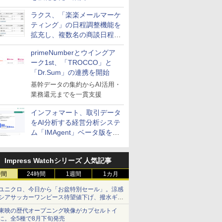
送信防止アドインサービス」
ラクス、「楽楽メールマーケ
を提供
ティング」の日程調整機能を
拡充し、複数名の商談日程調
整を効率化
primeNumberとウイングア
ーク1st、「TROCCO」と
「Dr.Sum」の連携を開始
基幹データの集約からAI活用・
業務還元までを一貫支援
インフォマート、取引データ
をAI分析する経営分析システ
ム「IMAgent」ベータ版を提
供
Impress Watchシリーズ 人気記事
時間
24時間
1週間
1カ月
ユニクロ、今日から「お盆特別セール」。涼感
シアサッカーワンピース待望値下げ、撥水ギア
ショーツは1990円に
東映の歴代オープニング映像がカプセルトイ
に。全5種で8月下旬発売