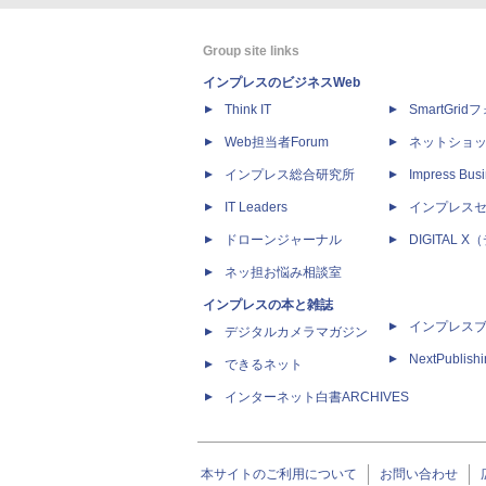
Group site links
インプレスのビジネスWeb
Think IT
SmartGri
Web担当者Forum
ネットショ
インプレス総合研究所
Impress Busi
IT Leaders
インプレス
ドローンジャーナル
DIGITAL
ネッ担お悩み相談室
インプレスの本と雑誌
インプレス
デジタルカメラマガジン
NextPublish
できるネット
インターネット白書ARCHIVES
本サイトのご利用について
お問い合わせ