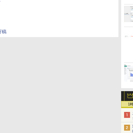
事
の寄稿
1