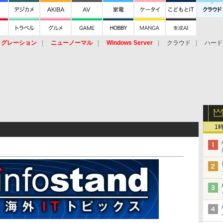
イグレーション
ニューノーマル
Windows Server
クラウド
ハード
トピック
ストレージ（HW）
オープンソース
SaaS
標的型
ント
1