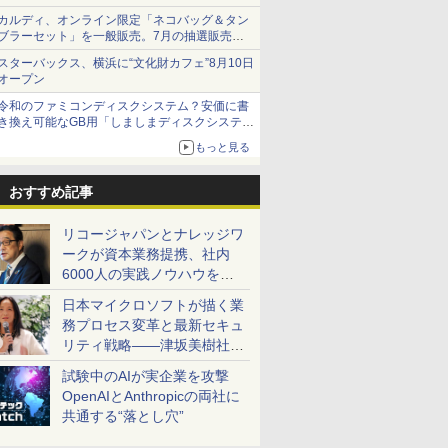
カルディ、オンライン限定「ネコバッグ＆タン
ブラーセット」を一般販売。7月の抽選販売の
当選無効分
スターバックス、横浜に“文化財カフェ”8月10日
オープン
令和のファミコンディスクシステム？安価に書
き換え可能なGB用「しましまディスクシステ
ム」
もっと見る
おすすめ記事
リコージャパンとナレッジワ
ークが資本業務提携、社内
6000人の実践ノウハウを生
かした「AI商談記録 for
日本マイクロソフトが描く業
RICOH」を展開へ
務プロセス変革と最新セキュ
リティ戦略――津坂美樹社長
が2027年度戦略を説明
試験中のAIが実企業を攻撃
OpenAIとAnthropicの両社に
共通する“落とし穴”