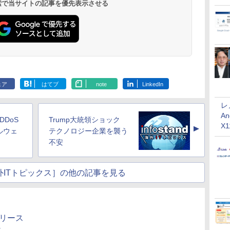
 検索で当サイトの記事を優先表示させる
ェア
はてブ
note
LinkedIn
レ
An
DDoS
Trump大統領ショック
X
▲
ルウェ
テクノロジー企業を襲う
不安
nd海外ITトピックス］の他の記事を見る
スリリース