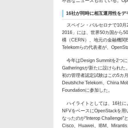
不吉なニュースも出ている。Ope
16社が同時に相互運用性をデ
スペイン・バルセロナで10月25日
2016」には、世界50カ国から
構（CERN）、地元の金融機関Banco
Telekomらの代表者が、Ope
今年はDesign Summitを2つ
Gatheringsが新たに設けられた。
初の管理者認定試験はこの5カ月
Deutshche Telekom、Chi
Foundationに参加した。
ハイライトとしては、16社に
NFVをベースにOpenStac
なったのが“Interop Challen
Cisco、Huawei、IBM、Mi