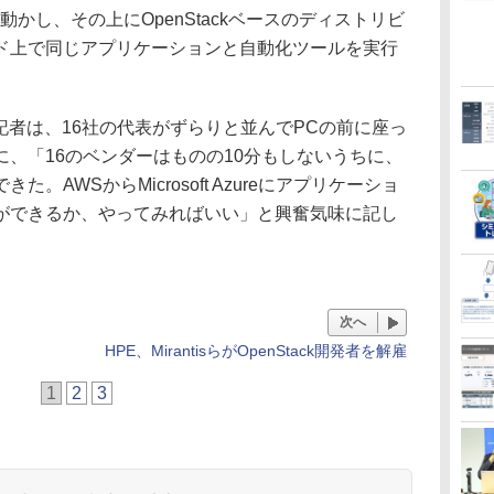
かし、その上にOpenStackベースのディストリビ
ド上で同じアプリケーションと自動化ツールを実行
記者は、16社の代表がずらりと並んでPCの前に座っ
、「16のベンダーはものの10分もしないうちに、
。AWSからMicrosoft Azureにアプリケーショ
ができるか、やってみればいい」と興奮気味に記し
次へ
HPE、MirantisらがOpenStack開発者を解雇
1
2
3