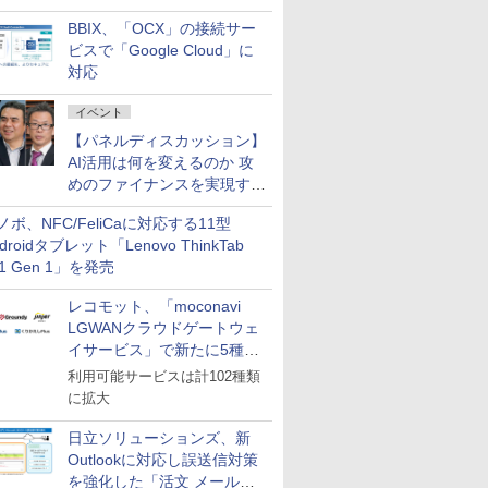
企業・広告代理店などが実装
BBIX、「OCX」の接続サー
フェーズへ
ビスで「Google Cloud」に
対応
イベント
【パネルディスカッション】
AI活用は何を変えるのか 攻
めのファイナンスを実現する
業務設計とマインドセット変
ノボ、NFC/FeliCaに対応する11型
革
droidタブレット「Lenovo ThinkTab
11 Gen 1」を発売
レコモット、「moconavi
LGWANクラウドゲートウェ
イサービス」で新たに5種類
のサービスと連携開始
利用可能サービスは計102種類
に拡大
日立ソリューションズ、新
Outlookに対応し誤送信対策
を強化した「活文 メール誤