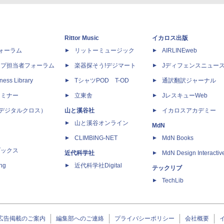
Rittor Music
イカロス出版
dフォーラム
リットーミュージック
AIRLINEweb
ップ担当者フォーラム
楽器探そう!デジマート
Jディフェンスニュー
ness Library
TシャツPOD T-OD
通訳翻訳ジャーナル
セミナー
立東舎
JレスキューWeb
 X（デジタルクロス）
山と溪谷社
イカロスアカデミー
山と溪谷オンライン
MdN
CLIMBING-NET
MdN Books
ブックス
近代科学社
MdN Design Interactiv
ing
近代科学社Digital
テックリブ
TechLib
広告掲載のご案内
編集部へのご連絡
プライバシーポリシー
会社概要