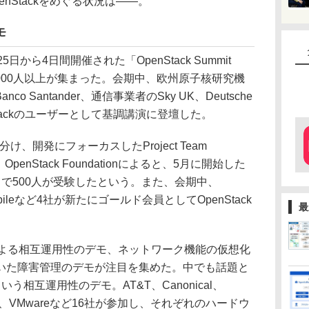
nStackをめぐる状況は――。
モ
から4日間開催された「OpenStack Summit
5000人以上が集まった。会期中、欧州原子核研究機
 Santander、通信事業者のSky UK、Deutsche
nStackのユーザーとして基調講演に登壇した。
に分け、開発にフォーカスしたProject Team
OpenStack Foundationによると、5月に開始した
で500人が受験したという。また、会期中、
na Mobileなど4社が新たにゴールド会員としてOpenStack
最
よる相互運用性のデモ、ネットワーク機能の仮想化
kを用いた障害管理のデモが注目を集めた。中でも話題と
ge”という相互運用性のデモ。AT&T、Canonical、
rantis、VMwareなど16社が参加し、それぞれのハードウ