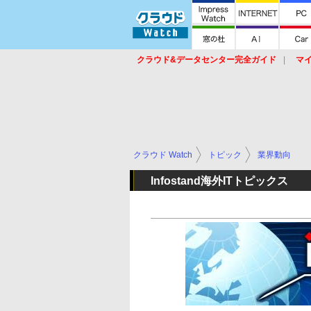
クラウド&データセンター完全ガイド
マ
サービス
セキュリティ
ネットワーク
スイッチ
ルータ
導入事例
イベ
クラウド Watch
トピック
業界動向
Infostand海外ITトピックス