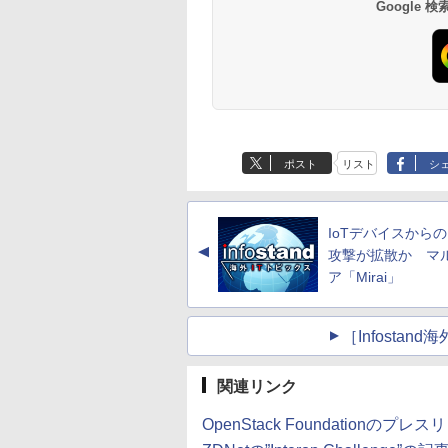
Google
ポスト
リスト
シ
IoTデバイスからの
▲
攻撃が拡散か マ
ア「Mirai」
［Infosta
関連リンク
OpenStack Foundationのプレ