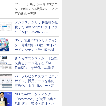
導入
アラート分析から報告作成まで
を自動化し分析品質の向上と対
応迅速化を実現
メシウス、グリッド機能を強
化したJavaScript UIライブラ
リ「Wijmo 2026J v1.1」
S&J、電通PRコンサルティン
グ、電通総研の3社、サイバ
ーインシデント発生時の対応
と危機管理広報を一体的に訓
さくら情報システム、非定型
練するプログラムを提供
文書をデータ化する「AI
TextSifta」を強化 写真情報
のデータ化などに対応
パーソルビジネスプロセスデ
ザイン、採用データを集約・
可視化する採用レポート高速
化サービスを提供
NECのAIマーケティング
「BestMove」が大手企業で
活用拡大 製造・流通・小売