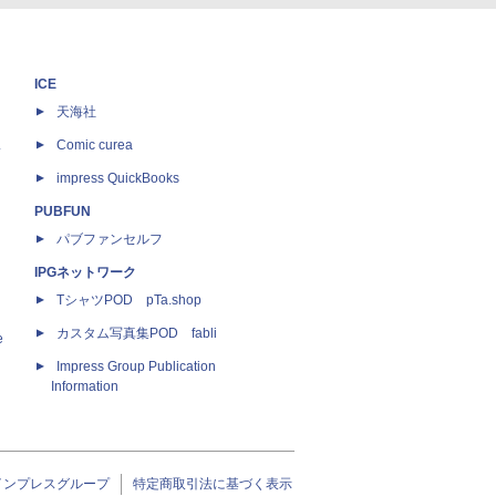
ICE
天海社
ス
Comic curea
impress QuickBooks
PUBFUN
パブファンセルフ
IPGネットワーク
TシャツPOD pTa.shop
カスタム写真集POD fabli
e
Impress Group Publication
Information
インプレスグループ
特定商取引法に基づく表示