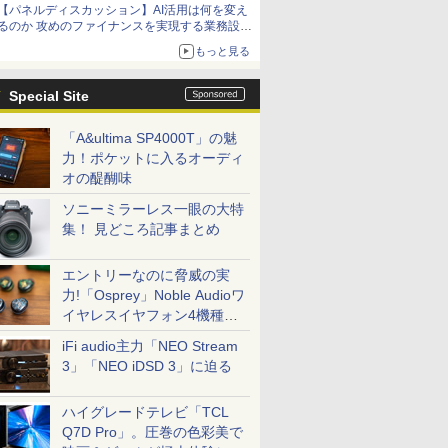
【パネルディスカッション】AI活用は何を変え
るのか 攻めのファイナンスを実現する業務設計
とマインドセット変革
もっと見る
Special Site
「A&ultima SP4000T」の魅
力！ポケットに入るオーディ
オの醍醐味
ソニーミラーレス一眼の大特
集！ 見どころ記事まとめ
エントリーなのに脅威の実
力!「Osprey」Noble Audioワ
イヤレスイヤフォン4機種を
一気に聴く
iFi audio主力「NEO Stream
3」「NEO iDSD 3」に迫る
ハイグレードテレビ「TCL
Q7D Pro」。圧巻の色彩美で