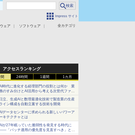
Impress サイト
全カテゴリ
ウェア
ソフトウェア
攻撃対策
マルウェア対策
アクセスランキング
時間
24時間
1週間
1カ月
AI時代に進化する経理部門の役割とは何か 業
務のすみ分けとAI活用から考える次世代ファイ
ナンス戦略
日立、生成AIと数理最適化技術で製造業の生産
ライン構成を自動立案する技術を開発
AIデータセンターに求められる新しいパワーア
ーキテクチャとは
AIが27年眠っていた脆弱性を発見する時代に
――「パッチ適用の優先度を見直すべき」とセ
キュリティ専門家