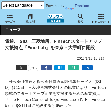
Powered by
Translate
クラウド Watch
トピック
事業戦略
国内
カテゴリ
過去記事
検索
Impressサイト
ニュース
電通、ISID、三菱地所、FinTechスタートアップ
支援拠点「Fino Lab」を東京・大手町に開設
（2016/1/15 18:21）
リスト
株式会社電通と株式会社電通国際情報サービス（ISI
D）は15日、三菱地所株式会社との協業により、FinTech
領域のスタートアップ企業を支援するための産業拠点
「The FinTech Center of Tokyo Fino Lab（以下、Fino La
b）」を2月1日に開設すると発表した。