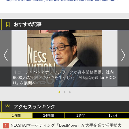
おすすめ記事
リコージャパンとナレッジワークが資本業務提携、社内
6000人の実践ノウハウを生かした「AI商談記録 for RICO
H」を展開へ
●
●
●
アクセスランキング
1時間
24時間
1週間
1カ月
NECのAIマーケティング「BestMove」が大手企業で活用拡大