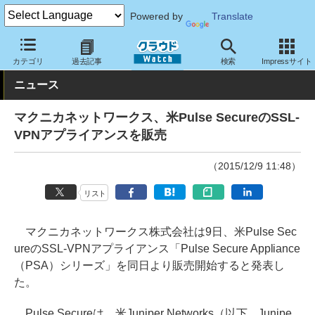
Powered by
Translate
クラウド Watch
ネットワーク
アプライアンス
カテゴリ
過去記事
検索
Impressサイト
ニュース
マクニカネットワークス、米Pulse SecureのSSL-
VPNアプライアンスを販売
（2015/12/9 11:48）
リスト
マクニカネットワークス株式会社は9日、米Pulse Sec
ureのSSL-VPNアプライアンス「Pulse Secure Appliance
（PSA）シリーズ」を同日より販売開始すると発表し
た。
Pulse Secureは、米Juniper Networks（以下、Junipe