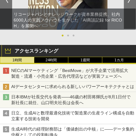
リコージャパンとナレッジワークが資本業務提携、社内
6000人の実践ノウハウを生かした「AI商談記録 for RICO
H」を展開へ
●
●
●
アクセスランキング
1時間
24時間
1週間
1カ月
NECのAIマーケティング「BestMove」が大手企業で活用拡大
製造・流通・小売企業・広告代理店などが実装フェーズへ
AIデータセンターに求められる新しいパワーアーキテクチャとは
日本IBMが社長交代を発表――46歳の村田将輝氏が8月1日付で
新社長に就任、山口明夫社長は会長へ
日立、生成AIと数理最適化技術で製造業の生産ライン構成を自動
立案する技術を開発
生成AI時代の経理財務部は「価値創出の中核」に――データ集約
中枢としての役割転換を