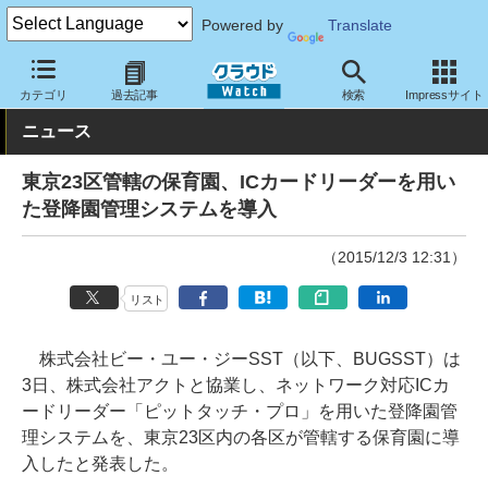
Powered by
Translate
クラウド Watch
トピック
導入事例
その他
カテゴリ
過去記事
検索
Impressサイト
ニュース
東京23区管轄の保育園、ICカードリーダーを用い
た登降園管理システムを導入
（2015/12/3 12:31）
リスト
株式会社ビー・ユー・ジーSST（以下、BUGSST）は
3日、株式会社アクトと協業し、ネットワーク対応ICカ
ードリーダー「ピットタッチ・プロ」を用いた登降園管
理システムを、東京23区内の各区が管轄する保育園に導
入したと発表した。