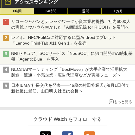
アクセスランキング
1時間
24時間
1週間
1カ月
リコージャパンとナレッジワークが資本業務提携、社内6000人
の実践ノウハウを生かした「AI商談記録 for RICOH」を展開へ
レノボ、NFC/FeliCaに対応する11型Androidタブレット
「Lenovo ThinkTab X11 Gen 1」を発売
NRIセキュア、SOCサービス「NeoSOC」に独自開発のAI統制基
盤「AgenticBlue」を導入
NECのAIマーケティング「BestMove」が大手企業で活用拡大
製造・流通・小売企業・広告代理店などが実装フェーズへ
日本IBMが社長交代を発表――46歳の村田将輝氏が8月1日付で
新社長に就任、山口明夫社長は会長へ
もっと見る
クラウド Watch をフォローする