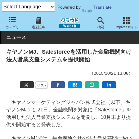
Powered by
Translate
クラウド Watch
サービス・ソフト
サービス
CRM・マーケテ
カテゴリ
過去記事
検索
Impressサイト
ニュース
キヤノンMJ、Salesforceを活用した金融機関向け
法人営業支援システムを提供開始
（2015/10/21 13:06）
リスト
キヤノンマーケティングジャパン株式会社（以下、キ
ヤノンMJ）は21日、金融機関を対象に「Salesforce」を
活用した法人営業支援システムを開発し、10月末より提
供を開始すると発表した。
キヤノンMJでは、生命保険会社の法人営業部門におい