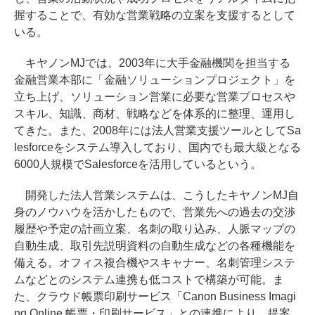
握することで、有効な営業戦略の立案を支援するとして
いる。
キヤノンMJでは、2003年に大手金融機関を担当する
金融営業本部に「金融ソリューションプロジェクト」を
立ち上げ、ソリューション営業に必要な営業プロセスや
スキル、知識、商材、戦略などを体系的に整理、運用し
てきた。また、2008年には法人営業支援ツールとしてSa
lesforceをシステム導入しており、国内でも最大級となる
6000人規模でSalesforceを活用しているという。
開発した法人営業システムは、こうしたキヤノンMJ自
身のノウハウを活かしたもので、営業先への過去の交渉
履歴や予定の計画立案、名刺の取り込み、人脈マップの
自動生成、取引先説明資料の自動生成などの各種機能を
備える。オフィス複合機やスキャナー、名刺管理システ
ムなどとのシステム連携も低コストで構築が可能。ま
た、クラウド帳票印刷サービス「Canon Business Imagi
ng Online 帳票・印刷サービス」との連携により、提案