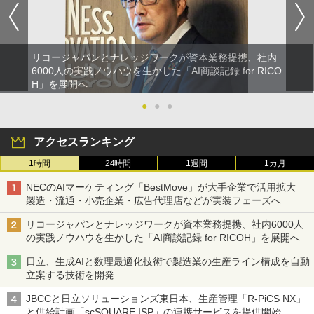
リコージャパンとナレッジワークが資本業務提携、社内
6000人の実践ノウハウを生かした「AI商談記録 for RICO
H」を展開へ
●
●
●
アクセスランキング
1時間
24時間
1週間
1カ月
NECのAIマーケティング「BestMove」が大手企業で活用拡大
製造・流通・小売企業・広告代理店などが実装フェーズへ
リコージャパンとナレッジワークが資本業務提携、社内6000人
の実践ノウハウを生かした「AI商談記録 for RICOH」を展開へ
日立、生成AIと数理最適化技術で製造業の生産ライン構成を自動
立案する技術を開発
JBCCと日立ソリューションズ東日本、生産管理「R-PiCS NX」
と供給計画「scSQUARE ISP」の連携サービスを提供開始