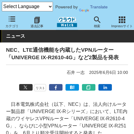
Powered by
Translate
クラウド Watch
ネットワーク
ルータ
カテゴリ
過去記事
検索
Impressサイト
ニュース
NEC、LTE通信機能を内蔵したVPNルーター
「UNIVERGE IX-R2610-4G」など2製品を発表
石井 一志
2025年6月6日 10:00
リスト
日本電気株式会社（以下、NEC）は、法人向けルータ
ー製品群「UNIVERGE IX-Rシリーズ」において、LTE内
蔵のワイヤレスVPNルーター「UNIVERGE IX-R2610-4
G」、ならびに小型VPNルーター「UNIVERGE IX-R251
0」を、6月より順次受注開始すると発表した。