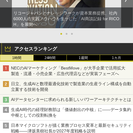
リコージャパンとナレッジワークが資本業務提携、社内
6000人の実践ノウハウを生かした「AI商談記録 for RICO
H」を展開へ
●
●
●
アクセスランキング
1時間
24時間
1週間
1カ月
NECのAIマーケティング「BestMove」が大手企業で活用拡大
製造・流通・小売企業・広告代理店などが実装フェーズへ
日立、生成AIと数理最適化技術で製造業の生産ライン構成を自動
立案する技術を開発
AIデータセンターに求められる新しいパワーアーキテクチャとは
生成AI時代の経理財務部は「価値創出の中核」に――データ集約
中枢としての役割転換を
日本マイクロソフトが描く業務プロセス変革と最新セキュリティ
戦略――津坂美樹社長が2027年度戦略を説明