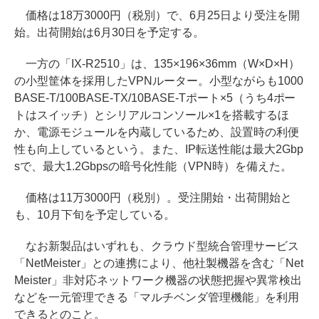
価格は18万3000円（税別）で、6月25日より受注を開
始。出荷開始は6月30日を予定する。
一方の「IX-R2510」は、135×196×36mm（W×D×H）
の小型筐体を採用したVPNルーター。小型ながらも1000
BASE-T/100BASE-TX/10BASE-Tポート×5（うち4ポー
トはスイッチ）とシリアルコンソール×1を搭載するほ
か、電源モジュールを内蔵しているため、設置時の利便
性も向上しているという。また、IP転送性能は最大2Gbp
sで、最大1.2Gbpsの暗号化性能（VPN時）を備えた。
価格は11万3000円（税別）。受注開始・出荷開始と
も、10月下旬を予定している。
なお新製品はいずれも、クラウド型統合管理サービス
「NetMeister」との連携により、他社製機器を含む「Net
Meister」非対応ネットワーク機器の状態把握や異常検出
などを一元管理できる「マルチベンダ管理機能」を利用
できるとのこと。