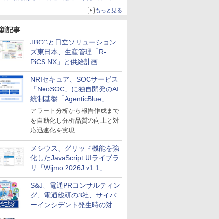
代理店などが実装フェーズへ
もっと見る
新記事
JBCCと日立ソリューション
ズ東日本、生産管理「R-
PiCS NX」と供給計画
「scSQUARE ISP」の連携サ
NRIセキュア、SOCサービス
ービスを提供開始
「NeoSOC」に独自開発のAI
統制基盤「AgenticBlue」を
導入
アラート分析から報告作成まで
を自動化し分析品質の向上と対
応迅速化を実現
メシウス、グリッド機能を強
化したJavaScript UIライブラ
リ「Wijmo 2026J v1.1」
S&J、電通PRコンサルティン
グ、電通総研の3社、サイバ
ーインシデント発生時の対応
と危機管理広報を一体的に訓