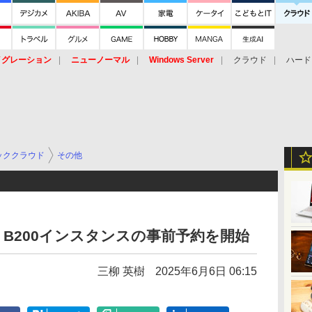
イグレーション
ニューノーマル
Windows Server
クラウド
ハード
トピック
ストレージ（HW）
オープンソース
SaaS
標的型
ント
ッククラウド
その他
GX B200インスタンスの事前予約を開始
三柳 英樹
2025年6月6日 06:15