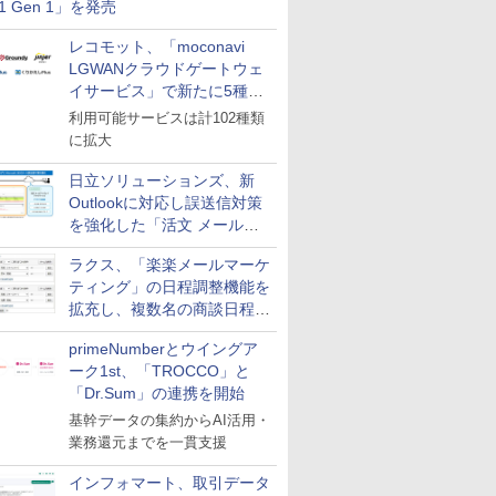
11 Gen 1」を発売
レコモット、「moconavi
LGWANクラウドゲートウェ
イサービス」で新たに5種類
のサービスと連携開始
利用可能サービスは計102種類
に拡大
日立ソリューションズ、新
Outlookに対応し誤送信対策
を強化した「活文 メール誤
送信防止アドインサービス」
ラクス、「楽楽メールマーケ
を提供
ティング」の日程調整機能を
拡充し、複数名の商談日程調
整を効率化
primeNumberとウイングア
ーク1st、「TROCCO」と
「Dr.Sum」の連携を開始
基幹データの集約からAI活用・
業務還元までを一貫支援
インフォマート、取引データ