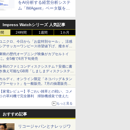
をAI分析する経営分析システ
ム「IMAgent」ベータ版を提
供
Impress Watchシリーズ 人気記事
時間
24時間
1週間
1カ月
ユニクロ、今日から「お盆特別セール」。涼感
シアサッカーワンピース待望値下げ、撥水ギア
ショーツは1990円に
東映の歴代オープニング映像がカプセルトイ
に。全5種で8月下旬発売
令和のファミコンディスクシステム？安価に書
き換え可能なGB用「しましまディスクシステ
ム」
カルディ、オンライン限定「ネコバッグ＆タン
ブラーセット」を一般販売。7月の抽選販売の
当選無効分
【家電レビュー】手ごわい雑草との戦い、コメ
リの草刈機で完全勝利 掃除機感覚で使えた
もっと見る
おすすめ記事
リコージャパンとナレッジワ