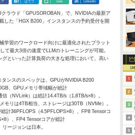
ェア
はてブ
note
LinkedIn
ラウド「GPUSOROBAN」で、NVIDIAの最新ア
を搭載した「HGX B200」インスタンスの予約受付を開
AIや機械学習のワークロード向けに最適化されたプラット
較して最大3倍の速度でLLMのトレーニングが可能。
ニングといった計算負荷の大きな処理において、高い
1
インスタンスのスペックは、GPUがNVIDIA B200
40GB、GPUメモリ帯域幅が総計
通信（NVLink）は総計14.4TB/s（1.8TB/s×8）。
ムメモリは4TB相当、ストレージは30TB（NVMe）。
計36PFLOPS（4.5PFLOPS×8）、FP8 Tensorコ
×8）、FP4 Tensorコアが総計
×8）。リージョンは日本。