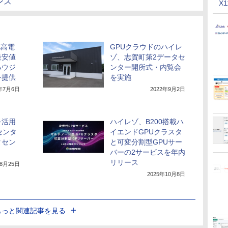
タンス
X
A高電
GPUクラウドのハイレ
最安値
ゾ、志賀町第2データセ
ハウジ
ンター開所式・内覧会
を提供
を実施
3年7月6日
2022年9月2日
を活用
ハイレゾ、B200搭載ハ
センタ
イエンドGPUクラスタ
タセン
と可変分割型GPUサー
バーの2サービスを年内
リリース
年8月25日
2025年10月8日
もっと関連記事を見る