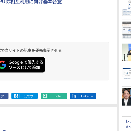
PUの相互利用に向け基本合意
 検索で当サイトの記事を優先表示させる
ェア
はてブ
note
LinkedIn
レ
An