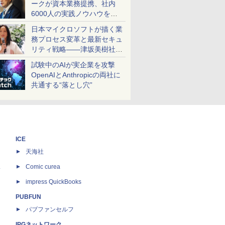
ークが資本業務提携、社内
6000人の実践ノウハウを生
かした「AI商談記録 for
日本マイクロソフトが描く業
RICOH」を展開へ
務プロセス変革と最新セキュ
リティ戦略――津坂美樹社長
が2027年度戦略を説明
試験中のAIが実企業を攻撃
OpenAIとAnthropicの両社に
共通する“落とし穴”
ICE
天海社
ス
Comic curea
impress QuickBooks
PUBFUN
パブファンセルフ
IPGネットワーク