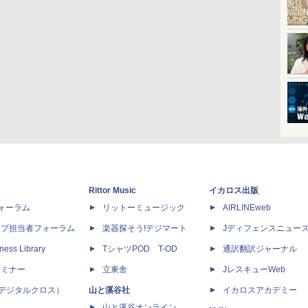
Rittor Music
イカロス出版
dフォーラム
リットーミュージック
AIRLINEweb
ップ担当者フォーラム
楽器探そう!デジマート
Jディフェンスニュー
ness Library
TシャツPOD T-OD
通訳翻訳ジャーナル
セミナー
立東舎
JレスキューWeb
 X（デジタルクロス）
山と溪谷社
イカロスアカデミー
山と溪谷オンライン