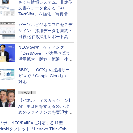
さくら情報システム、非定型
練するプログラムを提供
文書をデータ化する「AI
TextSifta」を強化 写真情報
のデータ化などに対応
パーソルビジネスプロセスデ
ザイン、採用データを集約・
可視化する採用レポート高速
化サービスを提供
NECのAIマーケティング
「BestMove」が大手企業で
活用拡大 製造・流通・小売
企業・広告代理店などが実装
BBIX、「OCX」の接続サー
フェーズへ
ビスで「Google Cloud」に
対応
イベント
【パネルディスカッション】
AI活用は何を変えるのか 攻
めのファイナンスを実現する
業務設計とマインドセット変
ノボ、NFC/FeliCaに対応する11型
革
droidタブレット「Lenovo ThinkTab