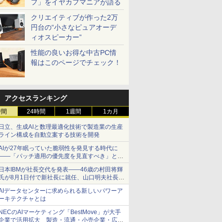
フ」をイヤカフマニアが語る
クリエイティブが作った2万
円台の“小さなピュアオーデ
ィオスピーカー”
性能の良いお得な中古PC情
報はこのページでチェック！
アクセスランキング
時間
24時間
1週間
1カ月
日立、生成AIと数理最適化技術で製造業の生産
ライン構成を自動立案する技術を開発
AIが27年眠っていた脆弱性を発見する時代に
――「パッチ適用の優先度を見直すべき」とセ
キュリティ専門家
日本IBMが社長交代を発表――46歳の村田将輝
氏が8月1日付で新社長に就任、山口明夫社長は
会長へ
AIデータセンターに求められる新しいパワーア
ーキテクチャとは
NECのAIマーケティング「BestMove」が大手
企業で活用拡大 製造・流通・小売企業・広告