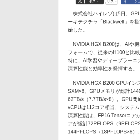
ポスト
リスト
シ
株式会社ハイレゾは5日、GPUク
ーキテクチャ「Blackwell」
始した。
NVIDIA HGX B200は、
フォームで、従来のH100と比
特に、AI学習やディープラー
演算性能と効率性を発揮する。
NVIDIA HGX B200 GPU
SXM×8、GPUメモリが総計14
62TB/s（7.7TB/s×8）。GPU間
vCPUは112コア相当、システ
演算性能は、FP16 Tensorコアが総
アが総計72PFLOPS（9PFLOPS
144PFLOPS（18PFLOPS