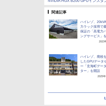
NVIDIA HGX B200 GPUインス
関連記事
ハイレゾ、20kV
力ラック採用で
保証の「高電力
ングサービス」
202
ハイレゾ、廃校
したGPUデータ
ー「玄海町デー
ター」を開設
2025