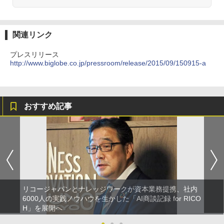
関連リンク
プレスリリース
http://www.biglobe.co.jp/pressroom/release/2015/09/150915-a
おすすめ記事
リコージャパンとナレッジワークが資本業務提携、社内
6000人の実践ノウハウを生かした「AI商談記録 for RICO
H」を展開へ
●
●
●