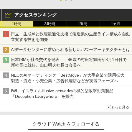
アクセスランキング
1時間
24時間
1週間
1カ月
日立、生成AIと数理最適化技術で製造業の生産ライン構成を自動
立案する技術を開発
AIデータセンターに求められる新しいパワーアーキテクチャとは
日本IBMが社長交代を発表――46歳の村田将輝氏が8月1日付で
新社長に就任、山口明夫社長は会長へ
NECのAIマーケティング「BestMove」が大手企業で活用拡大
製造・流通・小売企業・広告代理店などが実装フェーズへ
IWI、イスラエルillusive networksの標的型攻撃対策製品
「Deception Everywhere」を販売
もっと見る
クラウド Watch をフォローする