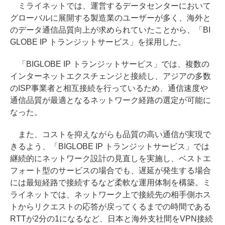
ミライネットでは、運営するデータセンターにおいて
グローバルに展開する製造業のユーザーが多く、海外と
のデータ通信品質向上が求められていたことから、「BI
GLOBE IP トランジットサービス」を採用した。
「BIGLOBE IP トランジットサービス」では、複数の
インターネットエクスチェンジと接続し、アジアの多数
のISP事業者と相互接続を行っているため、通信速度や
通信品質が最適となるネットワーク経路の選定が可能に
なった。
また、コストを抑えながらも品質の高い通信が実現で
きるよう、「BIGLOBE IP トランジットサービス」では
継続的にネットワーク設計の見直しを実施し、ベストエ
フォート型のサービスの場合でも、遅延が発生する場合
には最短経路で接続するなど柔軟な運用体制を構築。ミ
ライネットでは、ネットワーク上で接続先の相手側ホス
トからリクエストの応答が戻ってくるまでの時間である
RTTが2分の1になるなど、日本と海外支社間をVPN接続