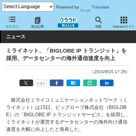
Powered by
Translate
クラウド Watch
トピック
導入事例
その他
カテゴリ
過去記事
検索
Impressサイト
ニュース
ミライネット、「BIGLOBE IP トランジット」を
採用、データセンターの海外通信速度を向上
（2015/9/15 17:29）
リスト
株式会社ミライコミュニケーションネットワーク（ミ
ライネット）は15日、ビッグローブ株式会社（BIGLOB
E）の「BIGLOBE IP トランジットサービス」を採用し、
ミライネットが運営するデータセンターの海外向け通信
速度を大幅に向上したと発表した。