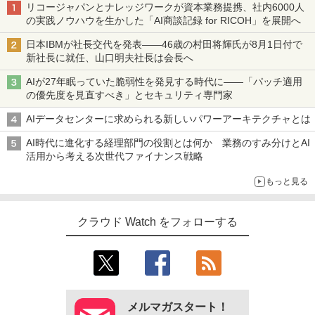
リコージャパンとナレッジワークが資本業務提携、社内6000人
の実践ノウハウを生かした「AI商談記録 for RICOH」を展開へ
日本IBMが社長交代を発表――46歳の村田将輝氏が8月1日付で
新社長に就任、山口明夫社長は会長へ
AIが27年眠っていた脆弱性を発見する時代に――「パッチ適用
の優先度を見直すべき」とセキュリティ専門家
AIデータセンターに求められる新しいパワーアーキテクチャとは
AI時代に進化する経理部門の役割とは何か 業務のすみ分けとAI
活用から考える次世代ファイナンス戦略
もっと見る
クラウド Watch をフォローする
メルマガスタート！