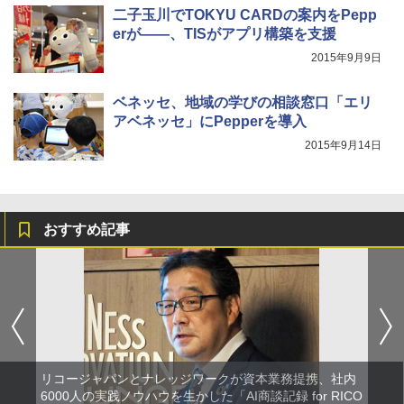
二子玉川でTOKYU CARDの案内をPepp
erが――、TISがアプリ構築を支援
2015年9月9日
ベネッセ、地域の学びの相談窓口「エリ
アベネッセ」にPepperを導入
2015年9月14日
おすすめ記事
リコージャパンとナレッジワークが資本業務提携、社内
6000人の実践ノウハウを生かした「AI商談記録 for RICO