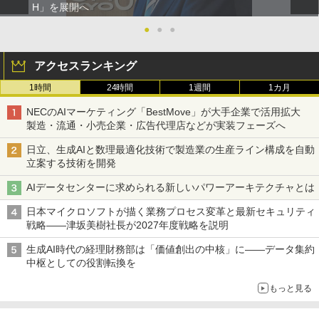
H」を展開へ
●
●
●
アクセスランキング
1時間
24時間
1週間
1カ月
NECのAIマーケティング「BestMove」が大手企業で活用拡大
製造・流通・小売企業・広告代理店などが実装フェーズへ
日立、生成AIと数理最適化技術で製造業の生産ライン構成を自動
立案する技術を開発
AIデータセンターに求められる新しいパワーアーキテクチャとは
日本マイクロソフトが描く業務プロセス変革と最新セキュリティ
戦略――津坂美樹社長が2027年度戦略を説明
生成AI時代の経理財務部は「価値創出の中核」に――データ集約
中枢としての役割転換を
もっと見る