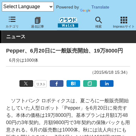
Powered by
Translate
クラウド Watch
ハード・インフラ
ハードウェア
その他
カテゴリ
過去記事
検索
Impressサイト
ニュース
Pepper、6月20日に一般販売開始、19万8000円
6月分は1000体
（2015/6/18 15:34）
リスト
ソフトバンク ロボティクスは、夏ごろに一般販売開始
としていた人型ロボット「Pepper」を6月20日に発売す
る。本体の価格は19万8000円。基本プランは月額1万48
00円の3年契約。月額9800円で3年契約の保険パックも用
意される。6月の販売数は1000体。秋には法人向けにも