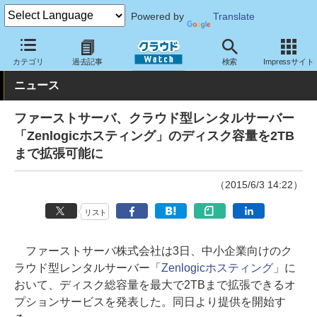
Powered by
Translate
クラウド Watch
ハード・インフラ
レンタルサーバー・VPS
カテゴリ
過去記事
検索
Impressサイト
ニュース
ファーストサーバ、クラウド型レンタルサーバー
「Zenlogicホスティング」のディスク容量を2TB
まで拡張可能に
（2015/6/3 14:22）
リスト
ファーストサーバ株式会社は3日、中小企業向けのク
ラウド型レンタルサーバー「
Zenlogicホスティング
」に
おいて、ディスク総容量を最大で2TBまで拡張できるオ
プションサービスを発表した。同日より提供を開始す