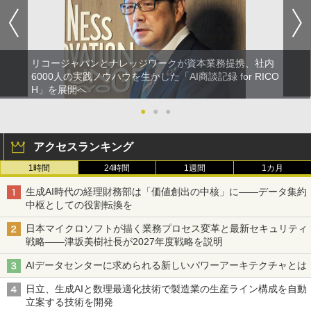
リコージャパンとナレッジワークが資本業務提携、社内
6000人の実践ノウハウを生かした「AI商談記録 for RICO
H」を展開へ
●
●
●
アクセスランキング
1時間
24時間
1週間
1カ月
生成AI時代の経理財務部は「価値創出の中核」に――データ集約
中枢としての役割転換を
日本マイクロソフトが描く業務プロセス変革と最新セキュリティ
戦略――津坂美樹社長が2027年度戦略を説明
AIデータセンターに求められる新しいパワーアーキテクチャとは
日立、生成AIと数理最適化技術で製造業の生産ライン構成を自動
立案する技術を開発