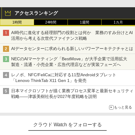
アクセスランキング
1時間
24時間
1週間
1カ月
AI時代に進化する経理部門の役割とは何か 業務のすみ分けとAI
活用から考える次世代ファイナンス戦略
AIデータセンターに求められる新しいパワーアーキテクチャとは
NECのAIマーケティング「BestMove」が大手企業で活用拡大
製造・流通・小売企業・広告代理店などが実装フェーズへ
レノボ、NFC/FeliCaに対応する11型Androidタブレット
「Lenovo ThinkTab X11 Gen 1」を発売
日本マイクロソフトが描く業務プロセス変革と最新セキュリティ
戦略――津坂美樹社長が2027年度戦略を説明
もっと見る
クラウド Watch をフォローする