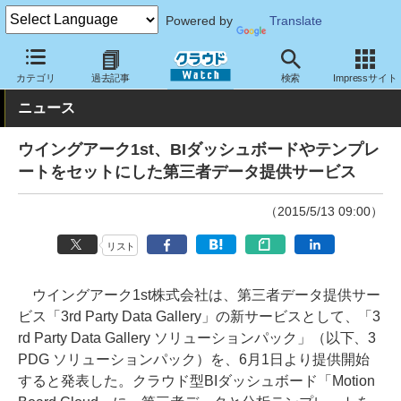
Powered by
Translate
クラウド Watch
サービス・ソフト
サービス
分析
カテゴリ
過去記事
検索
Impressサイト
ニュース
ウイングアーク1st、BIダッシュボードやテンプレ
ートをセットにした第三者データ提供サービス
（2015/5/13 09:00）
リスト
ウイングアーク1st株式会社は、第三者データ提供サー
ビス「3rd Party Data Gallery」の新サービスとして、「3
rd Party Data Gallery ソリューションパック」（以下、3
PDG ソリューションパック）を、6月1日より提供開始
すると発表した。クラウド型BIダッシュボード「Motion