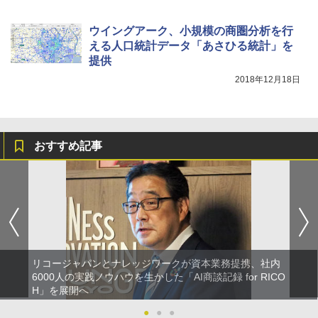
ウイングアーク、小規模の商圏分析を行
える人口統計データ「あさひる統計」を
提供
2018年12月18日
おすすめ記事
リコージャパンとナレッジワークが資本業務提携、社内
6000人の実践ノウハウを生かした「AI商談記録 for RICO
H」を展開へ
●
●
●