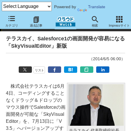
Powered by
Translate
ニュース
カテゴリ
過去記事
検索
Impressサイト
テラスカイ、Salesforce1の画面開発が容易になる
「SkyVisualEditor」新版
（2014/6/5 06:00）
リスト
株式会社テラスカイは6月
4日、コーディングすること
なくドラッグ＆ドロップの
マウス操作でSalesforceの画
面開発が可能な「SkyVisual
Editor」を、7月13日に「V
3.5」へバージョンアップす
テラスカイ 代表取締役社長