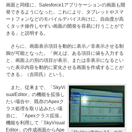
画面と同様に、Salesforce1アプリケーションの画面も開
発できるようになった。これにより、タブレットやスマ
ートフォンなどのモバイルデバイス向けに、自由度が高
くタッチ操作しやすい画面の開発を容易に行うことがで
きる」と説明する。
さらに、画面表示項目を動的に表示／非表示させる制
御が可能となった。「例えば、ある項目に値を入力する
と、画面上の別の項目が表示、または非表示になるとい
った表示内容を動的に変化させる画面を作成することが
できる」（吉田氏）という。
また、従来まで、「SkyVi
sualEditor」の機能を拡張し
たい場合や、既存のApexク
ラス処理を取り込みたい場
合に、「Apexクラス拡張」
機能を利用して「SkyVisual
Editor」の作成画面からApe
「SkyVisualEditor 3.5」のデ