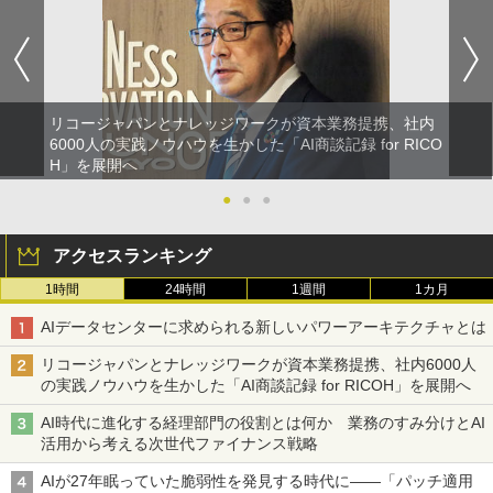
リコージャパンとナレッジワークが資本業務提携、社内
6000人の実践ノウハウを生かした「AI商談記録 for RICO
H」を展開へ
●
●
●
アクセスランキング
1時間
24時間
1週間
1カ月
AIデータセンターに求められる新しいパワーアーキテクチャとは
リコージャパンとナレッジワークが資本業務提携、社内6000人
の実践ノウハウを生かした「AI商談記録 for RICOH」を展開へ
AI時代に進化する経理部門の役割とは何か 業務のすみ分けとAI
活用から考える次世代ファイナンス戦略
AIが27年眠っていた脆弱性を発見する時代に――「パッチ適用