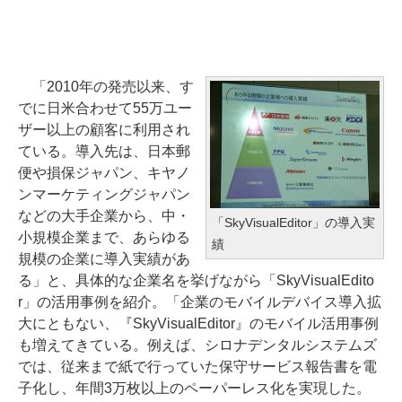
「2010年の発売以来、す
でに日米合わせて55万ユー
ザー以上の顧客に利用され
ている。導入先は、日本郵
便や損保ジャパン、キヤノ
ンマーケティングジャパン
などの大手企業から、中・
「SkyVisualEditor」の導入実
小規模企業まで、あらゆる
績
規模の企業に導入実績があ
る」と、具体的な企業名を挙げながら「SkyVisualEdito
r」の活用事例を紹介。「企業のモバイルデバイス導入拡
大にともない、『SkyVisualEditor』のモバイル活用事例
も増えてきている。例えば、シロナデンタルシステムズ
では、従来まで紙で行っていた保守サービス報告書を電
子化し、年間3万枚以上のペーパーレス化を実現した。