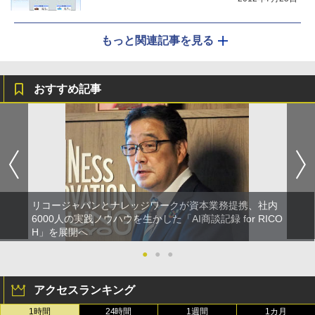
もっと関連記事を見る
おすすめ記事
リコージャパンとナレッジワークが資本業務提携、社内
6000人の実践ノウハウを生かした「AI商談記録 for RICO
H」を展開へ
●
●
●
アクセスランキング
1時間
24時間
1週間
1カ月