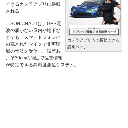
できるカメラアプリに搭載
される。
SONICNAUTは、GPS電
波の届かない屋内や地下な
どでも、スマートフォンに
カメラアプリ内で視聴できる
内蔵されたマイクで非可聴
説明ページ
域の音波を受信し、誤差お
よそ30cmの範囲で位置情報
が特定できる高精度測位システム。