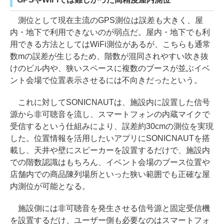
測位として現在主流のGPS測位は誤差も大きく、屋
内・地下で利用できないのが弱点だ。屋内・地下でも利
用できる方法としてはWiFi測位があるが、こちらも通常
数mの誤差が生じるため、階数が混同されやすい吹き抜
けのビル内や、狭いスペースに複数のブースが並ぶイベ
ント会場で位置表示させるには不向きだったという。
これに対してSONICNAUTは、施設内に設置した信号
源から非可聴音を流し、スマートフォンの内蔵マイクで
受信するという仕組みにより、誤差約30cmの測位を実現
した。位置情報を活用したいアプリにSONICNAUTを搭
載し、天井や壁にスピーカーを設置するだけで、施設内
での階数認識はもちろん、イベント会場のブース位置や
店舗内での商品陳列場所といった狭い範囲でも正確な屋
内測位が可能となる。
施設側には非可聴音を発生させる信号源と固定受信機
を設置するだけ、ユーザー側も必要なのはスマートフォ