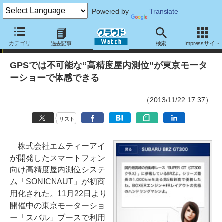
Powered by
Translate
ニュース
カテゴリ
過去記事
検索
Impressサイト
GPSでは不可能な“高精度屋内測位”が東京モータ
ーショーで体感できる
（2013/11/22 17:37）
リスト
株式会社エムティーアイ
が開発したスマートフォン
向け高精度屋内測位システ
ム「SONICNAUT」が初商
用化された。11月22日より
開催中の東京モーターショ
ー「スバル」ブースで利用