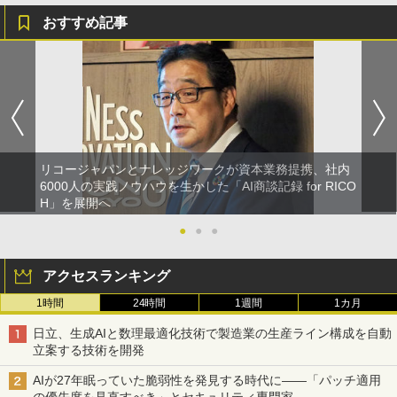
おすすめ記事
リコージャパンとナレッジワークが資本業務提携、社内
6000人の実践ノウハウを生かした「AI商談記録 for RICO
H」を展開へ
●
●
●
アクセスランキング
1時間
24時間
1週間
1カ月
日立、生成AIと数理最適化技術で製造業の生産ライン構成を自動
立案する技術を開発
AIが27年眠っていた脆弱性を発見する時代に――「パッチ適用
の優先度を見直すべき」とセキュリティ専門家