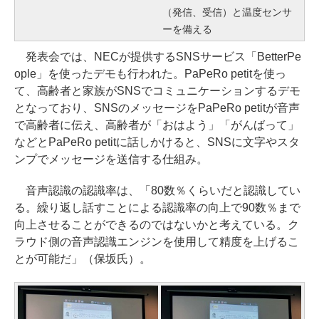
（発信、受信）と温度センサ
ーを備える
発表会では、NECが提供するSNSサービス「BetterPe
ople」を使ったデモも行われた。PaPeRo petitを使っ
て、高齢者と家族がSNSでコミュニケーションするデモ
となっており、SNSのメッセージをPaPeRo petitが音声
で高齢者に伝え、高齢者が「おはよう」「がんばって」
などとPaPeRo petitに話しかけると、SNSに文字やスタ
ンプでメッセージを送信する仕組み。
音声認識の認識率は、「80数％くらいだと認識してい
る。繰り返し話すことによる認識率の向上で90数％まで
向上させることができるのではないかと考えている。ク
ラウド側の音声認識エンジンを使用して精度を上げるこ
とが可能だ」（保坂氏）。