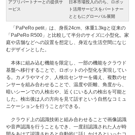
アプリパートナーとの提供サ
日本市場投入ののち、ロボッ
ービス
ト活用サービスをパートナー
とともにグローバル展開
「PaPeRo petit」は、身長24cm、体重1.3kgと従来の
「PaPeRo R500」と比較して半分のサイズに小型化。家
庭や店舗などへの設置を想定し、身近な生活空間になじ
むデザインとした。
本体に組み込む機能を限定し、一部の機能をクラウド
基盤へ移行することで、ロボットの小型化を実現してい
る。カメラやマイク、人検出センサーを備え、複数のセ
ンサーを組み合わせることで、温度や距離、角度から、
暗いシーンでの人検出や、近くにいる人の検出を可能と
した。検出後は人の方向を見て話すという自然なコミュ
ニケーションを行うことができる。
クラウド上の認識技術と組み合わせることで画像認識
や音声認識を行うこともでき、一度顔認識された人が時
間をあけて認識されると自動的に話しかけるといったコ