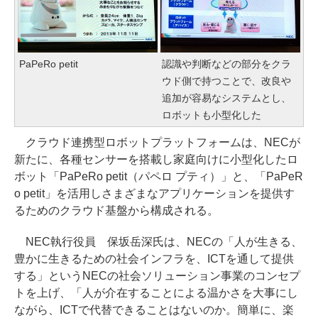
PaPeRo petit
認識や判断などの部分をクラ
ウド側で持つことで、改良や
追加が容易なシステムとし、
ロボットも小型化した
クラウド連携型ロボットプラットフォームは、NECが
新たに、各種センサーを搭載し家庭向けに小型化したロ
ボット「PaPeRo petit（パペロ プティ）」と、「PaPeR
o petit」を活用しさまざまなアプリケーションを提供す
るためのクラウド基盤から構成される。
NEC執行役員 保坂岳深氏は、NECの「人が生きる、
豊かに生きるための社会インフラを、ICTを通して提供
する」というNECの社会ソリューション事業のコンセプ
トを上げ、「人が介在することによる温かさを大事にし
ながら、ICTで代替できることはないのか。簡単に、楽