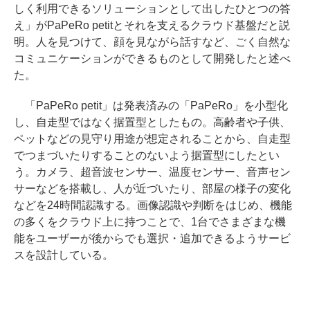
しく利用できるソリューションとして出したひとつの答
え」がPaPeRo petitとそれを支えるクラウド基盤だと説
明。人を見つけて、顔を見ながら話すなど、ごく自然な
コミュニケーションができるものとして開発したと述べ
た。
「PaPeRo petit」は発表済みの「PaPeRo」を小型化
し、自走型ではなく据置型としたもの。高齢者や子供、
ペットなどの見守り用途が想定されることから、自走型
でつまづいたりすることのないよう据置型にしたとい
う。カメラ、超音波センサー、温度センサー、音声セン
サーなどを搭載し、人が近づいたり、部屋の様子の変化
などを24時間認識する。画像認識や判断をはじめ、機能
の多くをクラウド上に持つことで、1台でさまざまな機
能をユーザーが後からでも選択・追加できるようサービ
スを設計している。