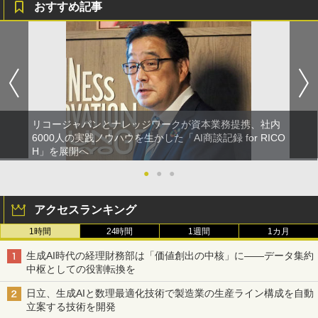
おすすめ記事
リコージャパンとナレッジワークが資本業務提携、社内
6000人の実践ノウハウを生かした「AI商談記録 for RICO
H」を展開へ
●
●
●
アクセスランキング
1時間
24時間
1週間
1カ月
生成AI時代の経理財務部は「価値創出の中核」に――データ集約
中枢としての役割転換を
日立、生成AIと数理最適化技術で製造業の生産ライン構成を自動
立案する技術を開発