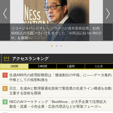
リコージャパンとナレッジワークが資本業務提携、社内
6000人の実践ノウハウを生かした「AI商談記録 for RICO
H」を展開へ
●
●
●
アクセスランキング
1時間
24時間
1週間
1カ月
生成AI時代の経理財務部は「価値創出の中核」に――データ集約
中枢としての役割転換を
日立、生成AIと数理最適化技術で製造業の生産ライン構成を自動
立案する技術を開発
NECのAIマーケティング「BestMove」が大手企業で活用拡大
製造・流通・小売企業・広告代理店などが実装フェーズへ