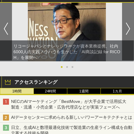
リコージャパンとナレッジワークが資本業務提携、社内
6000人の実践ノウハウを生かした「AI商談記録 for RICO
H」を展開へ
●
●
●
アクセスランキング
1時間
24時間
1週間
1カ月
NECのAIマーケティング「BestMove」が大手企業で活用拡大
製造・流通・小売企業・広告代理店などが実装フェーズへ
AIデータセンターに求められる新しいパワーアーキテクチャとは
日立、生成AIと数理最適化技術で製造業の生産ライン構成を自動
立案する技術を開発