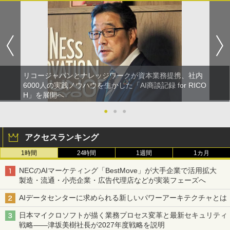
リコージャパンとナレッジワークが資本業務提携、社内
6000人の実践ノウハウを生かした「AI商談記録 for RICO
H」を展開へ
●
●
●
アクセスランキング
1時間
24時間
1週間
1カ月
NECのAIマーケティング「BestMove」が大手企業で活用拡大
製造・流通・小売企業・広告代理店などが実装フェーズへ
AIデータセンターに求められる新しいパワーアーキテクチャとは
日本マイクロソフトが描く業務プロセス変革と最新セキュリティ
戦略――津坂美樹社長が2027年度戦略を説明