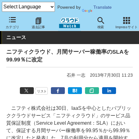
Powered by
Translate
クラウド Watch
ハード・インフラ
パブリッククラウド
その他
カテゴリ
過去記事
検索
Impressサイト
ニュース
ニフティクラウド、月間サーバー稼働率のSLAを
99.99％に改定
石井 一志
2013年7月30日 11:23
リスト
ニフティ株式会社は30日、IaaSを中心としたパブリッ
ククラウドサービス「ニフティクラウド」のサービス品
質保証制度（Service Level Agreement：SLA）におい
て、保証する月間サーバー稼働率を99.95％から99.99％
に改定したと発表した。7月の利用分から適用を開始す