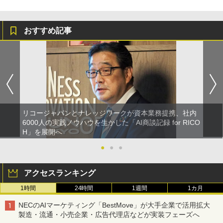
おすすめ記事
リコージャパンとナレッジワークが資本業務提携、社内
6000人の実践ノウハウを生かした「AI商談記録 for RICO
H」を展開へ
●
●
●
アクセスランキング
1時間
24時間
1週間
1カ月
NECのAIマーケティング「BestMove」が大手企業で活用拡大
製造・流通・小売企業・広告代理店などが実装フェーズへ