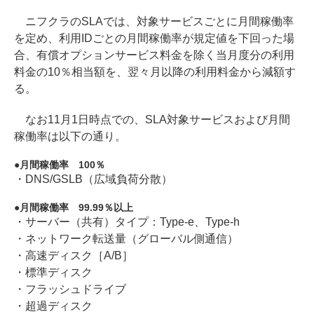
ニフクラのSLAでは、対象サービスごとに月間稼働率
を定め、利用IDごとの月間稼働率が規定値を下回った場
合、有償オプションサービス料金を除く当月度分の利用
料金の10％相当額を、翌々月以降の利用料金から減額す
る。
なお11月1日時点での、SLA対象サービスおよび月間
稼働率は以下の通り。
月間稼働率 100％
・DNS/GSLB（広域負荷分散）
月間稼働率 99.99％以上
・サーバー（共有）タイプ：Type-e、Type-h
・ネットワーク転送量（グローバル側通信）
・高速ディスク［A/B］
・標準ディスク
・フラッシュドライブ
・超過ディスク