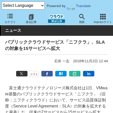
Powered by
Translate
クラウド Watch
ハード・インフラ
パブリッククラウド
その他
カテゴリ
過去記事
検索
Impressサイト
ニュース
パブリッククラウドサービス「ニフクラ」、SLA
の対象を15サービスへ拡大
石井 一志
2018年11月2日 12:44
リスト
富士通クラウドテクノロジーズ株式会社は1日、VMwa
re基盤のパブリッククラウドサービス「ニフクラ」（旧
称：ニフティクラウド）において、サービス品質保証制
度（Service Level Agreement：SLA）の対象を拡大する
と発表した。従来の7サービスから15サービスへ拡大