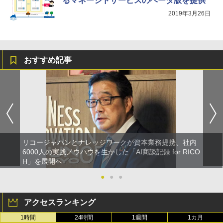
るマネージドサービスのベータ版を提供
2019年3月26日
おすすめ記事
リコージャパンとナレッジワークが資本業務提携、社内
6000人の実践ノウハウを生かした「AI商談記録 for RICO
H」を展開へ
●
●
●
アクセスランキング
1時間
24時間
1週間
1カ月