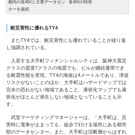
都内の各IBXと主要データセン
各IBXの特長
ターを接続
耐災害性に優れるTY4
またTY4では、耐災害性にも優れていることが繰り返
し強調されている。
入居する大手町フィナンシャルシティは、阪神大震災
クラスの震度7クラスの地震でも、ビルが継続運用でき
る耐震性能を実現。TY4の海抜は4メートルであり、津波
リスクがないことのほか、大手町はハザードマップでは
完水の恐れがない地域であること、液状化マップでも液
状化がほとんど発生しない地域となっていることも示
す。
武堂マーケティングマネージャーは、「大手町は、災
害時に電車が止まっても、徒歩で行ける場所にある都市
部のデータセンター。また、大手町は活断層からはずれ