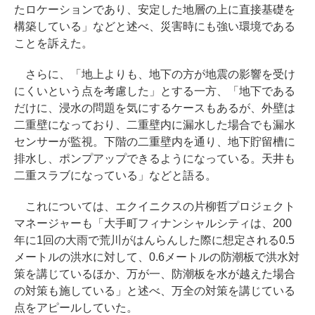
たロケーションであり、安定した地層の上に直接基礎を
構築している」などと述べ、災害時にも強い環境である
ことを訴えた。
さらに、「地上よりも、地下の方が地震の影響を受け
にくいという点を考慮した」とする一方、「地下である
だけに、浸水の問題を気にするケースもあるが、外壁は
二重壁になっており、二重壁内に漏水した場合でも漏水
センサーが監視。下階の二重壁内を通り、地下貯留槽に
排水し、ポンプアップできるようになっている。天井も
二重スラブになっている」などと語る。
これについては、エクイニクスの片柳哲プロジェクト
マネージャーも「大手町フィナンシャルシティは、200
年に1回の大雨で荒川がはんらんした際に想定される0.5
メートルの洪水に対して、0.6メートルの防潮板で洪水対
策を講じているほか、万が一、防潮板を水が越えた場合
の対策も施している」と述べ、万全の対策を講じている
点をアピールしていた。