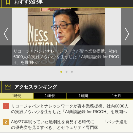
おすすめ記事
リコージャパンとナレッジワークが資本業務提携、社内
6000人の実践ノウハウを生かした「AI商談記録 for RICO
H」を展開へ
●
●
●
アクセスランキング
1時間
24時間
1週間
1カ月
リコージャパンとナレッジワークが資本業務提携、社内6000人
の実践ノウハウを生かした「AI商談記録 for RICOH」を展開へ
AIが27年眠っていた脆弱性を発見する時代に――「パッチ適用
の優先度を見直すべき」とセキュリティ専門家