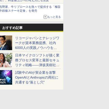
め」、料金値上げへの考え方にも言及
吉野家、牛リブロースを熱々で提供する「極旨
牛鉄板ステーキ定食」を発売
もっと見る
おすすめ記事
リコージャパンとナレッジワ
ークが資本業務提携、社内
6000人の実践ノウハウを生
かした「AI商談記録 for
日本マイクロソフトが描く業
RICOH」を展開へ
務プロセス変革と最新セキュ
リティ戦略――津坂美樹社長
が2027年度戦略を説明
試験中のAIが実企業を攻撃
OpenAIとAnthropicの両社に
共通する“落とし穴”