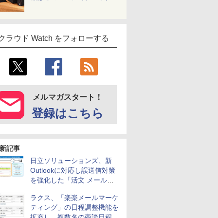
クラウド Watch をフォローする
メルマガスタート！
登録はこちら
新記事
日立ソリューションズ、新
Outlookに対応し誤送信対策
を強化した「活文 メール誤
送信防止アドインサービス」
ラクス、「楽楽メールマーケ
を提供
ティング」の日程調整機能を
拡充し、複数名の商談日程調