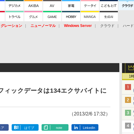
イグレーション
ニューノーマル
Windows Server
クラウド
ハード
トピック
ストレージ（HW）
オープンソース
SaaS
標的型
ント
1
ラフィックデータは134エクサバイトに
（2013/2/6 17:32）
ェア
はてブ
note
LinkedIn