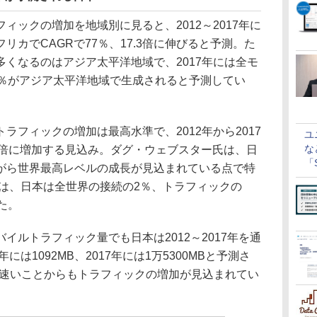
ックの増加を地域別に見ると、2012～2017年に
リカでCAGRで77％、17.3倍に伸びると予測。た
くなるのはアジア太平洋地域で、2017年には全モ
7％がアジア太平洋地域で生成されると予測してい
フィックの増加は最高水準で、2012年から2017
ユ
な
14倍に増加する見込み。ダグ・ウェブスター氏は、日
「S
がら世界最高レベルの成長が見込まれている点で特
に
には、日本は全世界の接続の2％、トラフィックの
た。
ルトラフィック量でも日本は2012～2017年を通
には1092MB、2017年には1万5300MBと予測さ
が速いことからもトラフィックの増加が見込まれてい