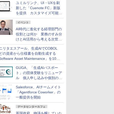
ユミルリンク、UI・UXを刷
新した「Cuenote FC」新版
を提供 カスタマイズ可能な
ダッシュボード画面を搭載
イベント
AI時代に進化する経理部門の
役割とは何か 業務のすみ分
けとAI活用から考える次世代
ファイナンス戦略
ニリタエスアール、生成AIでCOBOL
どの資産から仕様書を自動生成する
oftware Asset Maintenance」を10月
発売
GUGA、「生成AIパスポー
ト」の団体受験をリニューア
ル 個人申し込みや個別の支
払いなどに対応
Salesforce、AIチームメイト
「Agentforce Coworker」の
一般提供を開始
データセンターカフェ
英国政府、物議を醸していた