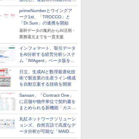
整を効率化
primeNumberとウイングア
ーク1st、「TROCCO」と
「Dr.Sum」の連携を開始
基幹データの集約からAI活用・
業務還元までを一貫支援
インフォマート、取引データ
をAI分析する経営分析システ
ム「IMAgent」ベータ版を提
供
日立、生成AIと数理最適化技
術で製造業の生産ライン構成
を自動立案する技術を開発
Sansan、「Contract One」
に店舗や物件単位で契約書を
まとめられる新機能「カスタ
ム契約ツリー」を追加
丸紅ネットワークソリューシ
ョンズ、自然言語で高度なデ
ータ分析が可能な「MAIDOA
AI ASSIST」を9月より提供