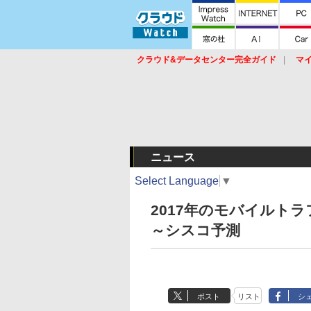
クラウド&データセンター完全ガイド
マ
サービス
セキュリティ
ネットワーク
スイッチ
ルータ
導入事例
イベ
ニュース
Select Language
▼
2017年のモバイルト
～シスコ予測
ポスト
リスト
シ