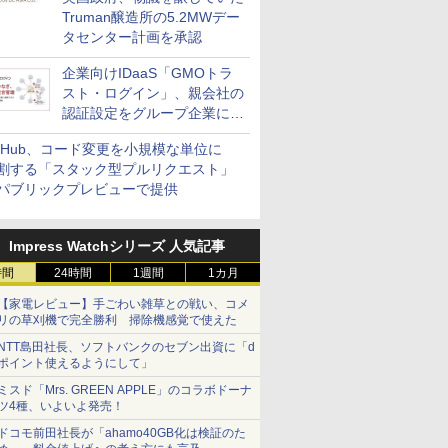
Truman醸造所の5.2MWデー
タセンター計画を承認
企業向けIDaaS「GMOトラ
スト・ログイン」、親会社の
認証設定をグループ企業に展
開できる新機能を提供
itHub、コード変更を小規模な単位に
割する「スタック型プルリクエスト」
パブリックプレビューで提供
Impress Watchシリーズ 人気記事
時間
24時間
1週間
1カ月
【家電レビュー】手ごわい雑草との戦い、コメ
リの草刈機で完全勝利 掃除機感覚で使えた
NTT島田社長、ソフトバンクのセブン出資に「d
ポイント使えるようにして」
ミスド「Mrs. GREEN APPLE」のコラボドーナ
ツ4種、いよいよ発売！
ドコモ前田社長が「ahamo40GB化は検証のた