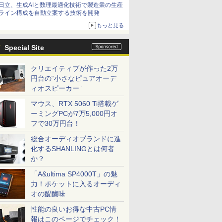
日立、生成AIと数理最適化技術で製造業の生産
ライン構成を自動立案する技術を開発
もっと見る
Special Site
クリエイティブが作った2万
円台の“小さなピュアオーデ
ィオスピーカー”
マウス、RTX 5060 Ti搭載ゲ
ーミングPCが7万5,000円オ
フで30万円台！
総合オーディオブランドに進
化するSHANLINGとは何者
か？
「A&ultima SP4000T」の魅
力！ポケットに入るオーディ
オの醍醐味
性能の良いお得な中古PC情
報はこのページでチェック！