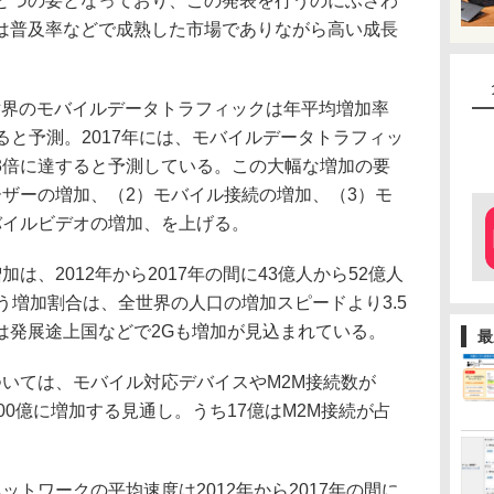
とつの要となっており、この発表を行うのにふさわ
は普及率などで成熟した市場でありながら高い成長
、世界のモバイルデータトラフィックは年平均増加率
すると予測。2017年には、モバイルデータトラフィッ
3倍に達すると予測している。この大幅な増加の要
ーザーの増加、（2）モバイル接続の増加、（3）モ
バイルビデオの増加、を上げる。
、2012年から2017年の間に43億人から52億人
う増加割合は、全世界の人口の増加スピードより3.5
は発展途上国などで2Gも増加が見込まれている。
最
いては、モバイル対応デバイスやM2M接続数が
ら100億に増加する見通し。うち17億はM2M接続が占
トワークの平均速度は2012年から2017年の間に