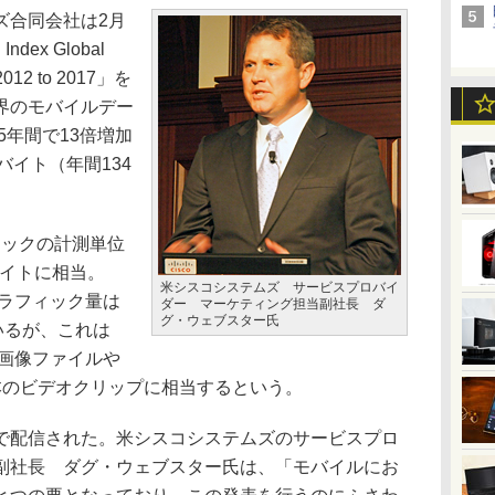
合同会社は2月
Index Global
r 2012 to 2017」を
界のモバイルデー
5年間で13倍増加
サバイト（年間134
ィックの計測単位
バイトに相当。
米シスコシステムズ サービスプロバイ
トラフィック量は
ダー マーケティング担当副社長 ダ
グ・ウェブスター氏
いるが、これは
の画像ファイルや
兆本のビデオクリップに相当するという。
配信された。米シスコシステムズのサービスプロ
副社長 ダグ・ウェブスター氏は、「モバイルにお