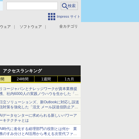
Impress サイト
全カテゴリ
ウェア
ソフトウェア
攻撃対策
マルウェア対策
アクセスランキング
時間
24時間
1週間
1カ月
リコージャパンとナレッジワークが資本業務提
携、社内6000人の実践ノウハウを生かした「AI
商談記録 for RICOH」を展開へ
日立ソリューションズ、新Outlookに対応し誤送
信対策を強化した「活文 メール誤送信防止アド
インサービス」を提供
AIデータセンターに求められる新しいパワーア
ーキテクチャとは
AI時代に進化する経理部門の役割とは何か 業
務のすみ分けとAI活用から考える次世代ファイ
ナンス戦略