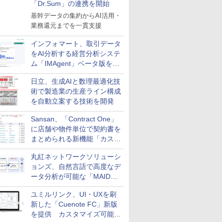
「Dr.Sum」の連携を開始
基幹データの集約からAI活用・
業務還元までを一貫支援
インフォマート、取引データ
をAI分析する経営分析システ
ム「IMAgent」ベータ版を提
供
日立、生成AIと数理最適化技
術で製造業の生産ライン構成
を自動立案する技術を開発
Sansan、「Contract One」
に店舗や物件単位で契約書を
まとめられる新機能「カスタ
ム契約ツリー」を追加
丸紅ネットワークソリューシ
ョンズ、自然言語で高度なデ
ータ分析が可能な「MAIDOA
AI ASSIST」を9月より提供
ユミルリンク、UI・UXを刷
新した「Cuenote FC」新版
を提供 カスタマイズ可能な