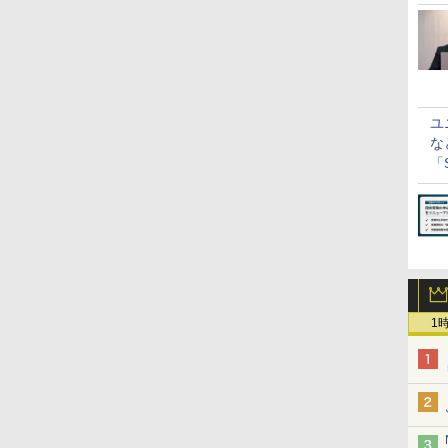
ユ
な
「S
に
1