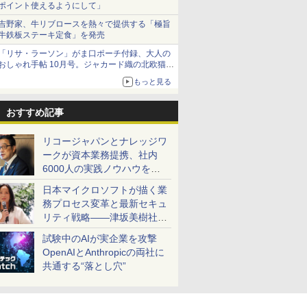
ポイント使えるようにして」
吉野家、牛リブロースを熱々で提供する「極旨
牛鉄板ステーキ定食」を発売
「リサ・ラーソン」がま口ポーチ付録、大人の
おしゃれ手帖 10月号。ジャカード織の北欧猫デ
ザイン
もっと見る
おすすめ記事
リコージャパンとナレッジワ
ークが資本業務提携、社内
6000人の実践ノウハウを生
かした「AI商談記録 for
日本マイクロソフトが描く業
RICOH」を展開へ
務プロセス変革と最新セキュ
リティ戦略――津坂美樹社長
が2027年度戦略を説明
試験中のAIが実企業を攻撃
OpenAIとAnthropicの両社に
共通する“落とし穴”