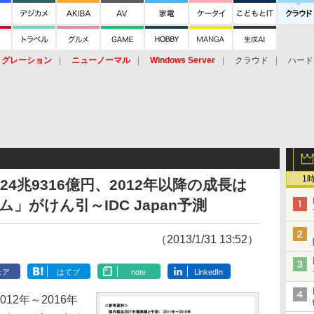
イグレーション
ニューノーマル
Windows Server
クラウド
ハード
トピック
ストレージ（HW）
オープンソース
SaaS
標的型
ント
1
は24兆9316億円、2012年以降の成長は
」がけん引～IDC Japan予測
（2013/1/31 13:52）
ェア
はてブ
note
LinkedIn
012年～2016年