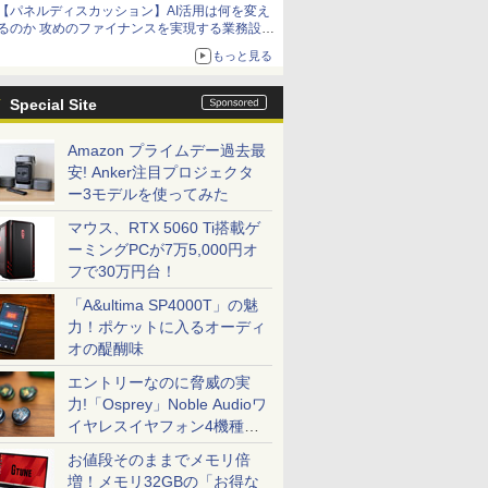
【パネルディスカッション】AI活用は何を変え
るのか 攻めのファイナンスを実現する業務設計
とマインドセット変革
もっと見る
Special Site
Amazon プライムデー過去最
安! Anker注目プロジェクタ
ー3モデルを使ってみた
マウス、RTX 5060 Ti搭載ゲ
ーミングPCが7万5,000円オ
フで30万円台！
「A&ultima SP4000T」の魅
力！ポケットに入るオーディ
オの醍醐味
エントリーなのに脅威の実
力!「Osprey」Noble Audioワ
イヤレスイヤフォン4機種を
一気に聴く
お値段そのままでメモリ倍
増！メモリ32GBの「お得な