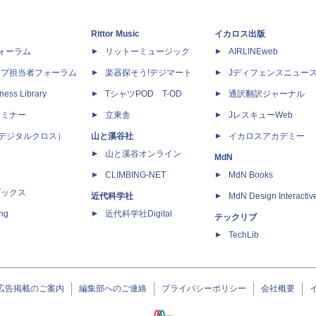
Rittor Music
イカロス出版
dフォーラム
リットーミュージック
AIRLINEweb
ップ担当者フォーラム
楽器探そう!デジマート
Jディフェンスニュー
ness Library
TシャツPOD T-OD
通訳翻訳ジャーナル
セミナー
立東舎
JレスキューWeb
 X（デジタルクロス）
山と溪谷社
イカロスアカデミー
山と溪谷オンライン
MdN
CLIMBING-NET
MdN Books
ブックス
近代科学社
MdN Design Interactiv
ing
近代科学社Digital
テックリブ
TechLib
広告掲載のご案内
編集部へのご連絡
プライバシーポリシー
会社概要