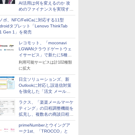
AI活用は何を変えるのか 攻
めのファイナンスを実現する
業務設計とマインドセット変
ノボ、NFC/FeliCaに対応する11型
革
droidタブレット「Lenovo ThinkTab
11 Gen 1」を発売
レコモット、「moconavi
LGWANクラウドゲートウェ
イサービス」で新たに5種類
のサービスと連携開始
利用可能サービスは計102種類
に拡大
日立ソリューションズ、新
Outlookに対応し誤送信対策
を強化した「活文 メール誤
送信防止アドインサービス」
ラクス、「楽楽メールマーケ
を提供
ティング」の日程調整機能を
拡充し、複数名の商談日程調
整を効率化
primeNumberとウイングア
ーク1st、「TROCCO」と