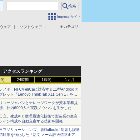
Impress サイト
全カテゴリ
ウェア
ソフトウェア
攻撃対策
マルウェア対策
アクセスランキング
時間
24時間
1週間
1カ月
レノボ、NFC/FeliCaに対応する11型Androidタ
ブレット「Lenovo ThinkTab X11 Gen 1」を発
売
リコージャパンとナレッジワークが資本業務提
携、社内6000人の実践ノウハウを生かした「AI
商談記録 for RICOH」を展開へ
日立、生成AIと数理最適化技術で製造業の生産
ライン構成を自動立案する技術を開発
日立ソリューションズ、新Outlookに対応し誤送
信対策を強化した「活文 メール誤送信防止アド
インサービス」を提供