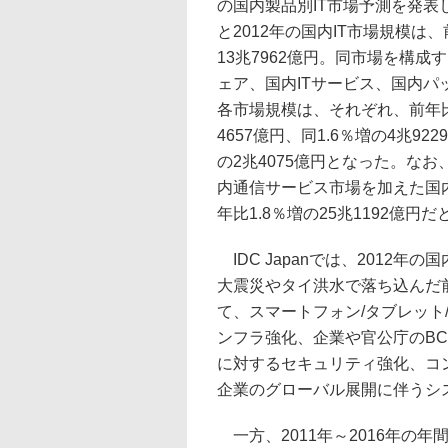
の国内製品別IT市場予測を発表
と2012年の国内IT市場規模は、
13兆7962億円。同市場を構成
ェア、国内ITサービス、国内パ
各市場規模は、それぞれ、前年比
4657億円、同1.6％増の4兆922
の2兆4075億円となった。なお
内通信サービス市場を加えた国内
年比1.8％増の25兆1192億円
IDC Japanでは、2012
大震災やタイ洪水で落ち込んだ
て、スマートフォン/タブレット/
ンフラ強化、企業や官公庁のBC
に対するセキュリティ強化、コ
企業のグローバル展開に伴うシ
一方、2011年～2016年の年