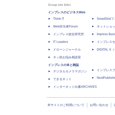
Group site links
インプレスのビジネスWeb
Think IT
SmartGri
Web担当者Forum
ネットショ
インプレス総合研究所
Impress Busi
IT Leaders
インプレス
ドローンジャーナル
DIGITAL
ネッ担お悩み相談室
インプレスの本と雑誌
インプレス
デジタルカメラマガジン
NextPublish
できるネット
インターネット白書ARCHIVES
本サイトのご利用について
お問い合わせ