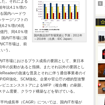
した。それによる
前年比4.1％増の
する国内ハードウ
ッケージソフトの
6.2％増の6兆
9億円、同4.0％増
国内製品別IT市場実績と予測：2011年
、国内IT市場に国
～2016年（出典：IDC Japan）
ICT市場は、前
だという。
年の国内IT市場におけるプラス成長の要因として、東日本
前年の反動があると指摘。またそれ以外の要因とし
eReaderの急速な普及とそれに伴う通信事業者のイ
P/DR強化、SCM強化、企業や官公庁の標的型攻撃
ンビニエンスストアによるMFP（複合機）の刷新、
ステム需要、クラウド構築などを挙げている。
間平均成長率（CAGR）については、国内IT市場が