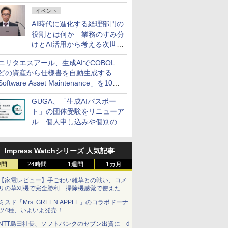
ダッシュボード画面を搭載
イベント
AI時代に進化する経理部門の
役割とは何か 業務のすみ分
けとAI活用から考える次世代
ファイナンス戦略
ニリタエスアール、生成AIでCOBOL
どの資産から仕様書を自動生成する
oftware Asset Maintenance」を10月
発売
GUGA、「生成AIパスポー
ト」の団体受験をリニューア
ル 個人申し込みや個別の支
払いなどに対応
Impress Watchシリーズ 人気記事
時間
24時間
1週間
1カ月
【家電レビュー】手ごわい雑草との戦い、コメ
リの草刈機で完全勝利 掃除機感覚で使えた
ミスド「Mrs. GREEN APPLE」のコラボドーナ
ツ4種、いよいよ発売！
NTT島田社長、ソフトバンクのセブン出資に「d