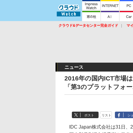
クラウド&データセンター完全ガイド
マ
サービス
セキュリティ
ネットワーク
スイッチ
ルータ
導入事例
イベ
ニュース
2016年の国内ICT市場
「第3のプラットフォーム
ポスト
リスト
シ
IDC Japan株式会社は31日、2