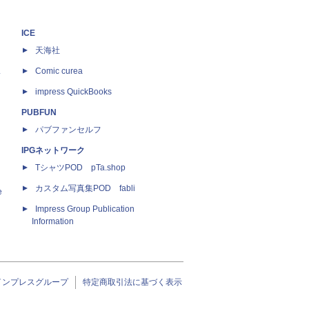
ICE
天海社
ス
Comic curea
impress QuickBooks
PUBFUN
パブファンセルフ
IPGネットワーク
TシャツPOD pTa.shop
カスタム写真集POD fabli
e
Impress Group Publication
Information
インプレスグループ
特定商取引法に基づく表示