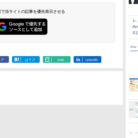
 検索で当サイトの記事を優先表示させる
レ
An
X
ェア
はてブ
note
LinkedIn