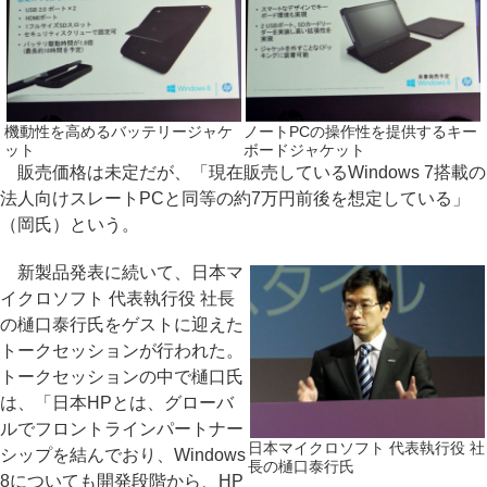
機動性を高めるバッテリージャケ
ノートPCの操作性を提供するキー
ット
ボードジャケット
販売価格は未定だが、「現在販売しているWindows 7搭載の
法人向けスレートPCと同等の約7万円前後を想定している」
（岡氏）という。
新製品発表に続いて、日本マ
イクロソフト 代表執行役 社長
の樋口泰行氏をゲストに迎えた
トークセッションが行われた。
トークセッションの中で樋口氏
は、「日本HPとは、グローバ
ルでフロントラインパートナー
日本マイクロソフト 代表執行役 社
シップを結んでおり、Windows
長の樋口泰行氏
8についても開発段階から、HP