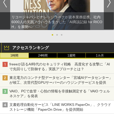
リコージャパンとナレッジワークが資本業務提携、社内
6000人の実践ノウハウを生かした「AI商談記録 for RICO
H」を展開へ
●
●
●
アクセスランキング
1時間
24時間
1週間
1カ月
freeeが語るAI時代のセキュリティ戦略 高度化する攻撃に「AI
で先回りして防御する」実践アプローチとは？
東北電力のコンテナ型データセンター「宮城AIデータセンター」
が竣工、次世代型GPUサーバーのハウジングサービスを提供
VAIO、PCで血管・心拍の情報を非接触測定する「VAIO ウェル
ネスケア」を発表
文書処理自動化サービス「LINE WORKS PaperOn」、クラウド
ストレージ機能「PaperOn Drive」を提供開始