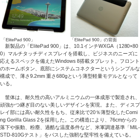
「ElitePad 900」
「ElitePad 900」の背面
新製品の「ElitePad 900」は、10.1インチWXGA（1280×80
0）マルチタッチディスプレイを搭載し、ビジネスのニーズに
応えるスペックを備えたWindows 8搭載タブレット。フロント
のホームボタン、底部にシステムコネクターというシンプルな
構成で、薄さ9.2mm 重さ680gという薄型軽量モデルとなって
いる。
筐体は、耐久性の高いアルミニウムの一体成形で製造され、
頑強かつ継ぎ目のない美しいデザインを実現。また、ディスプ
レイ部には高い耐久性をもち、従来比で20％薄型化したCorni
ng Gorilla Glass 2を採用した。この構造により、76cmからの
落下や振動、粉塵、過酷な温度条件など、米軍調達基準「MIL-
STD-810Gテスト」をパスした強靭な堅牢性を備えている。