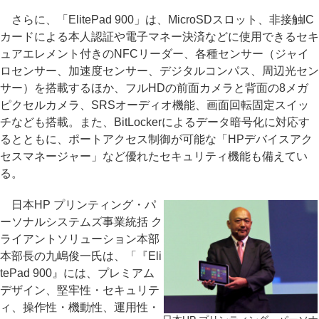
さらに、「ElitePad 900」は、MicroSDスロット、非接触IC
カードによる本人認証や電子マネー決済などに使用できるセキ
ュアエレメント付きのNFCリーダー、各種センサー（ジャイ
ロセンサー、加速度センサー、デジタルコンパス、周辺光セン
サー）を搭載するほか、フルHDの前面カメラと背面の8メガ
ピクセルカメラ、SRSオーディオ機能、画面回転固定スイッ
チなども搭載。また、BitLockerによるデータ暗号化に対応す
るとともに、ポートアクセス制御が可能な「HPデバイスアク
セスマネージャー」など優れたセキュリティ機能も備えてい
る。
日本HP プリンティング・パ
ーソナルシステムズ事業統括 ク
ライアントソリューション本部
本部長の九嶋俊一氏は、「『Eli
tePad 900』には、プレミアム
デザイン、堅牢性・セキュリテ
ィ、操作性・機動性、運用性・