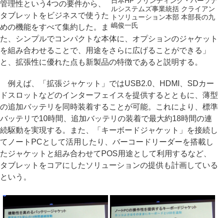
日本HP プリンティング・パーソナ
管理性という4つの要件から、
ルシステムズ事業統括 クライアン
タブレットをビジネスで使うた
トソリューション本部 本部長の九
嶋俊一氏
めの機能をすべて集約した。ま
た、シンプルでコンパクトな本体に、オプションのジャケット
を組み合わせることで、用途をさらに広げることができる」
と、拡張性に優れた点も新製品の特徴であると説明する。
例えば、「拡張ジャケット」ではUSB2.0、HDMI、SDカー
ドスロットなどのインターフェイスを提供するとともに、薄型
の追加バッテリを同時装着することが可能。これにより、標準
バッテリで10時間、追加バッテリの装着で最大約18時間の連
続駆動を実現する。また、「キーボードジャケット」を接続し
てノートPCとして活用したり、バーコードリーダーを搭載し
たジャケットと組み合わせてPOS用途として利用するなど、
タブレットをコアにしたソリューションの提供も計画している
という。