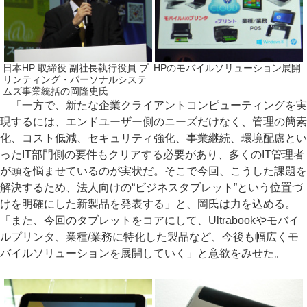
日本HP 取締役 副社長執行役員 プ
HPのモバイルソリューション展開
リンティング・パーソナルシステ
ムズ事業統括の岡隆史氏
「一方で、新たな企業クライアントコンピューティングを実
現するには、エンドユーザー側のニーズだけなく、管理の簡素
化、コスト低減、セキュリティ強化、事業継続、環境配慮とい
ったIT部門側の要件もクリアする必要があり、多くのIT管理者
が頭を悩ませているのが実状だ。そこで今回、こうした課題を
解決するため、法人向けの“ビジネスタブレット”という位置づ
けを明確にした新製品を発表する」と、岡氏は力を込める。
「また、今回のタブレットをコアにして、Ultrabookやモバイ
ルプリンタ、業種/業務に特化した製品など、今後も幅広くモ
バイルソリューションを展開していく」と意欲をみせた。