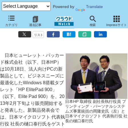
Powered by
Translate
日本HP、ビジネス向けに最適化したWindows 8タブレットを発表
カテゴリ
過去記事
検索
Impressサイト
コンパクトな本体に耐久性、セキュリティ、拡張性を装備
リスト
日本ヒューレット・パッカー
ド株式会社（以下、日本HP）
は10月18日、法人向けPCの新
製品として、ビジネスニーズに
最適化したWindows 8搭載タブ
レット「HP ElitePad 900」
（以下、Elite Pad 900）を、20
日本HP 取締役 副社長執行役員 プ
13年2月下旬より販売開始する
リンティング・パーソナルシステ
と発表した。新製品発表会で
ムズ事業統括の岡隆史氏（左）と
日本マイクロソフト 代表執行役 社
は、日本マイクロソフト 代表執
長の樋口泰行氏
行役 社長の樋口泰行氏をゲスト