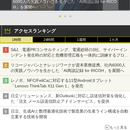
6000人の実践ノウハウを生かした「AI商談記録 for RICO
H」を展開へ
●
●
●
アクセスランキング
1時間
24時間
1週間
1カ月
S&J、電通PRコンサルティング、電通総研の3社、サイバーイン
シデント発生時の対応と危機管理広報を一体的に訓練するプログ
ラムを提供
リコージャパンとナレッジワークが資本業務提携、社内6000人
の実践ノウハウを生かした「AI商談記録 for RICOH」を展開へ
レノボ、NFC/FeliCaに対応する11型Androidタブレット
「Lenovo ThinkTab X11 Gen 1」を発売
日立ソリューションズ、新Outlookに対応し誤送信対策を強化し
た「活文 メール誤送信防止アドインサービス」を提供
日立、生成AIと数理最適化技術で製造業の生産ライン構成を自動
立案する技術を開発
もっと見る