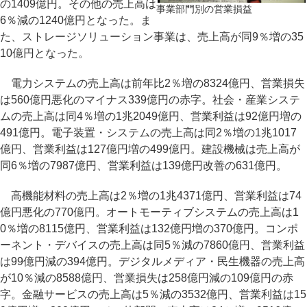
の1409億円。その他の売上高は
事業部門別の営業損益
6％減の1240億円となった。ま
た、ストレージソリューション事業は、売上高が同9％増の35
10億円となった。
電力システムの売上高は前年比2％増の8324億円、営業損失
は560億円悪化のマイナス339億円の赤字。社会・産業システ
ムの売上高は同4％増の1兆2049億円、営業利益は92億円増の
491億円。電子装置・システムの売上高は同2％増の1兆1017
億円、営業利益は127億円増の499億円。建設機械は売上高が
同6％増の7987億円、営業利益は139億円改善の631億円。
高機能材料の売上高は2％増の1兆4371億円、営業利益は74
億円悪化の770億円。オートモーティブシステムの売上高は1
0％増の8115億円、営業利益は132億円増の370億円。コンポ
ーネント・デバイスの売上高は同5％減の7860億円、営業利益
は99億円減の394億円。デジタルメディア・民生機器の売上高
が10％減の8588億円、営業損失は258億円減の109億円の赤
字。金融サービスの売上高は5％減の3532億円、営業利益は15