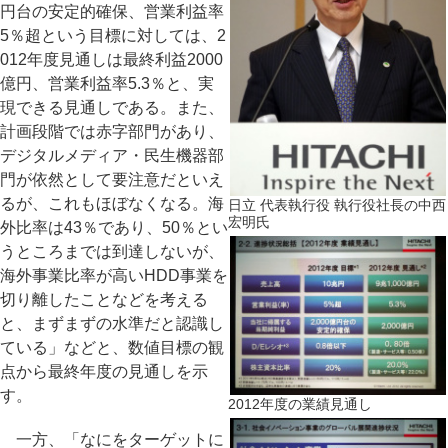
円台の安定的確保、営業利益率
5％超という目標に対しては、2
012年度見通しは最終利益2000
億円、営業利益率5.3％と、実
現できる見通しである。また、
計画段階では赤字部門があり、
デジタルメディア・民生機器部
門が依然として要注意だといえ
るが、これもほぼなくなる。海
日立 代表執行役 執行役社長の中西
宏明氏
外比率は43％であり、50％とい
うところまでは到達しないが、
海外事業比率が高いHDD事業を
切り離したことなどを考える
と、まずまずの水準だと認識し
ている」などと、数値目標の観
点から最終年度の見通しを示
す。
2012年度の業績見通し
一方、「なにをターゲットに