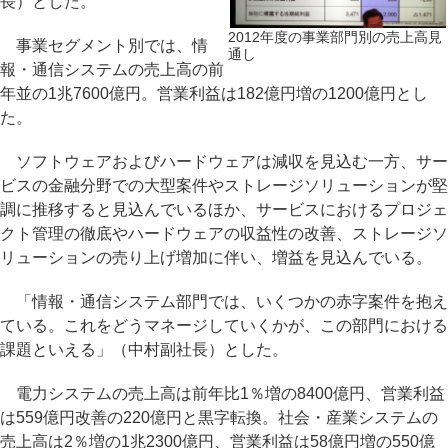
長）とした。
2012年度の事業部門別の売上高見
事業セグメント別では、情
通し
報・通信システムの売上高の前
年並の1兆7600億円。営業利益は182億円増の1200億円とし
た。
ソフトウェアおよびハードウェアは減収を見込む一方、サー
ビスの金融分野での大型案件やストレージソリューションが堅
調に推移すると見込んでいるほか、サービスにおけるプロジェ
クト管理の徹底やハードウェアの収益性の改善、ストレージソ
リューションの売り上げ増加に伴い、増益を見込んでいる。
「情報・通信システム部門では、いくつかの赤字案件を抱え
ている。これをどうマネージしていくかが、この部門における
課題といえる」（中村副社長）とした。
電力システムの売上高は前年比1％増の8400億円、営業利益
は559億円改善の220億円と黒字転換。社会・産業システムの
売上高は2％増の1兆2300億円、営業利益は58億円増の550億