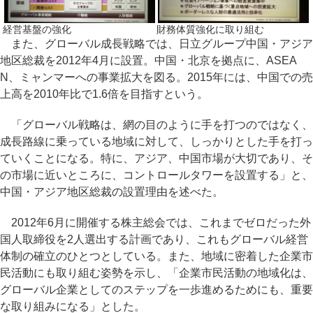
経営基盤の強化
財務体質強化に取り組む
また、グローバル成長戦略では、日立グループ中国・アジア
地区総裁を2012年4月に設置。中国・北京を拠点に、ASEA
N、ミャンマーへの事業拡大を図る。2015年には、中国での売
上高を2010年比で1.6倍を目指すという。
「グローバル戦略は、網の目のように手を打つのではなく、
成長路線に乗っている地域に対して、しっかりとした手を打っ
ていくことになる。特に、アジア、中国市場が大切であり、そ
の市場に近いところに、コントロールタワーを設置する」と、
中国・アジア地区総裁の設置理由を述べた。
2012年6月に開催する株主総会では、これまでゼロだった外
国人取締役を2人選出する計画であり、これもグローバル経営
体制の確立のひとつとしている。また、地域に密着した企業市
民活動にも取り組む姿勢を示し、「企業市民活動の地域化は、
グローバル企業としてのステップを一歩進めるためにも、重要
な取り組みになる」とした。