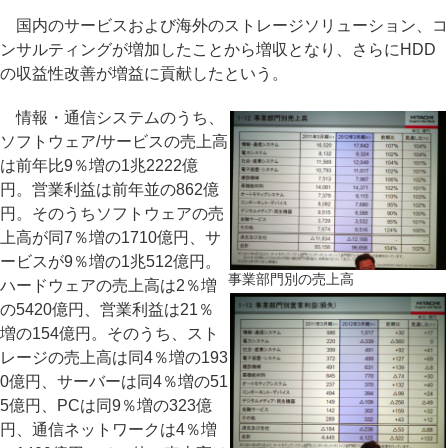
国内のサービスおよび海外のストレージソリューション、コ
ンサルティングが増加したことから増収となり、さらにHDD
の収益性改善が増益に貢献したという。
情報・通信システムのうち、
ソフトウェア/サービスの売上高
は前年比9％増の1兆2222億
円。営業利益は前年並の862億
円。そのうちソフトウェアの売
上高が同7％増の1710億円、サ
ービスが9％増の1兆512億円。
事業部門別の売上高
ハードウェアの売上高は2％増
の5420億円、営業利益は21％
増の154億円。そのうち、スト
レージの売上高は同4％増の193
0億円、サーバーは同4％増の51
5億円、PCは同9％増の323億
円、通信ネットワークは4％増