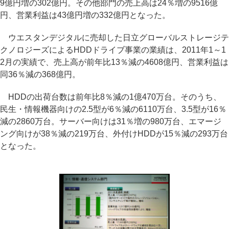
9億円増の302億円。その他部門の売上高は24％増の9516億
円、営業利益は43億円増の332億円となった。
ウエスタンデジタルに売却した日立グローバルストレージテ
クノロジーズによるHDDドライブ事業の業績は、2011年1～1
2月の実績で、売上高が前年比13％減の4608億円、営業利益は
同36％減の368億円。
HDDの出荷台数は前年比8％減の1億470万台。そのうち、
民生・情報機器向けの2.5型が6％減の6110万台、3.5型が16％
減の2860万台。サーバー向けは31％増の980万台、エマージ
ング向けが38％減の219万台、外付けHDDが15％減の293万台
となった。