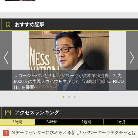
おすすめ記事
リコージャパンとナレッジワークが資本業務提携、社内
6000人の実践ノウハウを生かした「AI商談記録 for RICO
H」を展開へ
●
●
●
アクセスランキング
1時間
24時間
1週間
1カ月
AIデータセンターに求められる新しいパワーアーキテクチャとは