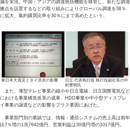
減を実現。中国・アジアの調達統括機能を移管し、新たな調達
拠点を設置するなどの取り組みによりグローバル調達を38％
に拡大、集約購買比率を30％にまで高めたという。
東日本大震災とタイ洪水の影響
日立 代表執行役 執行役副社長の中
村豊明氏
また、薄型テレビ事業の縮小や日立電線、日立国際電気など
における事業構造改革の成果、HDD事業や中小型ディスプレ
イ事業の譲渡などの影響をプラス要因にあげた。
事業部門別の業績では、情報・通信システムの売上高は前年
比7％増の1兆7642億円、営業利益は30億円増の1017億円。