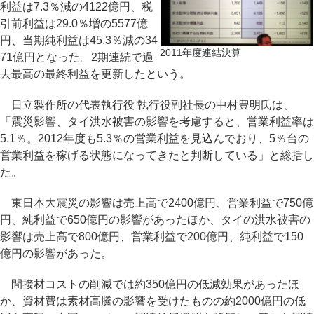
利益は7.3％減の4122億円、税
引前利益は29.0％増の5577億
円、当期純利益は45.3％減の34
2011年度連結決算
71億円となった。2期連続で過
去最高の最終利益を更新したという。
日立製作所の代表執行役 執行役副社長の中村豊明氏は、
「震災影響、タイ洪水被害の影響を考慮すると、営業利益率は
5.1％。2012年度も5.3％の営業利益を見込んでおり、5％台の
営業利益を稼げる状態になってきたと判断している」と総括し
た。
東日本大震災の影響は売上高で2400億円、営業利益で750億
円、純利益で650億円の影響があったほか、タイの洪水被害の
影響は売上高で800億円、営業利益で200億円、純利益で150
億円の影響があった。
間接材コストの削減では約350億円の低減効果があったほ
か、資材費は素材高騰の影響を受けたものの約2000億円の低