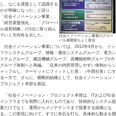
し、なにを課題として認識する
かが明確になった」と語り、
「社会イノベーション事業」、
「経営基盤強化」、「グローバ
ル成長戦略」の3点に取り組ん
でいく方向性を示した。
社会イノベーション事業のグロー
バル展開進ちょく状況
社会イノベーション事業については、2012年4月から、イン
フラシステムグループ、情報・通信システムグループ、電力シ
ステムグループ、建設機械グループ、高機能材料グループの5
グループ体制へと再編。「従来の内部管理しやすい体制からシ
ャッフルし、マーケットにフィットした形」（中西社長）にす
る一方で、さらに、横断的組織として、社会イノベーション・
プロジェクト本部を新設。
「社会イノベーション・プロジェクト本部は、ITおよび社会
インフラまでを視野に入れたものであり、技術的なシステム提
案だけでなく、運用からメンテナンスまで提案する組織とな
る。この実現に向けて、すでに布石を打ち、具体的な動きを開