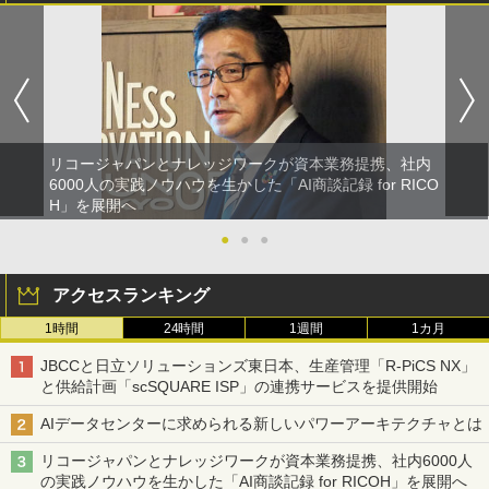
リコージャパンとナレッジワークが資本業務提携、社内
6000人の実践ノウハウを生かした「AI商談記録 for RICO
H」を展開へ
●
●
●
アクセスランキング
1時間
24時間
1週間
1カ月
JBCCと日立ソリューションズ東日本、生産管理「R-PiCS NX」
と供給計画「scSQUARE ISP」の連携サービスを提供開始
AIデータセンターに求められる新しいパワーアーキテクチャとは
リコージャパンとナレッジワークが資本業務提携、社内6000人
の実践ノウハウを生かした「AI商談記録 for RICOH」を展開へ