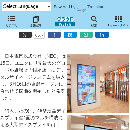
Powered by
Translate
ユニクロのグローバル旗艦店「銀座店」でNECのデジタルサイネージ
カテゴリ
過去記事
検索
Impressサイト
稼働
リスト
日本電気株式会社（NEC）は
15日、ユニクロ世界最大のグロ
ーバル旗艦店「銀座店」にデジ
タルサイネージシステムを納入
し、3月16日の店舗オープンに
合わせて稼働を開始したと発表
した。
納入したのは、46型液晶ディ
スプレイ縦4面のマルチ構成に
よる大型ディスプレイをはじ