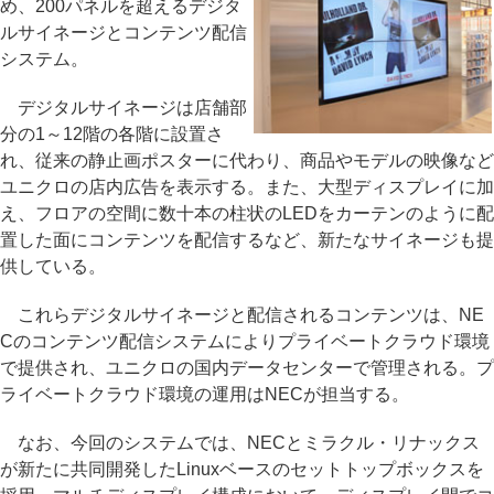
め、200パネルを超えるデジタ
ルサイネージとコンテンツ配信
システム。
デジタルサイネージは店舗部
分の1～12階の各階に設置さ
れ、従来の静止画ポスターに代わり、商品やモデルの映像など
ユニクロの店内広告を表示する。また、大型ディスプレイに加
え、フロアの空間に数十本の柱状のLEDをカーテンのように配
置した面にコンテンツを配信するなど、新たなサイネージも提
供している。
これらデジタルサイネージと配信されるコンテンツは、NE
Cのコンテンツ配信システムによりプライベートクラウド環境
で提供され、ユニクロの国内データセンターで管理される。プ
ライベートクラウド環境の運用はNECが担当する。
なお、今回のシステムでは、NECとミラクル・リナックス
が新たに共同開発したLinuxベースのセットトップボックスを