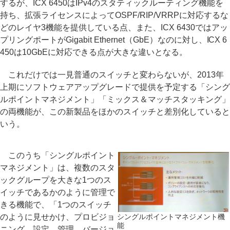
するが、ICX 6450はIPv4のスタティックルーティング機能を
持ち、拡張ライセンスによってOSPF/RIP/VRRPに対応するな
どのレイヤ3機能を提供している点、また、ICX 6430ではアッ
プリングポートがGigabit Ethernet（GbE）なのに対し、ICX 6
450は10GbEに対応できる点が大きな違いとなる。
これだけでは一見普通のスイッチと変わらないが、2013年
上期にソフトウェアアップグレードで提供を予定する「シング
ルポイントマネジメント」「ミックス＆マッチスタッキング」
の両機能が、この新製品をほかのスイッチと差別化していると
いう。
このうち「シングルポイント
マネジメント」は、複数のスタ
ックグループを大きな1つのス
イッチであるかのように管理で
きる機能で、「1つのスイッチ
のように見せかけ、プロビジョ
シングルポイントマネジメント機
能
ニング、設定、管理、バージョ