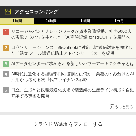
アクセスランキング
1時間
24時間
1週間
1カ月
リコージャパンとナレッジワークが資本業務提携、社内6000人
の実践ノウハウを生かした「AI商談記録 for RICOH」を展開へ
日立ソリューションズ、新Outlookに対応し誤送信対策を強化し
た「活文 メール誤送信防止アドインサービス」を提供
AIデータセンターに求められる新しいパワーアーキテクチャとは
AI時代に進化する経理部門の役割とは何か 業務のすみ分けとAI
活用から考える次世代ファイナンス戦略
日立、生成AIと数理最適化技術で製造業の生産ライン構成を自動
立案する技術を開発
もっと見る
クラウド Watch をフォローする