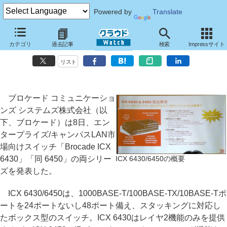
Powered by
Translate
ブロケード、企業向けスイッチ「ICX 6430/6450」～スタックをまたが
カテゴリ
過去記事
検索
Impressサイト
った統合管理機能などを提供へ
リスト
ブロケード コミュニケーショ
ンズ システムズ株式会社（以
下、ブロケード）は8日、エン
タープライズ/キャンパスLAN市
場向けスイッチ「Brocade ICX
6430」「同 6450」の両シリー
ICX 6430/6450の概要
ズを発表した。
ICX 6430/6450は、1000BASE-T/100BASE-TX/10BASE-Tポ
ートを24ポートないし48ポート備え、スタッキングに対応し
たボックス型のスイッチ。ICX 6430はレイヤ2機能のみを提供