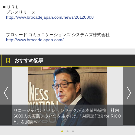
■
ＵＲＬ
プレスリリース
http://www.brocadejapan.com/news/20120308
ブロケード コミュニケーションズ システムズ株式会社
http://www.brocadejapan.com/
おすすめ記事
リコージャパンとナレッジワークが資本業務提携、社内
6000人の実践ノウハウを生かした「AI商談記録 for RICO
H」を展開へ
●
●
●