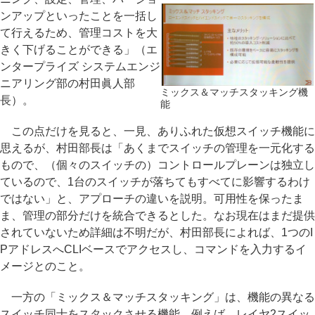
ンアップといったことを一括し
て行えるため、管理コストを大
きく下げることができる」（エ
ンタープライズ システムエンジ
ニアリング部の村田眞人部
ミックス＆マッチスタッキング機
長）。
能
この点だけを見ると、一見、ありふれた仮想スイッチ機能に
思えるが、村田部長は「あくまでスイッチの管理を一元化する
もので、（個々のスイッチの）コントロールプレーンは独立し
ているので、1台のスイッチが落ちてもすべてに影響するわけ
ではない」と、アプローチの違いを説明。可用性を保ったま
ま、管理の部分だけを統合できるとした。なお現在はまだ提供
されていないため詳細は不明だが、村田部長によれば、1つのI
PアドレスへCLIベースでアクセスし、コマンドを入力するイ
メージとのこと。
一方の「ミックス＆マッチスタッキング」は、機能の異なる
スイッチ同士をスタックさせる機能。例えば、レイヤ2スイッ