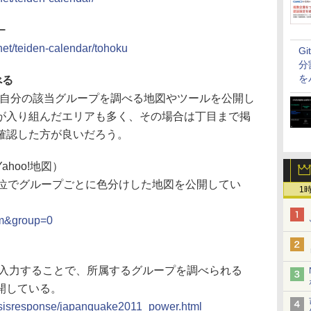
ー
.net/teiden-calendar/tohoku
G
分
を
べる
ぞれ、自分の該当グループを調べる地図やツールを公開し
が入り組んだエリアも多く、その場合は丁目まで掲
確認した方が良いだろう。
hoo!地図）
単位でグループごとに色分けした地図を公開してい
1
hm&group=0
を入力することで、所属するグループを調べられる
開している。
/crisisresponse/japanquake2011_power.html