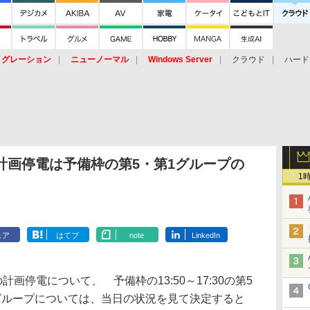
イグレーション
ニューノーマル
Windows Server
クラウド
ハード
トピック
ストレージ（HW）
オープンソース
SaaS
標的型
ント
計画停電は予備枠の第5・第1グループの
1
ェア
はてブ
note
LinkedIn
画停電について、 予備枠の13:50～17:30の第5
の第1グループについては、当日の状況を見て決定すると