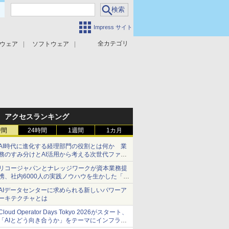
Impress サイト
全カテゴリ
ウェア
ソフトウェア
攻撃対策
マルウェア対策
アクセスランキング
時間
24時間
1週間
1カ月
AI時代に進化する経理部門の役割とは何か 業
務のすみ分けとAI活用から考える次世代ファイ
ナンス戦略
リコージャパンとナレッジワークが資本業務提
携、社内6000人の実践ノウハウを生かした「AI
商談記録 for RICOH」を展開へ
AIデータセンターに求められる新しいパワーア
ーキテクチャとは
Cloud Operator Days Tokyo 2026がスタート、
「AIとどう向き合うか」をテーマにインフラ運
用の知見を集約