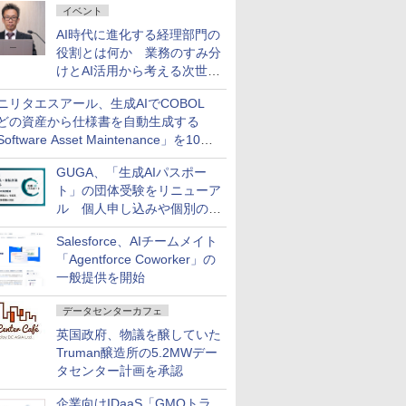
イベント
AI時代に進化する経理部門の
役割とは何か 業務のすみ分
けとAI活用から考える次世代
ファイナンス戦略
ニリタエスアール、生成AIでCOBOL
どの資産から仕様書を自動生成する
oftware Asset Maintenance」を10月
発売
GUGA、「生成AIパスポー
ト」の団体受験をリニューア
ル 個人申し込みや個別の支
払いなどに対応
Salesforce、AIチームメイト
「Agentforce Coworker」の
一般提供を開始
データセンターカフェ
英国政府、物議を醸していた
Truman醸造所の5.2MWデー
タセンター計画を承認
企業向けIDaaS「GMOトラ