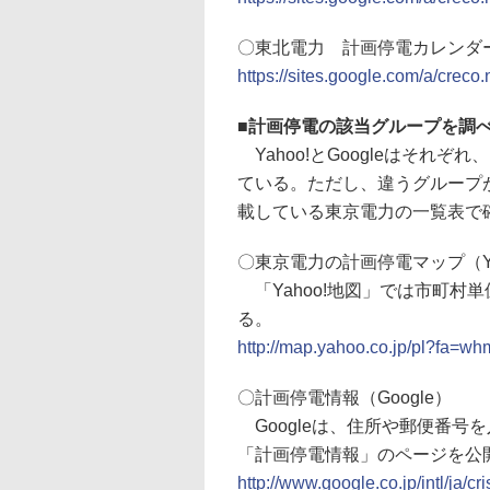
〇東北電力 計画停電カレンダ
https://sites.google.com/a/creco
■
計画停電の該当グループを調
Yahoo!とGoogleはそれ
ている。ただし、違うグループ
載している東京電力の一覧表で
〇東京電力の計画停電マップ（Ya
「Yahoo!地図」では市町村
る。
http://map.yahoo.co.jp/pl?fa=w
〇計画停電情報（Google）
Googleは、住所や郵便番号
「計画停電情報」のページを公
http://www.google.co.jp/intl/ja