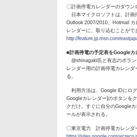
〇計画停電カレンダーのダウン
日本マイクロソフトは、計画停
Outlook 2007/2010、Hotmai
レンダーに、取り込むことがで
http://feature.jp.msn.com/eastj
■
計画停電の予定表をGoogle
@shinagaki氏と有志のボ
レンダー用の計画停電カレンダ
る。
利用方法は、Google IDに
Googleカレンダー]のボタ
クだけ。すぐに自分のGoogl
ールが表示される。
〇東京電力 計画停電カレンダ
https://sites.google.com/a/creco.