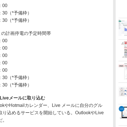
00
30（*予備枠）
30（*予備枠）
との計画停電の予定時間帯
00
00
00
00
00
30（*予備枠）
30（*予備枠）
やLiveメールに取り込む
kやHotmailカレンダー、Live メールに自分のグル
込めるサービスを開始している。OutlookやLive
だ。