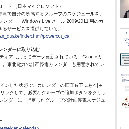
ロード （日本マイクロソフト）
電で自分の所属するグループのスケジュールを、
l カレンダー、Windows Live メール 2009/2011 用のカ
きるサービスを提供している。
ユ
apan_quake/index.htm#powercut_cal
な
「S
カレンダーに取り込む
に
ランティアによってデータ更新されている、Googleカ
ー。東北電力の計画停電カレンダーも用意されてい
ログインした状態で、カレンダーの画面右下にある[＋
ンをクリックして、必要なグループの追加ボタンをクリッ
eカレンダーに、指定したグループの計画停電スケジュ
ー
net/teiden-calendar/