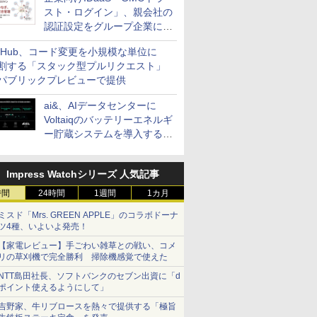
スト・ログイン」、親会社の
認証設定をグループ企業に展
開できる新機能を提供
itHub、コード変更を小規模な単位に
割する「スタック型プルリクエスト」
パブリックプレビューで提供
ai&、AIデータセンターに
Voltaiqのバッテリーエネルギ
ー貯蔵システムを導入する計
画を発表
Impress Watchシリーズ 人気記事
時間
24時間
1週間
1カ月
ミスド「Mrs. GREEN APPLE」のコラボドーナ
ツ4種、いよいよ発売！
【家電レビュー】手ごわい雑草との戦い、コメ
リの草刈機で完全勝利 掃除機感覚で使えた
NTT島田社長、ソフトバンクのセブン出資に「d
ポイント使えるようにして」
吉野家、牛リブロースを熱々で提供する「極旨