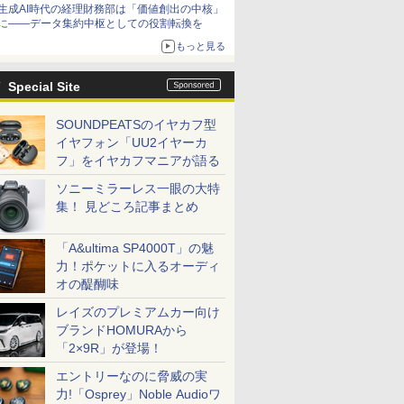
生成AI時代の経理財務部は「価値創出の中核」
に――データ集約中枢としての役割転換を
もっと見る
Special Site
SOUNDPEATSのイヤカフ型
イヤフォン「UU2イヤーカ
フ」をイヤカフマニアが語る
ソニーミラーレス一眼の大特
集！ 見どころ記事まとめ
「A&ultima SP4000T」の魅
力！ポケットに入るオーディ
オの醍醐味
レイズのプレミアムカー向け
ブランドHOMURAから
「2×9R」が登場！
エントリーなのに脅威の実
力!「Osprey」Noble Audioワ