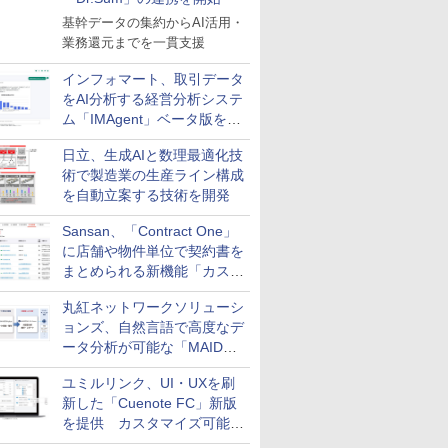
基幹データの集約からAI活用・
業務還元までを一貫支援
インフォマート、取引データ
をAI分析する経営分析システ
ム「IMAgent」ベータ版を提
供
日立、生成AIと数理最適化技
術で製造業の生産ライン構成
を自動立案する技術を開発
Sansan、「Contract One」
に店舗や物件単位で契約書を
まとめられる新機能「カスタ
ム契約ツリー」を追加
丸紅ネットワークソリューシ
ョンズ、自然言語で高度なデ
ータ分析が可能な「MAIDOA
AI ASSIST」を9月より提供
ユミルリンク、UI・UXを刷
新した「Cuenote FC」新版
を提供 カスタマイズ可能な
ダッシュボード画面を搭載