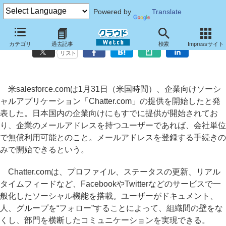
Powered by
Translate
salesforce.com、無償版「Chatter」の提供範囲を拡大
カテゴリ
過去記事
検索
Impressサイト
リスト
米salesforce.comは1月31日（米国時間）、企業向けソーシ
ャルアプリケーション「Chatter.com」の提供を開始したと発
表した。日本国内の企業向けにもすでに提供が開始されてお
り、企業のメールアドレスを持つユーザーであれば、会社単位
で無償利用可能とのこと。メールアドレスを登録する手続きの
みで開始できるという。
Chatter.comは、プロファイル、ステータスの更新、リアル
タイムフィードなど、FacebookやTwitterなどのサービスで一
般化したソーシャル機能を搭載。ユーザーがドキュメント、
人、グループを“フォロー”することによって、組織間の壁をな
くし、部門を横断したコミュニケーションを実現できる。