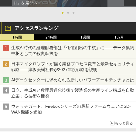
H」を展開へ
●
●
●
アクセスランキング
1時間
24時間
1週間
1カ月
生成AI時代の経理財務部は「価値創出の中核」に――データ集約
中枢としての役割転換を
日本マイクロソフトが描く業務プロセス変革と最新セキュリティ
戦略――津坂美樹社長が2027年度戦略を説明
AIデータセンターに求められる新しいパワーアーキテクチャとは
日立、生成AIと数理最適化技術で製造業の生産ライン構成を自動
立案する技術を開発
ウォッチガード、Fireboxシリーズの最新ファームウェアにSD-
WAN機能を追加
もっと見る