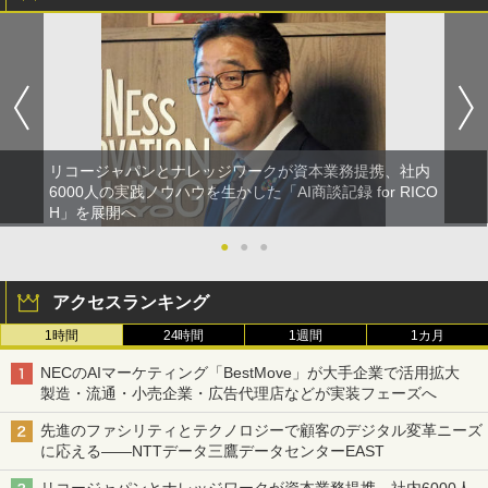
リコージャパンとナレッジワークが資本業務提携、社内
6000人の実践ノウハウを生かした「AI商談記録 for RICO
H」を展開へ
●
●
●
アクセスランキング
1時間
24時間
1週間
1カ月
NECのAIマーケティング「BestMove」が大手企業で活用拡大
製造・流通・小売企業・広告代理店などが実装フェーズへ
先進のファシリティとテクノロジーで顧客のデジタル変革ニーズ
に応える――NTTデータ三鷹データセンターEAST