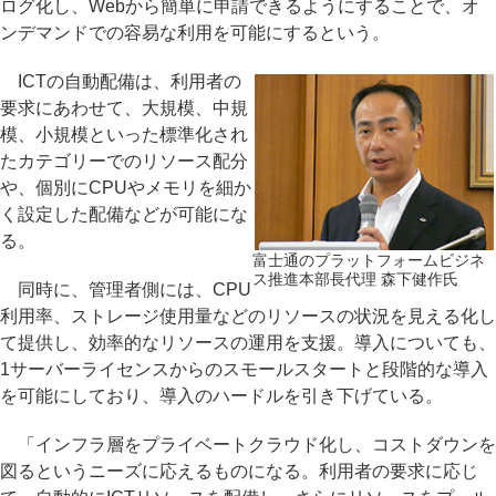
ログ化し、Webから簡単に申請できるようにすることで、オ
ンデマンドでの容易な利用を可能にするという。
ICTの自動配備は、利用者の
要求にあわせて、大規模、中規
模、小規模といった標準化され
たカテゴリーでのリソース配分
や、個別にCPUやメモリを細か
く設定した配備などが可能にな
る。
富士通のプラットフォームビジネ
ス推進本部長代理 森下健作氏
同時に、管理者側には、CPU
利用率、ストレージ使用量などのリソースの状況を見える化し
て提供し、効率的なリソースの運用を支援。導入についても、
1サーバーライセンスからのスモールスタートと段階的な導入
を可能にしており、導入のハードルを引き下げている。
「インフラ層をプライベートクラウド化し、コストダウンを
図るというニーズに応えるものになる。利用者の要求に応じ