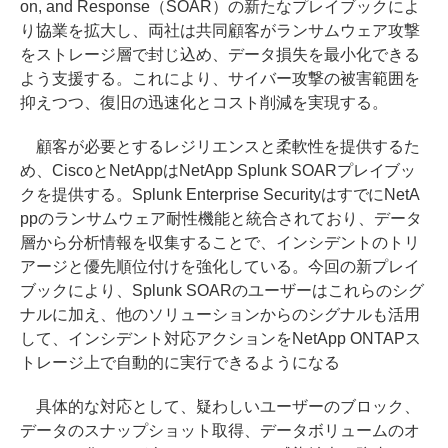
on, and Response（SOAR）の新たなプレイブックによ
り協業を拡大し、両社は共同顧客がランサムウェア攻撃
をストレージ層で封じ込め、データ損失を最小化できる
よう支援する。これにより、サイバー攻撃の被害範囲を
抑えつつ、復旧の迅速化とコスト削減を実現する。
顧客が必要とするレジリエンスと柔軟性を提供するた
め、CiscoとNetAppはNetApp Splunk SOARプレイブッ
クを提供する。Splunk Enterprise SecurityはすでにNetA
ppのランサムウェア耐性機能と統合されており、データ
層から分析情報を収集することで、インシデントのトリ
アージと優先順位付けを強化している。今回の新プレイ
ブックにより、Splunk SOARのユーザーはこれらのシグ
ナルに加え、他のソリューションからのシグナルも活用
して、インシデント対応アクションをNetApp ONTAPス
トレージ上で自動的に実行できるようになる
具体的な対応として、疑わしいユーザーのブロック、
データのスナップショット取得、データボリュームのオ