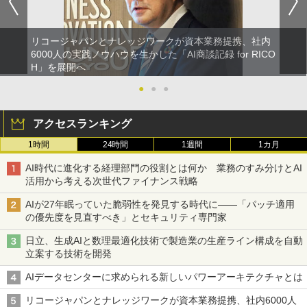
リコージャパンとナレッジワークが資本業務提携、社内
6000人の実践ノウハウを生かした「AI商談記録 for RICO
H」を展開へ
●
●
●
アクセスランキング
1時間
24時間
1週間
1カ月
AI時代に進化する経理部門の役割とは何か 業務のすみ分けとAI
活用から考える次世代ファイナンス戦略
AIが27年眠っていた脆弱性を発見する時代に――「パッチ適用
の優先度を見直すべき」とセキュリティ専門家
日立、生成AIと数理最適化技術で製造業の生産ライン構成を自動
立案する技術を開発
AIデータセンターに求められる新しいパワーアーキテクチャとは
リコージャパンとナレッジワークが資本業務提携、社内6000人