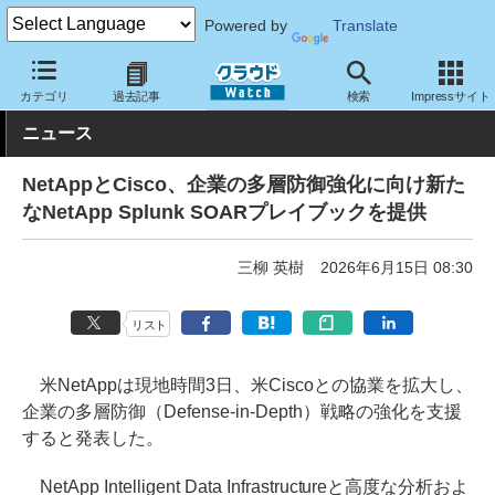
Powered by
Translate
クラウド Watch
セキュリティ
その他
カテゴリ
過去記事
検索
Impressサイト
ニュース
NetAppとCisco、企業の多層防御強化に向け新た
なNetApp Splunk SOARプレイブックを提供
三柳 英樹
2026年6月15日 08:30
リスト
米NetAppは現地時間3日、米Ciscoとの協業を拡大し、
企業の多層防御（Defense-in-Depth）戦略の強化を支援
すると発表した。
NetApp Intelligent Data Infrastructureと高度な分析およ