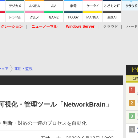
イグレーション
ニューノーマル
Windows Server
クラウド
ハード
トピック
ストレージ（HW）
オープンソース
SaaS
標的型
ント
ウェア
運用・監視
1
可視化・管理ツール「NetworkBrain」
・判断・対応の一連のプロセスを自動化