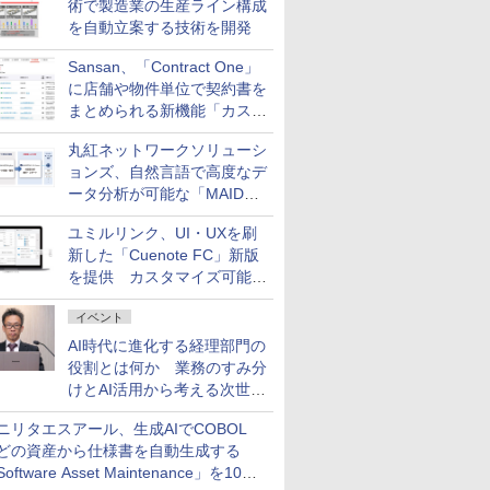
術で製造業の生産ライン構成
を自動立案する技術を開発
Sansan、「Contract One」
に店舗や物件単位で契約書を
まとめられる新機能「カスタ
ム契約ツリー」を追加
丸紅ネットワークソリューシ
ョンズ、自然言語で高度なデ
ータ分析が可能な「MAIDOA
AI ASSIST」を9月より提供
ユミルリンク、UI・UXを刷
新した「Cuenote FC」新版
を提供 カスタマイズ可能な
ダッシュボード画面を搭載
イベント
AI時代に進化する経理部門の
役割とは何か 業務のすみ分
けとAI活用から考える次世代
ファイナンス戦略
ニリタエスアール、生成AIでCOBOL
どの資産から仕様書を自動生成する
oftware Asset Maintenance」を10月