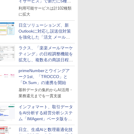
イサービス」で新たに5種類
のサービスと連携開始
利用可能サービスは計102種類
に拡大
日立ソリューションズ、新
Outlookに対応し誤送信対策
を強化した「活文 メール誤
送信防止アドインサービス」
ラクス、「楽楽メールマーケ
を提供
ティング」の日程調整機能を
拡充し、複数名の商談日程調
整を効率化
primeNumberとウイングア
ーク1st、「TROCCO」と
「Dr.Sum」の連携を開始
基幹データの集約からAI活用・
業務還元までを一貫支援
インフォマート、取引データ
をAI分析する経営分析システ
ム「IMAgent」ベータ版を提
供
日立、生成AIと数理最適化技