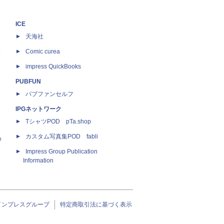
ICE
天海社
ス
Comic curea
impress QuickBooks
PUBFUN
パブファンセルフ
IPGネットワーク
TシャツPOD pTa.shop
カスタム写真集POD fabli
e
Impress Group Publication
Information
インプレスグループ
特定商取引法に基づく表示