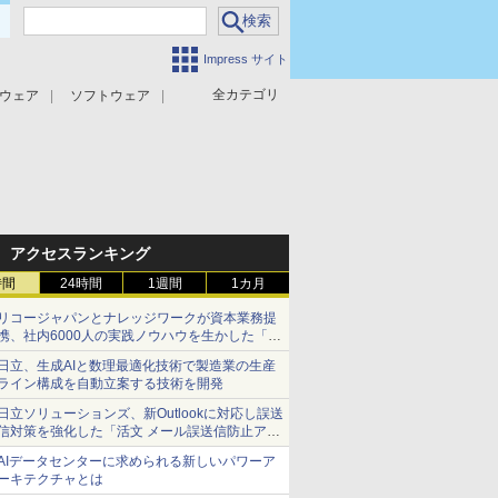
Impress サイト
全カテゴリ
ウェア
ソフトウェア
攻撃対策
マルウェア対策
アクセスランキング
時間
24時間
1週間
1カ月
リコージャパンとナレッジワークが資本業務提
携、社内6000人の実践ノウハウを生かした「AI
商談記録 for RICOH」を展開へ
日立、生成AIと数理最適化技術で製造業の生産
ライン構成を自動立案する技術を開発
日立ソリューションズ、新Outlookに対応し誤送
信対策を強化した「活文 メール誤送信防止アド
インサービス」を提供
AIデータセンターに求められる新しいパワーア
ーキテクチャとは