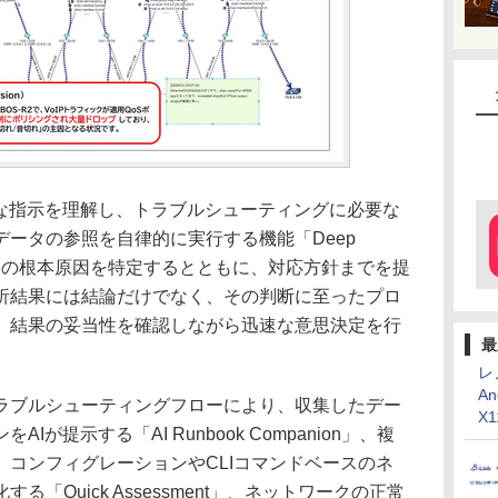
な指示を理解し、トラブルシューティングに必要な
ータの参照を自律的に実行する機能「Deep
。障害の根本原因を特定するとともに、対応方針までを提
析結果には結論だけでなく、その判断に至ったプロ
、結果の妥当性を確認しながら迅速な意思決定を行
最
レ
An
ブルシューティングフローにより、収集したデー
X
が提示する「AI Runbook Companion」、複
コンフィグレーションやCLIコマンドベースのネ
「Quick Assessment」、ネットワークの正常