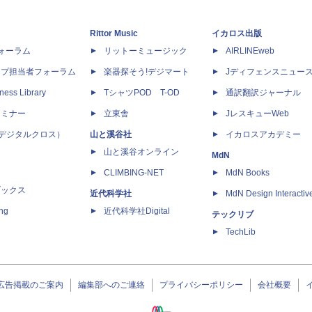
Rittor Music
イカロス出版
dフォーラム
リットーミュージック
AIRLINEweb
ップ担当者フォーラム
楽器探そう!デジマート
Jディフェンスニュー
ness Library
TシャツPOD T-OD
通訳翻訳ジャーナル
セミナー
立東舎
JレスキューWeb
 X（デジタルクロス）
山と溪谷社
イカロスアカデミー
山と溪谷オンライン
MdN
CLIMBING-NET
MdN Books
ブックス
近代科学社
MdN Design Interactiv
ing
近代科学社Digital
テックリブ
TechLib
広告掲載のご案内
編集部へのご連絡
プライバシーポリシー
会社概要