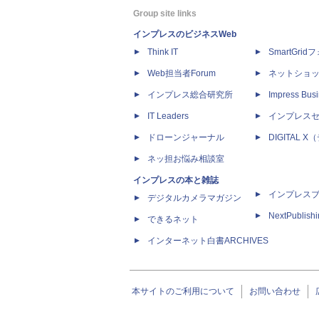
Group site links
インプレスのビジネスWeb
Think IT
SmartGri
Web担当者Forum
ネットショ
インプレス総合研究所
Impress Busi
IT Leaders
インプレス
ドローンジャーナル
DIGITAL
ネッ担お悩み相談室
インプレスの本と雑誌
インプレス
デジタルカメラマガジン
NextPublish
できるネット
インターネット白書ARCHIVES
本サイトのご利用について
お問い合わせ