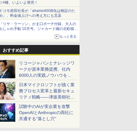
ツ4種、いよいよ発売！
ドコモ前田社長が「ahamo40GB化は検証のた
め」、料金値上げへの考え方にも言及
「リサ・ラーソン」がま口ポーチ付録、大人の
おしゃれ手帖 10月号。ジャカード織の北欧猫デ
ザイン
もっと見る
おすすめ記事
リコージャパンとナレッジワ
ークが資本業務提携、社内
6000人の実践ノウハウを生
かした「AI商談記録 for
日本マイクロソフトが描く業
RICOH」を展開へ
務プロセス変革と最新セキュ
リティ戦略――津坂美樹社長
が2027年度戦略を説明
試験中のAIが実企業を攻撃
OpenAIとAnthropicの両社に
共通する“落とし穴”