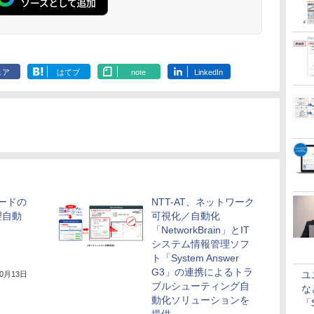
ェア
はてブ
note
LinkedIn
コードの
NTT-AT、ネットワーク
理自動
可視化／自動化
「NetworkBrain」とIT
システム情報管理ソフ
ト「System Answer
G3」の連携によるトラ
ユ
10月13日
ブルシューティング自
な
動化ソリューションを
「S