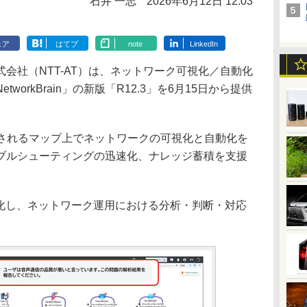
石井 一志
2026年6月12日 12:03
ェア
はてブ
note
LinkedIn
会社（NTT-AT）は、ネットワーク可視化／自動化
orkBrain」の新版「R12.3」を6月15日から提供
に生成されるマップ上でネットワークの可視化と自動化を
ブルシューティングの迅速化、ナレッジ蓄積を支援
化し、ネットワーク運用における分析・判断・対応
。