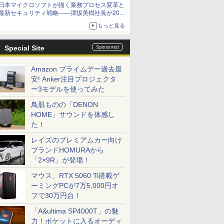
日本マイクロソフトが描く業務プロセス変革と
最新セキュリティ戦略――津坂美樹社長が2027
年度戦略を説明
もっと見る
Special Site
Amazon プライムデー過去最
安! Anker注目プロジェクタ
ー3モデルを使ってみた
鳥肌ものの「DENON
HOME」サウンドを体感し
た！
レイズのプレミアムカー向け
ブランドHOMURAから
「2×9R」が登場！
マウス、RTX 5060 Ti搭載ゲ
ーミングPCが7万5,000円オ
フで30万円台！
「A&ultima SP4000T」の魅
力！ポケットに入るオーディ