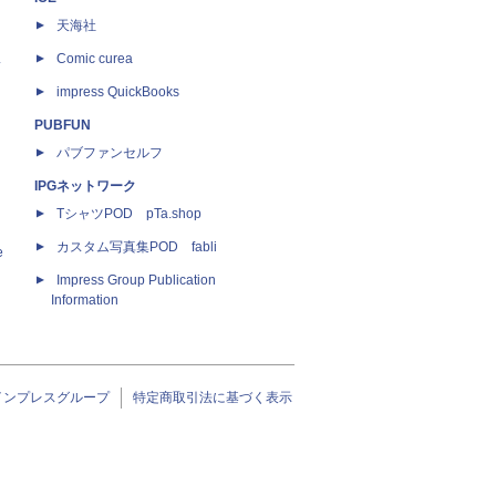
天海社
ス
Comic curea
impress QuickBooks
PUBFUN
パブファンセルフ
IPGネットワーク
TシャツPOD pTa.shop
カスタム写真集POD fabli
e
Impress Group Publication
Information
インプレスグループ
特定商取引法に基づく表示