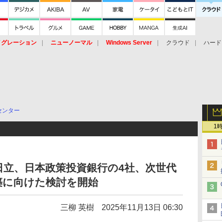
イグレーション
ニューノーマル
Windows Server
クラウド
ハード
トピック
ストレージ（HW）
オープンソース
SaaS
標的型
ント
センター
1
、日立、日本政策投資銀行の4社、次世代
築に向けた検討を開始
三柳 英樹
2025年11月13日 06:30