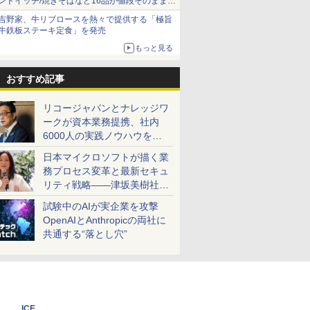
ンドイッチ/焼きそばなど16品が値段そのままで
ボリュームアップ
吉野家、牛リブロースを熱々で提供する「極旨
牛鉄板ステーキ定食」を発売
もっと見る
おすすめ記事
リコージャパンとナレッジワ
ークが資本業務提携、社内
6000人の実践ノウハウを生
かした「AI商談記録 for
日本マイクロソフトが描く業
RICOH」を展開へ
務プロセス変革と最新セキュ
リティ戦略――津坂美樹社長
が2027年度戦略を説明
試験中のAIが実企業を攻撃
OpenAIとAnthropicの両社に
共通する“落とし穴”
ICE