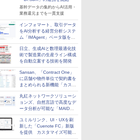
基幹データの集約からAI活用・
業務還元までを一貫支援
インフォマート、取引データ
をAI分析する経営分析システ
ム「IMAgent」ベータ版を提
供
日立、生成AIと数理最適化技
術で製造業の生産ライン構成
を自動立案する技術を開発
Sansan、「Contract One」
に店舗や物件単位で契約書を
まとめられる新機能「カスタ
ム契約ツリー」を追加
丸紅ネットワークソリューシ
ョンズ、自然言語で高度なデ
ータ分析が可能な「MAIDOA
AI ASSIST」を9月より提供
ユミルリンク、UI・UXを刷
新した「Cuenote FC」新版
を提供 カスタマイズ可能な
ダッシュボード画面を搭載