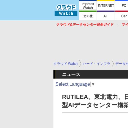
クラウド&データセンター完全ガイド
マ
サービス
セキュリティ
ネットワーク
スイッチ
ルータ
導入事例
イベ
クラウド Watch
ハード・インフラ
データ
ニュース
Select Language
▼
RUTILEA、東北電力
型AIデータセンター構