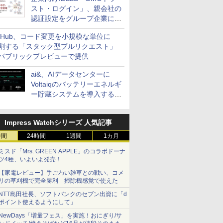
スト・ログイン」、親会社の
認証設定をグループ企業に展
開できる新機能を提供
itHub、コード変更を小規模な単位に
割する「スタック型プルリクエスト」
パブリックプレビューで提供
ai&、AIデータセンターに
Voltaiqのバッテリーエネルギ
ー貯蔵システムを導入する計
画を発表
Impress Watchシリーズ 人気記事
時間
24時間
1週間
1カ月
ミスド「Mrs. GREEN APPLE」のコラボドーナ
ツ4種、いよいよ発売！
【家電レビュー】手ごわい雑草との戦い、コメ
リの草刈機で完全勝利 掃除機感覚で使えた
NTT島田社長、ソフトバンクのセブン出資に「d
ポイント使えるようにして」
NewDays「増量フェス」を実施！おにぎり/サ