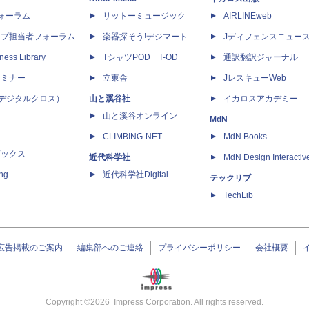
dフォーラム
リットーミュージック
AIRLINEweb
ップ担当者フォーラム
楽器探そう!デジマート
Jディフェンスニュー
ness Library
TシャツPOD T-OD
通訳翻訳ジャーナル
セミナー
立東舎
JレスキューWeb
 X（デジタルクロス）
山と溪谷社
イカロスアカデミー
山と溪谷オンライン
MdN
CLIMBING-NET
MdN Books
ブックス
近代科学社
MdN Design Interactiv
ing
近代科学社Digital
テックリブ
TechLib
広告掲載のご案内
編集部へのご連絡
プライバシーポリシー
会社概要
Copyright ©
2026
Impress Corporation. All rights reserved.