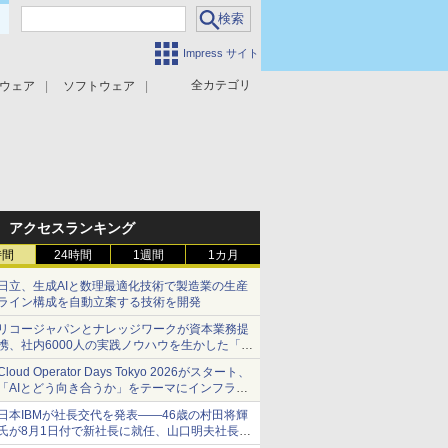
Impress サイト
全カテゴリ
ウェア
ソフトウェア
攻撃対策
マルウェア対策
アクセスランキング
時間
24時間
1週間
1カ月
日立、生成AIと数理最適化技術で製造業の生産
ライン構成を自動立案する技術を開発
リコージャパンとナレッジワークが資本業務提
携、社内6000人の実践ノウハウを生かした「AI
商談記録 for RICOH」を展開へ
Cloud Operator Days Tokyo 2026がスタート、
「AIとどう向き合うか」をテーマにインフラ運
用の知見を集約
日本IBMが社長交代を発表――46歳の村田将輝
氏が8月1日付で新社長に就任、山口明夫社長は
会長へ