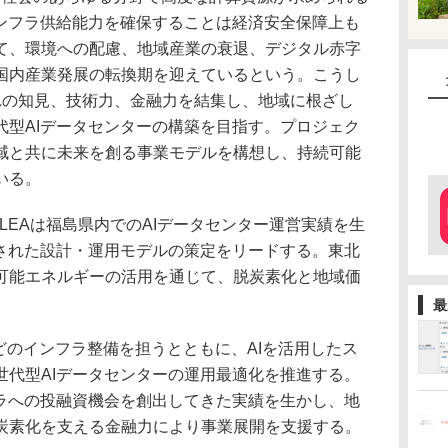
インフラ供給能力を確保することは経済安全保障上も
て、環境への配慮、地域産業の衰退、デジタル赤字
国内産業発展の転換期を迎えているという。こうし
れの知見、技術力、金融力を結集し、地域に根ざし
代型AIデータセンターの構築を目指す。プロジェク
域と共に未来を創る事業モデルを構想し、持続可能
いる。
LEAは福島県内でのAIデータセンター運営実績を生
化された設計・運用モデルの策定をリードする。東北
可能エネルギーの活用を通じて、脱炭素化と地域価
最
どのインフラ整備を担うとともに、AIを活用したス
世代型AIデータセンターの運用最適化を推進する。
フラへの投融資機会を創出してきた実績を生かし、地
炭素化を支える金融力により事業展開を支援する。