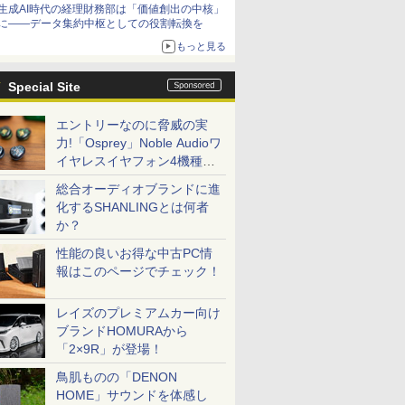
生成AI時代の経理財務部は「価値創出の中核」
に――データ集約中枢としての役割転換を
もっと見る
Special Site
エントリーなのに脅威の実
力!「Osprey」Noble Audioワ
イヤレスイヤフォン4機種を
一気に聴く
総合オーディオブランドに進
化するSHANLINGとは何者
か？
性能の良いお得な中古PC情
報はこのページでチェック！
レイズのプレミアムカー向け
ブランドHOMURAから
「2×9R」が登場！
鳥肌ものの「DENON
HOME」サウンドを体感し