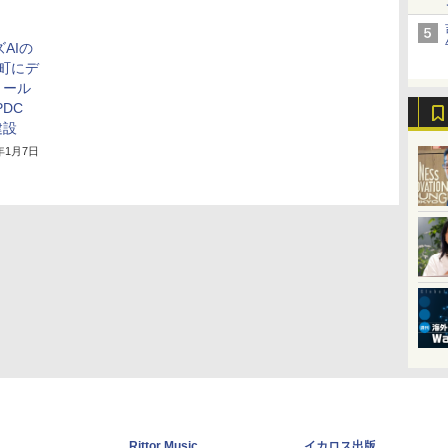
、
ズAIの
町にデ
ョール
PDC
建設
6年1月7日
Rittor Music
イカロス出版