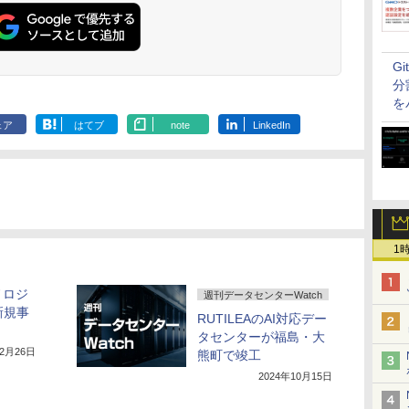
G
分
を
ェア
はてブ
note
LinkedIn
1
ノロジ
週刊データセンターWatch
新規事
RUTILEAのAI対応デー
タセンターが福島・大
12月26日
熊町で竣工
2024年10月15日