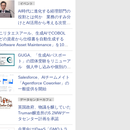
イベント
AI時代に進化する経理部門の
役割とは何か 業務のすみ分
けとAI活用から考える次世代
ファイナンス戦略
ニリタエスアール、生成AIでCOBOL
どの資産から仕様書を自動生成する
oftware Asset Maintenance」を10月
発売
GUGA、「生成AIパスポー
ト」の団体受験をリニューア
ル 個人申し込みや個別の支
払いなどに対応
Salesforce、AIチームメイト
「Agentforce Coworker」の
一般提供を開始
データセンターカフェ
英国政府、物議を醸していた
Truman醸造所の5.2MWデー
タセンター計画を承認
企業向けIDaaS「GMOトラ