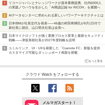
リコージャパンとナレッジワークが資本業務提携、社内6000人
の実践ノウハウを生かした「AI商談記録 for RICOH」を展開へ
AIデータセンターに求められる新しいパワーアーキテクチャとは
日本IBMが社長交代を発表――46歳の村田将輝氏が8月1日付で
新社長に就任、山口明夫社長は会長へ
日本マイクロソフトが描く業務プロセス変革と最新セキュリティ
戦略――津坂美樹社長が2027年度戦略を説明
ユミルリンク、UI・UXを刷新した「Cuenote FC」新版を提供
カスタマイズ可能なダッシュボード画面を搭載
もっと見る
クラウド Watch をフォローする
メルマガスタート！