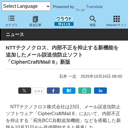
Powered by
Translate
クラウド Watch
セキュリティ
セキュリティソフト
カテゴリ
過去記事
検索
Impressサイト
ニュース
NTTテクノクロス、内部不正を抑止する新機能を
追加したメール誤送信防止ソフト
「CipherCraft/Mail 8」新版
石井 一志
2025年10月24日 08:00
リスト
NTTテクノクロス株式会社は23日、メール誤送信防止
ソフトウェア「CipherCraft/Mail 8」において、内部不正
を抑止する「宛先BCC自動追加機能」などを搭載した新
版を10月31日から提供開始すると発表した。