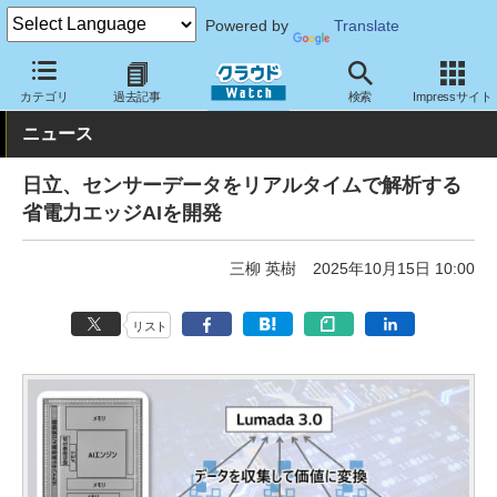
Powered by
Translate
クラウド Watch
サービス・ソフト
サービス
その他
カテゴリ
過去記事
検索
Impressサイト
ニュース
日立、センサーデータをリアルタイムで解析する
省電力エッジAIを開発
三柳 英樹
2025年10月15日 10:00
リスト