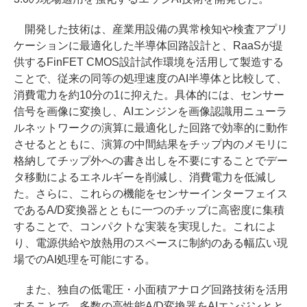
開発した技術は、産業用設備の異常検知や検査アプリ
ケーションに最適化した半導体回路設計と、RaaSが提
供するFinFET CMOS設計試作環境を活用して製造する
ことで、従来の同等の処理速度のAI半導体と比較して、
消費電力を約10分の1に抑えた。具体的には、センサー
信号を画像に変換し、AIエンジンを画像認識用ニューラ
ルネットワークの演算に最適化した回路で効率的に動作
させるとともに、演算の中間結果をチップ内のメモリに
格納してチップ外への書き出しを不要にすることでデー
タ移動によるエネルギーを削減し、消費電力を低減し
た。さらに、これらの機能をセンサーインターフェイス
であるA/D変換器とともに一つのチップに高密度に集積
することで、コンパクトな実装を実現した。これによ
り、電源供給や放熱用のスペースに制約のある幅広い現
場でのAI処理を可能にする。
また、独自の低電圧・小面積アナログ回路技術を活用
することで、多数の高性能A/D変換器をAIエンジンとと