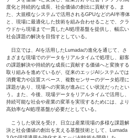
度化と持続的な成長、社会価値の創出に貢献する。ま
た、大規模なシステムで活用されるGPUなどのAI半導体
と、現場に最適化した技術を組み合わせることで、クラ
ウドから現場まで一貫したAI処理基盤を提供し、幅広い
社会課題の解決を目指すとしている。
日立では、AIを活用したLumadaの進化を通じて、さ
まざまな現場でのデータをリアルタイムで処理し、顧客
の課題解決や持続的な成長に貢献する価値へと変換する
取り組みを進めているが、従来のエッジAIシステムでは
消費電力や設置スペース、複数センサーのデータ処理に
課題があり、現場への実装が進みにくい状況だったとい
う。また、今後、現場データをリアルタイムで活用し、
持続可能な社会や産業の変革を実現するためには、より
高効率なAI処理基盤が必要だとしている。
こうした状況を受け、日立は産業現場の多様な課題解
決と社会価値の創出を支える基盤技術として、Lumada
3.0の現場適用を強化するエッジAI技術を開発した。