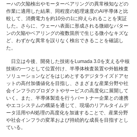
ーハの欠陥検出やモーターベアリングの異常検知などの
作業に適用した結果、同程度の処理速度のAI半導体と比
較して、消費電力を約10分の1に抑えられることを実証
した。さらに、ウェーハ表面に形成される微細なパター
ンの欠陥やベアリングの複数箇所で生じる微小なキズな
ど、わずかな異常を誤りなく検出できることを確認し
た。
日立は今後、開発した技術をLumada 3.0を支える中核
技術の一つとして位置付け、半導体検査装置や外観検査
ソリューションなどをはじめとするデジタライズドアセ
ットの高付加価値化を目指し、さまざまな産業分野や社
会インフラのプロダクトやサービスの高度化に展開して
いく。また、半導体製造を行うパートナー企業との連携
やエコシステムの構築を通じて、現場のリアルタイムデ
ータ活用やAI処理の高度化を加速することで、産業分野
や社会インフラの変革および持続的な成長を目指すとし
ている。