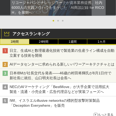
リコージャパンとナレッジワークが資本業務提携、社内
6000人の実践ノウハウを生かした「AI商談記録 for RICO
H」を展開へ
●
●
●
アクセスランキング
1時間
24時間
1週間
1カ月
日立、生成AIと数理最適化技術で製造業の生産ライン構成を自動
立案する技術を開発
AIデータセンターに求められる新しいパワーアーキテクチャとは
日本IBMが社長交代を発表――46歳の村田将輝氏が8月1日付で
新社長に就任、山口明夫社長は会長へ
NECのAIマーケティング「BestMove」が大手企業で活用拡大
製造・流通・小売企業・広告代理店などが実装フェーズへ
IWI、イスラエルillusive networksの標的型攻撃対策製品
「Deception Everywhere」を販売
もっと見る