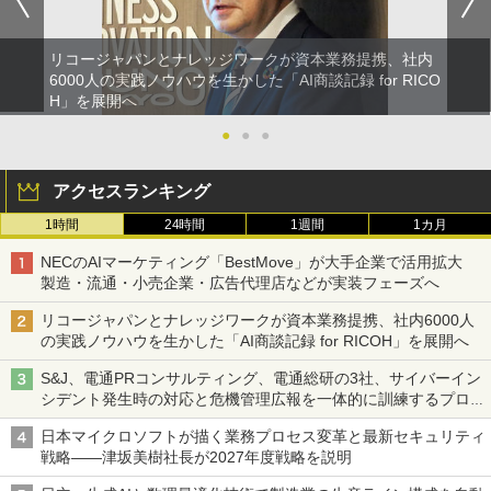
リコージャパンとナレッジワークが資本業務提携、社内
6000人の実践ノウハウを生かした「AI商談記録 for RICO
H」を展開へ
●
●
●
アクセスランキング
1時間
24時間
1週間
1カ月
NECのAIマーケティング「BestMove」が大手企業で活用拡大
製造・流通・小売企業・広告代理店などが実装フェーズへ
リコージャパンとナレッジワークが資本業務提携、社内6000人
の実践ノウハウを生かした「AI商談記録 for RICOH」を展開へ
S&J、電通PRコンサルティング、電通総研の3社、サイバーイン
シデント発生時の対応と危機管理広報を一体的に訓練するプログ
ラムを提供
日本マイクロソフトが描く業務プロセス変革と最新セキュリティ
戦略――津坂美樹社長が2027年度戦略を説明