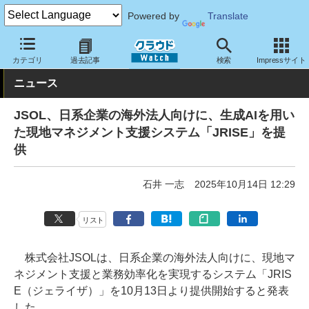
Powered by
Translate
クラウド Watch
サービス・ソフト
サービス
コミュニケーショ
カテゴリ
過去記事
検索
Impressサイト
ニュース
JSOL、日系企業の海外法人向けに、生成AIを用い
た現地マネジメント支援システム「JRISE」を提
供
石井 一志
2025年10月14日 12:29
リスト
株式会社JSOLは、日系企業の海外法人向けに、現地マ
ネジメント支援と業務効率化を実現するシステム「JRIS
E（ジェライザ）」を10月13日より提供開始すると発表
した。