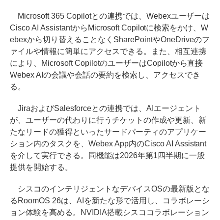
Microsoft 365 Copilotとの連携では、Webexユーザーは
Cisco AI AssistantからMicrosoft Copilotに検索をかけ、W
ebexから切り替えることなくSharePointやOneDriveのフ
ァイルや情報に簡単にアクセスできる。また、相互連携
により、Microsoft CopilotのユーザーはCopilotから直接
Webex AIの会議や会話の要約を検索し、アクセスでき
る。
JiraおよびSalesforceとの連携では、AIエージェント
が、ユーザーの代わりに行うチケットの作成や更新、新
たなリードの獲得といったサードパーティのアプリケー
ション内のタスクを、Webex App内のCisco AI Assistant
を介して実行できる。同機能は2026年第1四半期に一般
提供を開始する。
シスコのインテリジェントなデバイスOSの最新版とな
るRoomOS 26は、AIを新たな形で活用し、コラボレーシ
ョン体験を高める。NVIDIA搭載シスココラボレーション