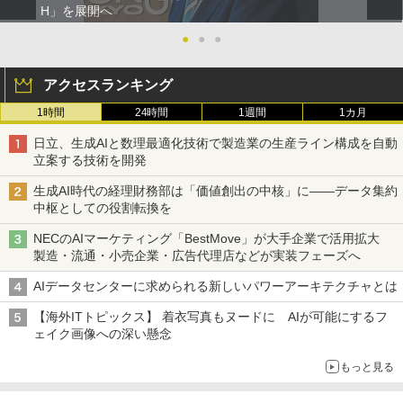
H」を展開へ
●
●
●
アクセスランキング
1時間
24時間
1週間
1カ月
日立、生成AIと数理最適化技術で製造業の生産ライン構成を自動
立案する技術を開発
生成AI時代の経理財務部は「価値創出の中核」に――データ集約
中枢としての役割転換を
NECのAIマーケティング「BestMove」が大手企業で活用拡大
製造・流通・小売企業・広告代理店などが実装フェーズへ
AIデータセンターに求められる新しいパワーアーキテクチャとは
【海外ITトピックス】 着衣写真もヌードに AIが可能にするフ
ェイク画像への深い懸念
もっと見る