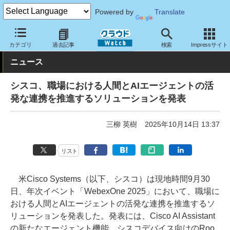
Powered by
Translate
クラウド Watch
サービス・ソフト
サービス
コミュニケーショ
カテゴリ
過去記事
検索
Impressサイト
ニュース
シスコ、職場における人間とAIエージェントの活
発な連携を推進するソリューションを発表
三柳 英樹
2025年10月14日 13:37
リスト
米Cisco Systems（以下、シスコ）は現地時間9月30
日、年次イベント「WebexOne 2025」において、職場に
おける人間とAIエージェントの活発な連携を推進するソ
リューションを発表した。発表には、Cisco AI Assistant
の新たなエージェント機能、シスコデバイス向けのRoo