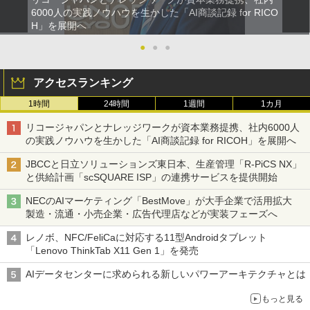
6000人の実践ノウハウを生かした「AI商談記録 for RICO
H」を展開へ
●
●
●
アクセスランキング
1時間
24時間
1週間
1カ月
リコージャパンとナレッジワークが資本業務提携、社内6000人
の実践ノウハウを生かした「AI商談記録 for RICOH」を展開へ
JBCCと日立ソリューションズ東日本、生産管理「R-PiCS NX」
と供給計画「scSQUARE ISP」の連携サービスを提供開始
NECのAIマーケティング「BestMove」が大手企業で活用拡大
製造・流通・小売企業・広告代理店などが実装フェーズへ
レノボ、NFC/FeliCaに対応する11型Androidタブレット
「Lenovo ThinkTab X11 Gen 1」を発売
AIデータセンターに求められる新しいパワーアーキテクチャとは
もっと見る