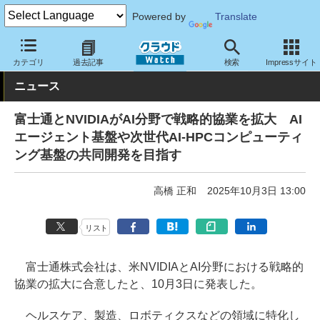
Powered by
Translate
クラウド Watch
トピック
協業・提携
その他
カテゴリ
過去記事
検索
Impressサイト
ニュース
富士通とNVIDIAがAI分野で戦略的協業を拡大 AI
エージェント基盤や次世代AI-HPCコンピューティ
ング基盤の共同開発を目指す
高橋 正和
2025年10月3日 13:00
リスト
富士通株式会社は、米NVIDIAとAI分野における戦略的
協業の拡大に合意したと、10月3日に発表した。
ヘルスケア、製造、ロボティクスなどの領域に特化し