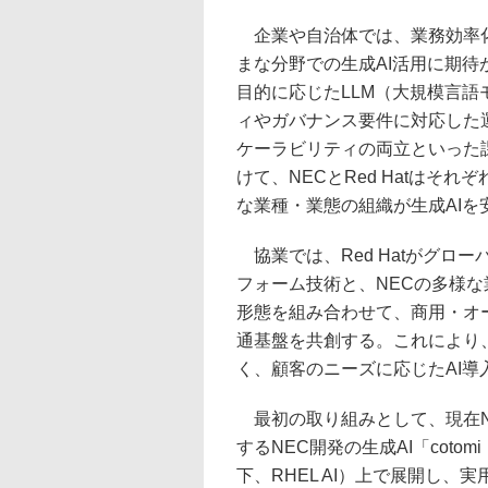
企業や自治体では、業務効率化
まな分野での生成AI活用に期待
目的に応じたLLM（大規模言
ィやガバナンス要件に対応した
ケーラビリティの両立といった
けて、NECとRed Hatはそ
な業種・業態の組織が生成AI
協業では、Red Hatがグロ
フォーム技術と、NECの多様
形態を組み合わせて、商用・オー
通基盤を共創する。これにより
く、顧客のニーズに応じたAI
最初の取り組みとして、現在NEC
するNEC開発の生成AI「cotomi（コト
下、RHEL AI）上で展開し、