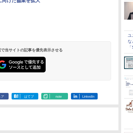
に向けた協業を拡大
ユ
な
「S
 検索で当サイトの記事を優先表示させる
に
ェア
はてブ
note
LinkedIn