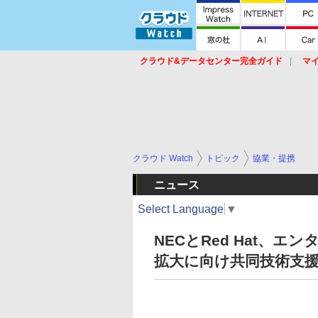
クラウド&データセンター完全ガイド
マ
サービス
セキュリティ
ネットワーク
スイッチ
ルータ
導入事例
イベ
クラウド Watch
トピック
協業・提携
ニュース
Select Language
▼
NECとRed Hat、
拡大に向け共同技術支