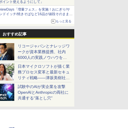
ポイント使えるようにして」
NewDays「増量フェス」を実施！おにぎり/サ
ンドイッチ/焼きそばなど16品が値段そのままで
ボリュームアップ
もっと見る
おすすめ記事
リコージャパンとナレッジワ
ークが資本業務提携、社内
6000人の実践ノウハウを生
かした「AI商談記録 for
日本マイクロソフトが描く業
RICOH」を展開へ
務プロセス変革と最新セキュ
リティ戦略――津坂美樹社長
が2027年度戦略を説明
試験中のAIが実企業を攻撃
OpenAIとAnthropicの両社に
共通する“落とし穴”