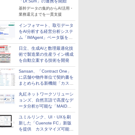
「Dr.Sum」の連携を開始
基幹データの集約からAI活用・
業務還元までを一貫支援
インフォマート、取引データ
をAI分析する経営分析システ
ム「IMAgent」ベータ版を提
供
日立、生成AIと数理最適化技
術で製造業の生産ライン構成
を自動立案する技術を開発
Sansan、「Contract One」
に店舗や物件単位で契約書を
まとめられる新機能「カスタ
ム契約ツリー」を追加
丸紅ネットワークソリューシ
ョンズ、自然言語で高度なデ
ータ分析が可能な「MAIDOA
AI ASSIST」を9月より提供
ユミルリンク、UI・UXを刷
新した「Cuenote FC」新版
を提供 カスタマイズ可能な