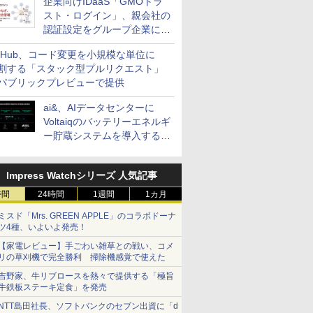
企業向けIDaaS「GMOトラ
スト・ログイン」、親会社の
認証設定をグループ企業に展
開できる新機能を提供
itHub、コード変更を小規模な単位に
割する「スタック型プルリクエスト」
パブリックプレビューで提供
ai&、AIデータセンターに
Voltaiqのバッテリーエネルギ
ー貯蔵システムを導入する計
画を発表
Impress Watchシリーズ 人気記事
時間
24時間
1週間
1カ月
ミスド「Mrs. GREEN APPLE」のコラボドーナ
ツ4種、いよいよ発売！
【家電レビュー】手ごわい雑草との戦い、コメ
リの草刈機で完全勝利 掃除機感覚で使えた
吉野家、牛リブロースを熱々で提供する「極旨
牛鉄板ステーキ定食」を発売
NTT島田社長、ソフトバンクのセブン出資に「d