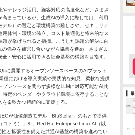
やナレッジ活用、顧客対応の高度化など、さまざ
が高まっているが、生成AIの導入に際しては、利用
語モデル）の選定と環境構築の難しさや、セキュリテ
運用体制・環境の確立、コスト最適化と将来的なス
課題が挙げられると指摘。こうした課題の解決に向
れぞれの強みを補完し合いながら協業を進め、さまざま
を安全・安心に活用できる社会基盤の構築を目指す。
ーバルに展開するオープンソースベースのAIプラット
な業種における導入実績や実践的な知見、柔軟な提供
プンソースを問わず多様なLLMに対応可能なAI共
最
、特定のベンダーやクラウド環境に依存することな
導入を柔軟かつ持続的に支援する。
が価値創造モデル「BluStellar」のもとで提供
ミ）」を、Red Hat Enterprise Linux AI（以
実用性と拡張性を備えた共通AI基盤の構築を進めてい