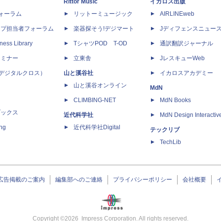
Rittor Music
イカロス出版
dフォーラム
リットーミュージック
AIRLINEweb
ップ担当者フォーラム
楽器探そう!デジマート
Jディフェンスニュー
ness Library
TシャツPOD T-OD
通訳翻訳ジャーナル
セミナー
立東舎
JレスキューWeb
 X（デジタルクロス）
山と溪谷社
イカロスアカデミー
山と溪谷オンライン
MdN
CLIMBING-NET
MdN Books
ブックス
近代科学社
MdN Design Interactiv
ing
近代科学社Digital
テックリブ
TechLib
広告掲載のご案内
編集部へのご連絡
プライバシーポリシー
会社概要
Copyright ©
2026
Impress Corporation. All rights reserved.