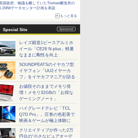
英国政府、物議を醸していたTruman醸造所の
5.2MWデータセンター計画を承認
もっと見る
Special Site
レイズ鍛造1ピースアルミホ
イール「CE28 N-plus」軽量
なままに剛性を向上
SOUNDPEATSのイヤカフ型
イヤフォン「UU2イヤーカ
フ」をイヤカフマニアが語る
お値段そのままでメモリ倍
増！メモリ32GBの「お得な
ゲーミングノート」
ハイグレードテレビ「TCL
Q7D Pro」。圧巻の色彩美で
映画＆ゲームが極上体験に
クリエイティブが作った2万
円台の“小さなピュアオーデ