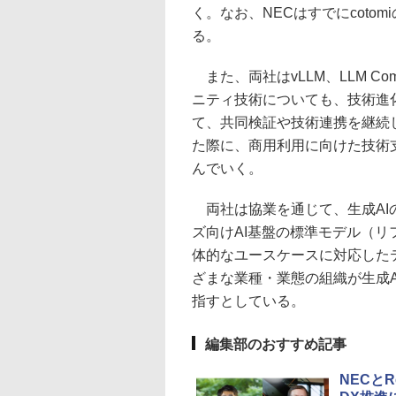
く。なお、NECはすでにcotom
る。
また、両社はvLLM、LLM Comp
ニティ技術についても、技術進
て、共同検証や技術連携を継続
た際に、商用利用に向けた技術
んでいく。
両社は協業を通じて、生成AI
ズ向けAI基盤の標準モデル（
体的なユースケースに対応した
ざまな業種・業態の組織が生成
指すとしている。
編集部のおすすめ記事
NECとR