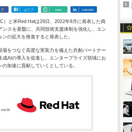
ェア
はてブ
note
LinkedIn
と米Red Hatは29日、2022年9月に発表した両
アンスを基盤に、共同技術支援体制を強化し、エン
ションの拡大を推進すると発表した。
現場をつなぐ高度な実装力を備えた共創パートナー
生成AIの導入を促進し、エンタープライズ領域にお
ョンの加速に貢献していくとしている。