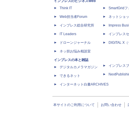
インプレスのビジネスWeb
Think IT
SmartGri
Web担当者Forum
ネットショ
インプレス総合研究所
Impress Busi
IT Leaders
インプレス
ドローンジャーナル
DIGITAL
ネッ担お悩み相談室
インプレスの本と雑誌
インプレス
デジタルカメラマガジン
NextPublish
できるネット
インターネット白書ARCHIVES
本サイトのご利用について
お問い合わせ