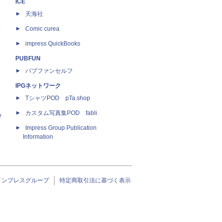
ICE
天海社
ス
Comic curea
impress QuickBooks
PUBFUN
パブファンセルフ
IPGネットワーク
TシャツPOD pTa.shop
カスタム写真集POD fabli
e
Impress Group Publication
Information
インプレスグループ
特定商取引法に基づく表示