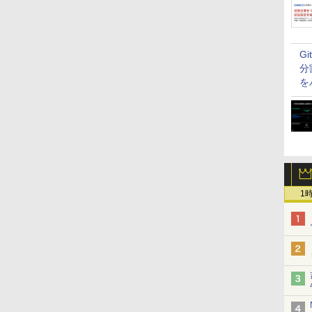
G
分
を
1