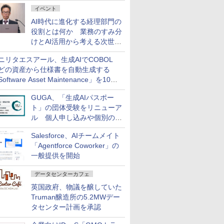
ダッシュボード画面を搭載
イベント
AI時代に進化する経理部門の
役割とは何か 業務のすみ分
けとAI活用から考える次世代
ファイナンス戦略
ニリタエスアール、生成AIでCOBOL
どの資産から仕様書を自動生成する
oftware Asset Maintenance」を10月
発売
GUGA、「生成AIパスポー
ト」の団体受験をリニューア
ル 個人申し込みや個別の支
払いなどに対応
Salesforce、AIチームメイト
「Agentforce Coworker」の
一般提供を開始
データセンターカフェ
英国政府、物議を醸していた
Truman醸造所の5.2MWデー
タセンター計画を承認