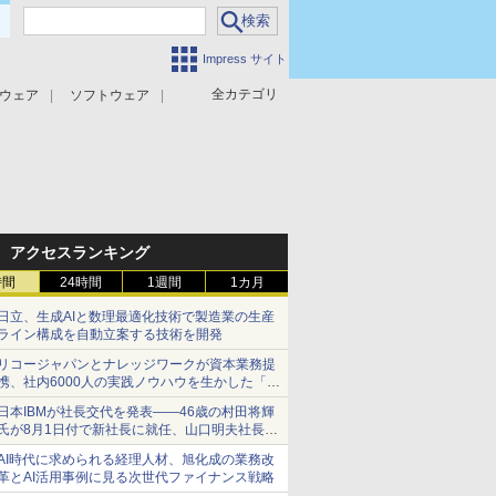
Impress サイト
全カテゴリ
ウェア
ソフトウェア
攻撃対策
マルウェア対策
アクセスランキング
時間
24時間
1週間
1カ月
日立、生成AIと数理最適化技術で製造業の生産
ライン構成を自動立案する技術を開発
リコージャパンとナレッジワークが資本業務提
携、社内6000人の実践ノウハウを生かした「AI
商談記録 for RICOH」を展開へ
日本IBMが社長交代を発表――46歳の村田将輝
氏が8月1日付で新社長に就任、山口明夫社長は
会長へ
AI時代に求められる経理人材、旭化成の業務改
革とAI活用事例に見る次世代ファイナンス戦略