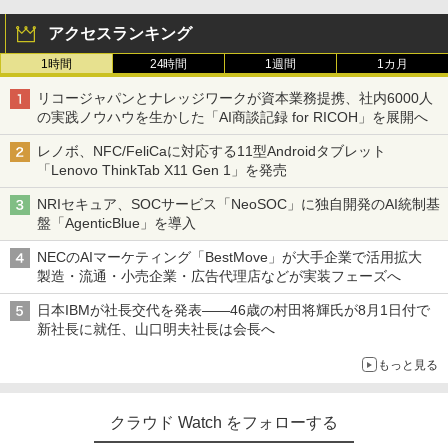
アクセスランキング
1時間
24時間
1週間
1カ月
リコージャパンとナレッジワークが資本業務提携、社内6000人
の実践ノウハウを生かした「AI商談記録 for RICOH」を展開へ
レノボ、NFC/FeliCaに対応する11型Androidタブレット
「Lenovo ThinkTab X11 Gen 1」を発売
NRIセキュア、SOCサービス「NeoSOC」に独自開発のAI統制基
盤「AgenticBlue」を導入
NECのAIマーケティング「BestMove」が大手企業で活用拡大
製造・流通・小売企業・広告代理店などが実装フェーズへ
日本IBMが社長交代を発表――46歳の村田将輝氏が8月1日付で
新社長に就任、山口明夫社長は会長へ
もっと見る
クラウド Watch をフォローする