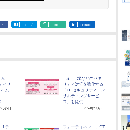
ェア
はてブ
note
LinkedIn
テム
TIS、工場などのセキュ
ティサ
リティ対策を強化する
タイム
「OTセキュリティコン
サルティングサービ
加
ス」を提供
5年6月2日
2024年11月5日
ュリテ
フォーティネット、OT