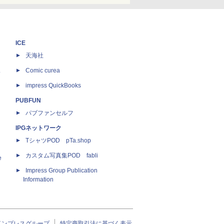
ICE
天海社
ス
Comic curea
impress QuickBooks
PUBFUN
パブファンセルフ
IPGネットワーク
TシャツPOD pTa.shop
カスタム写真集POD fabli
e
Impress Group Publication
Information
インプレスグループ
特定商取引法に基づく表示