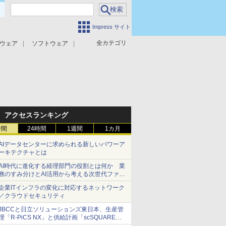
Impress サイト
全カテゴリ
ウェア
ソフトウェア
攻撃対策
マルウェア対策
アクセスランキング
時間
24時間
1週間
1カ月
AIデータセンターに求められる新しいパワーア
ーキテクチャとは
AI時代に進化する経理部門の役割とは何か 業
務のすみ分けとAI活用から考える次世代ファイ
ナンス戦略
企業ITインフラの変化に対応するネットワーク
／クラウドセキュリティ
JBCCと日立ソリューションズ東日本、生産管
理「R-PiCS NX」と供給計画「scSQUARE
ISP」の連携サービスを提供開始