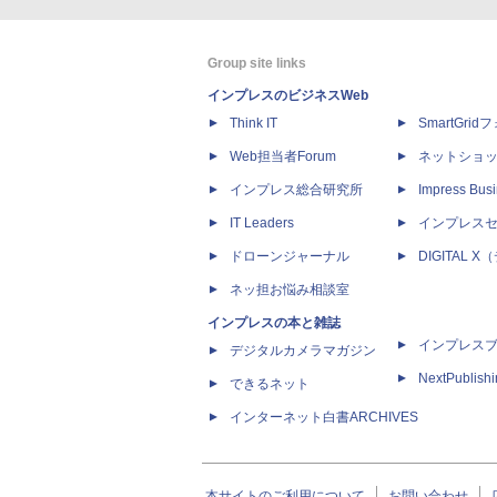
Group site links
インプレスのビジネスWeb
Think IT
SmartGri
Web担当者Forum
ネットショ
インプレス総合研究所
Impress Busi
IT Leaders
インプレス
ドローンジャーナル
DIGITAL
ネッ担お悩み相談室
インプレスの本と雑誌
インプレス
デジタルカメラマガジン
NextPublish
できるネット
インターネット白書ARCHIVES
本サイトのご利用について
お問い合わせ