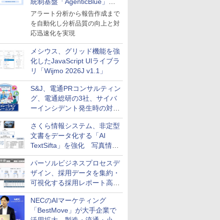
統制基盤「AgenticBlue」を
導入
アラート分析から報告作成まで
を自動化し分析品質の向上と対
応迅速化を実現
メシウス、グリッド機能を強
化したJavaScript UIライブラ
リ「Wijmo 2026J v1.1」
S&J、電通PRコンサルティン
グ、電通総研の3社、サイバ
ーインシデント発生時の対応
と危機管理広報を一体的に訓
さくら情報システム、非定型
練するプログラムを提供
文書をデータ化する「AI
TextSifta」を強化 写真情報
のデータ化などに対応
パーソルビジネスプロセスデ
ザイン、採用データを集約・
可視化する採用レポート高速
化サービスを提供
NECのAIマーケティング
「BestMove」が大手企業で