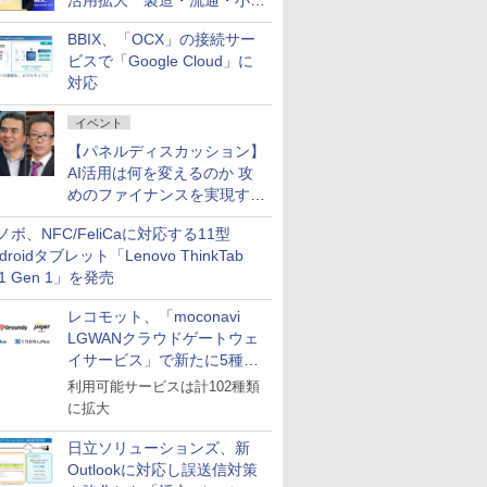
活用拡大 製造・流通・小売
企業・広告代理店などが実装
BBIX、「OCX」の接続サー
フェーズへ
ビスで「Google Cloud」に
対応
イベント
【パネルディスカッション】
AI活用は何を変えるのか 攻
めのファイナンスを実現する
業務設計とマインドセット変
ノボ、NFC/FeliCaに対応する11型
革
droidタブレット「Lenovo ThinkTab
11 Gen 1」を発売
レコモット、「moconavi
LGWANクラウドゲートウェ
イサービス」で新たに5種類
のサービスと連携開始
利用可能サービスは計102種類
に拡大
日立ソリューションズ、新
Outlookに対応し誤送信対策