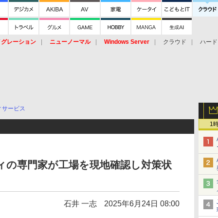
イグレーション
ニューノーマル
Windows Server
クラウド
ハード
トピック
ストレージ（HW）
オープンソース
SaaS
標的型
ント
ィサービス
1
ティの専門家が工場を現地確認し対策状
石井 一志
2025年6月24日 08:00