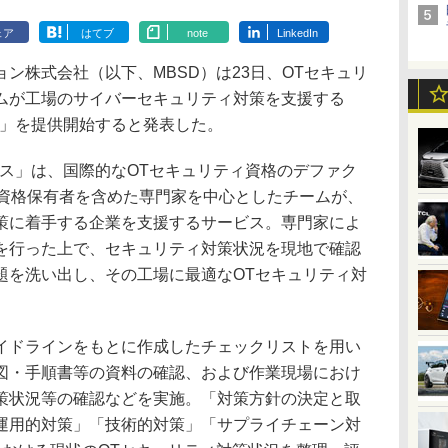
ェア
はてブ
note
LinkedIn
株式会社（以下、MBSD）は23日、OTセキュリ
ムが工場のサイバーセキュリティ対策を支援する
ス」を提供開始すると発表した。
ス」は、国際的なOTセキュリティ資格のデファク
P資格保有者を含めた専門家を中心としたチームが、
策に着手する企業を支援するサービス。専門家によ
を行った上で、セキュリティ対策状況を現地で確認
題を洗い出し、その工場に最適なOTセキュリティ対
ドラインをもとに作成したチェックリストを用い
図・手順書等の資料の確認、および作業現場におけ
策状況等の確認などを実施。「対策方針の決定と取
運用的対策」「技術的対策」「サプライチェーン対