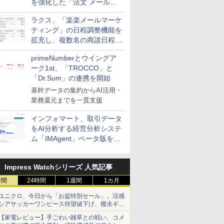
を強化した「活文 メール誤
送信防止アドインサービス」
ラクス、「楽楽メールマーケ
を提供
ティング」の日程調整機能を
拡充し、複数名の商談日程調
整を効率化
primeNumberとウイングア
ーク1st、「TROCCO」と
「Dr.Sum」の連携を開始
基幹データの集約からAI活用・
業務還元までを一貫支援
インフォマート、取引データ
をAI分析する経営分析システ
ム「IMAgent」ベータ版を提
供
Impress Watchシリーズ 人気記事
時間
24時間
1週間
1カ月
ユニクロ、今日から「お盆特別セール」。涼感
シアサッカーワンピース待望値下げ、撥水ギア
ショーツは1990円に
【家電レビュー】手ごわい雑草との戦い、コメ