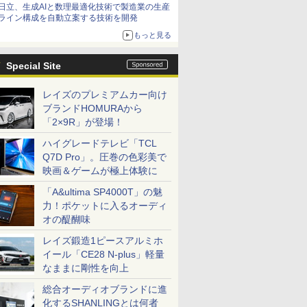
日立、生成AIと数理最適化技術で製造業の生産
ライン構成を自動立案する技術を開発
もっと見る
Special Site
レイズのプレミアムカー向け
ブランドHOMURAから
「2×9R」が登場！
ハイグレードテレビ「TCL
Q7D Pro」。圧巻の色彩美で
映画＆ゲームが極上体験に
「A&ultima SP4000T」の魅
力！ポケットに入るオーディ
オの醍醐味
レイズ鍛造1ピースアルミホ
イール「CE28 N-plus」軽量
なままに剛性を向上
総合オーディオブランドに進
化するSHANLINGとは何者