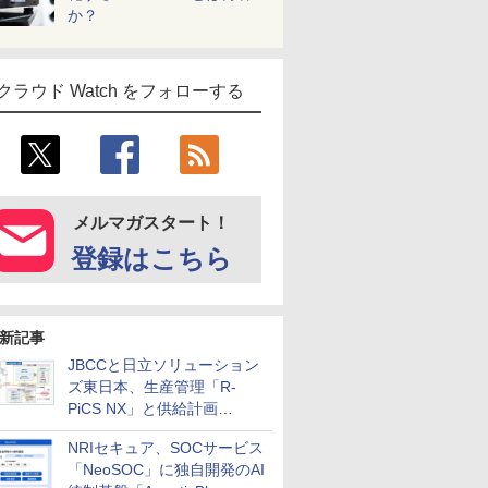
か？
クラウド Watch をフォローする
メルマガスタート！
登録はこちら
新記事
JBCCと日立ソリューション
ズ東日本、生産管理「R-
PiCS NX」と供給計画
「scSQUARE ISP」の連携サ
NRIセキュア、SOCサービス
ービスを提供開始
「NeoSOC」に独自開発のAI