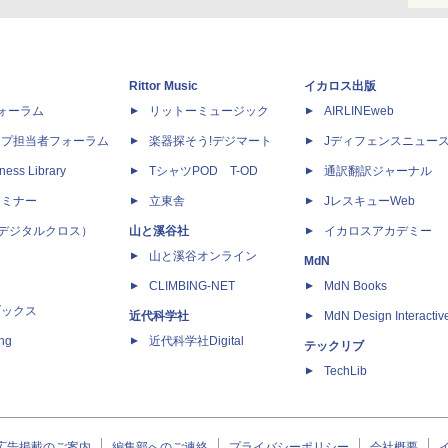
Rittor Music
イカロス出版
dフォーラム
リットーミュージック
AIRLINEweb
ップ担当者フォーラム
楽器探そう!デジマート
Jディフェンスニュー
ness Library
TシャツPOD T-OD
通訳翻訳ジャーナル
セミナー
立東舎
JレスキューWeb
 X（デジタルクロス）
山と溪谷社
イカロスアカデミー
山と溪谷オンライン
MdN
CLIMBING-NET
MdN Books
ブックス
近代科学社
MdN Design Interactiv
ing
近代科学社Digital
テックリブ
TechLib
広告掲載のご案内
編集部へのご連絡
プライバシーポリシー
会社概要