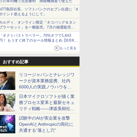
リの草刈機で完全勝利 掃除機感覚で使えた
NTT島田社長、ソフトバンクのセブン出資に「d
ポイント使えるようにして」
カルディ、オンライン限定「ネコバッグ＆タン
ブラーセット」を一般販売。7月の抽選販売の
当選無効分
「オクトパストラベラー」70%オフで1,643
円！ もうすぐ終了のセール情報まとめ【8月8日
更新】
もっと見る
ニンテンドーeショップでは「大神 絶景版」が
67%オフで990円
おすすめ記事
リコージャパンとナレッジワ
ークが資本業務提携、社内
6000人の実践ノウハウを生
かした「AI商談記録 for
日本マイクロソフトが描く業
RICOH」を展開へ
務プロセス変革と最新セキュ
リティ戦略――津坂美樹社長
が2027年度戦略を説明
試験中のAIが実企業を攻撃
OpenAIとAnthropicの両社に
共通する“落とし穴”