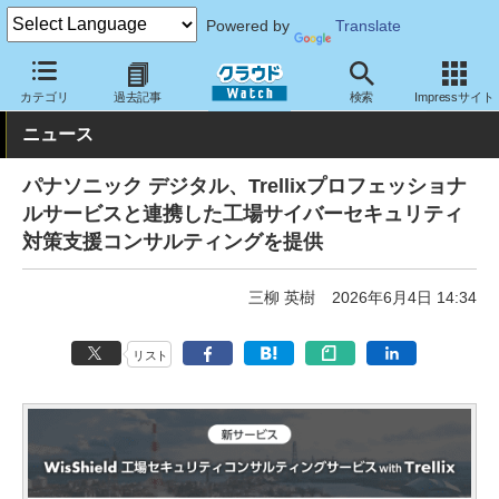
Powered by
Translate
クラウド Watch
セキュリティ
セキュリティサービス
カテゴリ
過去記事
検索
Impressサイト
ニュース
パナソニック デジタル、Trellixプロフェッショナ
ルサービスと連携した工場サイバーセキュリティ
対策支援コンサルティングを提供
三柳 英樹
2026年6月4日 14:34
リスト