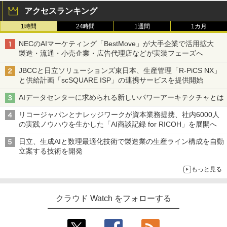
アクセスランキング
1時間
24時間
1週間
1カ月
NECのAIマーケティング「BestMove」が大手企業で活用拡大
製造・流通・小売企業・広告代理店などが実装フェーズへ
JBCCと日立ソリューションズ東日本、生産管理「R-PiCS NX」
と供給計画「scSQUARE ISP」の連携サービスを提供開始
AIデータセンターに求められる新しいパワーアーキテクチャとは
リコージャパンとナレッジワークが資本業務提携、社内6000人
の実践ノウハウを生かした「AI商談記録 for RICOH」を展開へ
日立、生成AIと数理最適化技術で製造業の生産ライン構成を自動
立案する技術を開発
もっと見る
クラウド Watch をフォローする