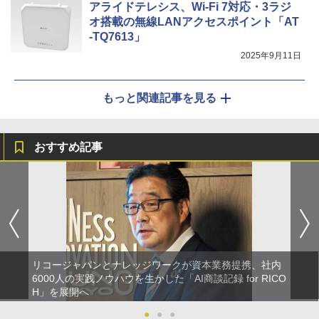
アライドテレシス、Wi-Fi 7対応・3ラジ
オ搭載の無線LANアクセスポイント「AT
-TQ7613」
2025年9月11日
もっと関連記事を見る
おすすめ記事
リコージャパンとナレッジワークが資本業務提携、社内
6000人の実践ノウハウを生かした「AI商談記録 for RICO
H」を展開へ
●
●
●