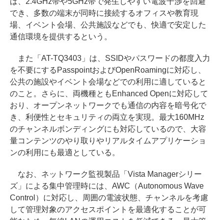
ば、2.4GHz帯や5GHz帯で発生しやすい電波干渉を回避
でき、多数の端末が同時に接続するオフィスや教育現
場、イベント会場、公共施設などでも、快適で安定した
通信環境を提供するという。
また「AT-TQ3403」は、SSIDやパスワードの都度入力
を不要にするPasspointおよびOpenRoamingに対応し、
公共の施設やイベント会場などでの利用に適していると
のこと。さらに、両機種ともEnhanced Openに対応して
おり、オープンネットワークでも通信の内容を暗号化で
き、利便性とセキュリティの両立を実現。最大160MHz
のチャンネルボンディングにも対応しているので、大容
量コンテンツのやり取りやリアルタイムアプリケーショ
ンの利用にも最適としている。
なお、ネットワーク監視製品「Vista Managerシリー
ズ」による集中管理時には、AWC（Autonomous Wave
Control）に対応し、周囲の電波状態、チャンネルを考慮
して管理対象のアクセスポイントを最適化することが可