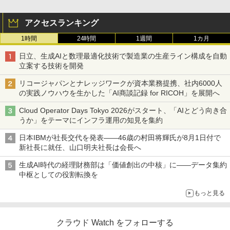
アクセスランキング
1時間
24時間
1週間
1カ月
日立、生成AIと数理最適化技術で製造業の生産ライン構成を自動
立案する技術を開発
リコージャパンとナレッジワークが資本業務提携、社内6000人
の実践ノウハウを生かした「AI商談記録 for RICOH」を展開へ
Cloud Operator Days Tokyo 2026がスタート、「AIとどう向き合
うか」をテーマにインフラ運用の知見を集約
日本IBMが社長交代を発表――46歳の村田将輝氏が8月1日付で
新社長に就任、山口明夫社長は会長へ
生成AI時代の経理財務部は「価値創出の中核」に――データ集約
中枢としての役割転換を
もっと見る
クラウド Watch をフォローする