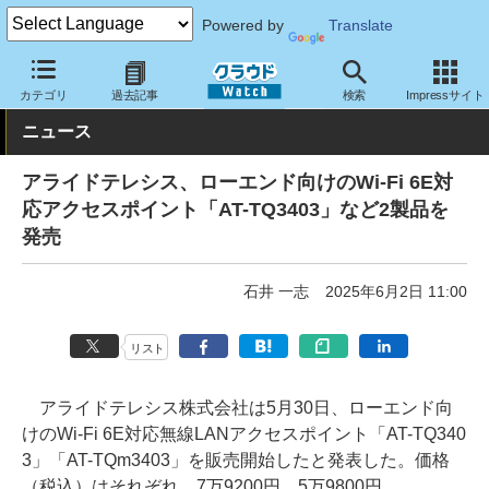
Powered by
Translate
クラウド Watch
ネットワーク
無線LAN
カテゴリ
過去記事
検索
Impressサイト
ニュース
アライドテレシス、ローエンド向けのWi-Fi 6E対
応アクセスポイント「AT-TQ3403」など2製品を
発売
石井 一志
2025年6月2日 11:00
リスト
アライドテレシス株式会社は5月30日、ローエンド向
けのWi-Fi 6E対応無線LANアクセスポイント「AT-TQ340
3」「AT-TQm3403」を販売開始したと発表した。価格
（税込）はそれぞれ、7万9200円、5万9800円。